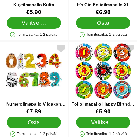
Kirjeilmapallo Kulta
It's Girl Folioilmapallo XL
Tuote.nro 10066
Tuote.nro 10162
€5.90
€6.90
Valitse ...
Osta
Toimitusaika:
1-2 päivää
Toimitusaika:
1-2 päivää
Saatavuus: Varastossa
Saatavuus: Varastossa
Merkitse numeroilmapallo Viidakon Eläimet suosikiksi
Merkitse folioilmapallo Happy Birthd
Numeroilmapallo Viidakon
Folioilmapallo Happy Birthday
Eläimet
Viidakon Eläimet
Tuote.nro 10520
Tuote.nro 10530
€7.89
€5.90
Osta
Valitse ...
Toimitusaika:
1-2 päivää
Toimitusaika:
1-2 päivää
Saatavuus: Varastossa
Saatavuus: Varastossa