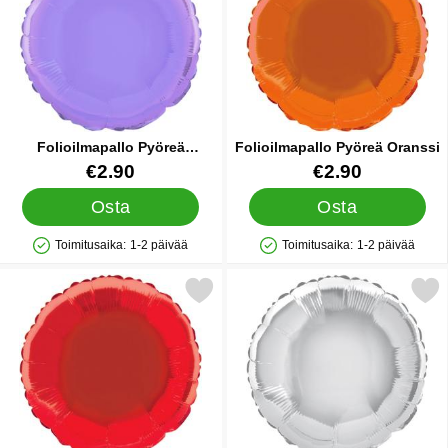
Folioilmapallo Pyöreä
Folioilmapallo Pyöreä Oranssi
Vaaleanvioletti
Tuote.nro 5729
Tuote.nro 5731
€2.90
€2.90
Osta
Osta
Toimitusaika:
1-2 päivää
Toimitusaika:
1-2 päivää
Saatavuus: Varastossa
Saatavuus: Varastossa
Merkitse folioilmapallo Pyöreä Punainen suosikiksi
Merkitse folioilmapallo Pyö