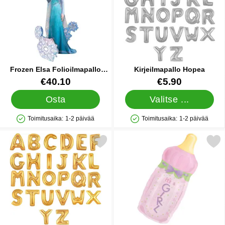
Frozen Elsa Folioilmapallo
Kirjeilmapallo Hopea
Airwalker
Tuote.nro 6313
Tuote.nro 10040
€40.10
€5.90
Osta
Valitse ...
Toimitusaika:
1-2 päivää
Toimitusaika:
1-2 päivää
Saatavuus: Varastossa
Saatavuus: Varastossa
Merkitse kirjeilmapallo Kulta suosikiksi
Merkitse it's Girl Folioilm