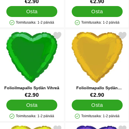
Tuote.nro 5743
Tuote.nro 5744
€2.90
€2.90
Osta
Osta
Toimitusaika:
1-2 päivää
Toimitusaika:
1-2 päivää
Saatavuus: Varastossa
Saatavuus: Varastossa
Merkitse folioilmapallo Sydän Vihreä suosikiksi
Merkitse folioilmapallo Sydä
Folioilmapallo Sydän Vihreä
Folioilmapallo Sydän
Kultainen
Tuote.nro 5745
Tuote.nro 5746
€2.90
€2.90
Osta
Osta
Toimitusaika:
1-2 päivää
Toimitusaika:
1-2 päivää
Saatavuus: Varastossa
Saatavuus: Varastossa