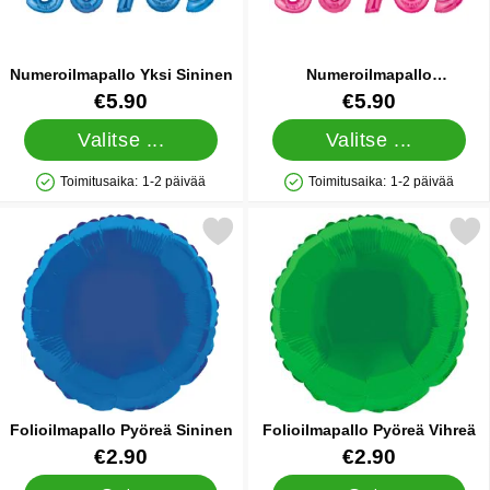
Numeroilmapallo Yksi Sininen
Numeroilmapallo
Vaaleanpunainen
Tuote.nro 5068
Tuote.nro 5079
€5.90
€5.90
Valitse ...
Valitse ...
Toimitusaika:
1-2 päivää
Toimitusaika:
1-2 päivää
Saatavuus: Varastossa
Saatavuus: Varastossa
Merkitse folioilmapallo Pyöreä Sininen suosikiksi
Merkitse folioilmapallo Pyö
Folioilmapallo Pyöreä Sininen
Folioilmapallo Pyöreä Vihreä
Tuote.nro 5725
Tuote.nro 5726
€2.90
€2.90