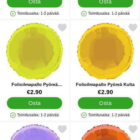
Osta
Osta
Toimitusaika:
1-2 päivää
Toimitusaika:
1-2 päivää
Saatavuus: Varastossa
Saatavuus: Varastossa
Merkitse folioilmapallo Pyöreä Keltainen suosikiksi
Merkitse folioilmapallo Pyö
Folioilmapallo Pyöreä
Folioilmapallo Pyöreä Kulta
Keltainen
Tuote.nro 5727
Tuote.nro 5728
€2.90
€2.90
Osta
Osta
Toimitusaika:
1-2 päivää
Toimitusaika:
1-2 päivää
Saatavuus: Varastossa
Saatavuus: Varastossa
Merkitse folioilmapallo Pyöreä Vaaleanvioletti suosikiksi
Merkitse folioilmapallo Pyör