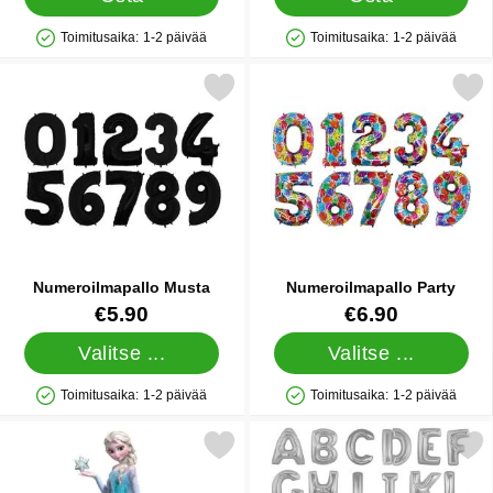
Toimitusaika:
1-2 päivää
Toimitusaika:
1-2 päivää
Saatavuus: Varastossa
Saatavuus: Varastossa
Merkitse numeroilmapallo Musta suosikiksi
Merkitse numeroilmapallo
Numeroilmapallo Musta
Numeroilmapallo Party
Tuote.nro 5755
Tuote.nro 5765
€5.90
€6.90
Valitse ...
Valitse ...
Toimitusaika:
1-2 päivää
Toimitusaika:
1-2 päivää
Saatavuus: Varastossa
Saatavuus: Varastossa
Merkitse frozen Elsa Folioilmapallo Airwalker suosikiksi
Merkitse kirjeilmapallo