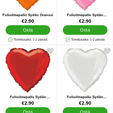
Folioilmapallo Sydän Oranssi
Folioilmapallo Sydän
Vaaleanpunainen
Tuote.nro 5749
Tuote.nro 5751
€2.90
€2.90
Osta
Osta
Toimitusaika:
1-2 päivää
Toimitusaika:
1-2 päivää
Saatavuus: Varastossa
Saatavuus: Varastossa
Merkitse folioilmapallo Sydän Punainen suosikiksi
Merkitse folioilmapallo Sydä
Folioilmapallo Sydän
Folioilmapallo Sydän
Punainen
Valkoinen
Tuote.nro 5752
Tuote.nro 5754
€2.90
€2.90
Osta
Osta