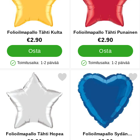
Folioilmapallo Tähti Kulta
Folioilmapallo Tähti Punainen
Tuote.nro 5741
Tuote.nro 5742
€2.90
€2.90
Osta
Osta
Toimitusaika:
1-2 päivää
Toimitusaika:
1-2 päivää
Saatavuus: Varastossa
Saatavuus: Varastossa
Merkitse folioilmapallo Tähti Hopea suosikiksi
Merkitse folioilmapallo Sydän 
Folioilmapallo Tähti Hopea
Folioilmapallo Sydän
Syvänsininen