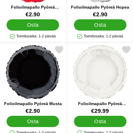
Folioilmapallo Pyöreä
Folioilmapallo Pyöreä Hopea
Punainen
Tuote.nro 5734
Tuote.nro 5736
€2.90
€2.90
Osta
Osta
Toimitusaika:
1-2 päivää
Toimitusaika:
1-2 päivää
Saatavuus: Varastossa
Saatavuus: Varastossa
Merkitse folioilmapallo Pyöreä Musta suosikiksi
Merkitse folioilmapallo Pyöre
Folioilmapallo Pyöreä Musta
Folioilmapallo Pyöreä
Valkoinen
Tuote.nro 5737
Tuote.nro 5738
€2.90
€29.99
Osta
Osta
Toimitusaika:
1-2 päivää
Toimitusaika:
1-2 päivää