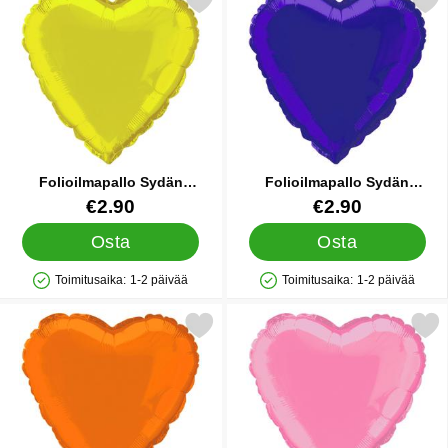
Merkitse folioilmapallo Sydän Keltainen suosikiksi
Merkitse folioilmapallo Sydän 
Folioilmapallo Sydän
Folioilmapallo Sydän
Keltainen
Tummansininen
Tuote.nro 5747
Tuote.nro 5748
€2.90
€2.90
Osta
Osta
Toimitusaika:
1-2 päivää
Toimitusaika:
1-2 päivää
Saatavuus: Varastossa
Saatavuus: Varastossa
Merkitse folioilmapallo Sydän Oranssi suosikiksi
Merkitse folioilmapallo Sydän V