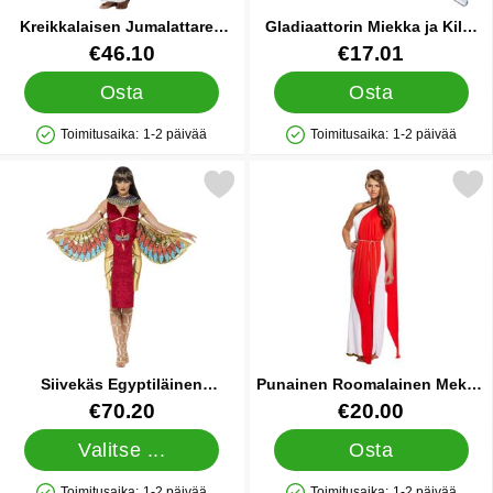
Kreikkalaisen Jumalattaren
Gladiaattorin Miekka ja Kilpi
Asu
Leijonakuvioinen
Tuote.nro 16001
Tuote.nro 88609
€46.10
€17.01
Osta
Osta
Toimitusaika:
1-2 päivää
Toimitusaika:
1-2 päivää
Saatavuus: Varastossa
Saatavuus: Varastossa
Merkitse siivekäs Egyptiläinen Jumalatar Asu suosikiksi
Merkitse punainen Roomalainen Me
Siivekäs Egyptiläinen
Punainen Roomalainen Mekko
Jumalatar Asu
Naamiaisasu
Tuote.nro 11899
Tuote.nro 18967
€70.20
€20.00
Valitse ...
Osta
Toimitusaika:
1-2 päivää
Toimitusaika:
1-2 päivää