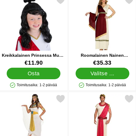
tse kreikkalainen Prinsessa Musta Peruukki Lapset suosikiksi
Merkitse roomalainen Nainen 
Kreikkalainen Prinsessa Musta
Roomalainen Nainen
Peruukki Lapset
Naamiaisasu
Tuote.nro 43360
Tuote.nro 85484
€11.90
€35.33
Osta
Valitse ...
Toimitusaika:
1-2 päivää
Toimitusaika:
1-2 päivää
Saatavuus: Varastossa
Saatavuus: Varastossa
Merkitse egyptin Kleopatran Mekko suosikiksi
Merkitse rooman Keisari