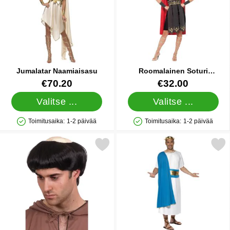
Jumalatar Naamiaisasu
Roomalainen Soturi
Naamiaisasu
Tuote.nro 6861
Tuote.nro 31123
€70.20
€32.00
Valitse ...
Valitse ...
Toimitusaika:
1-2 päivää
Toimitusaika:
1-2 päivää
Saatavuus: Varastossa
Saatavuus: Varastossa
Merkitse munkkiperuukki suosikiksi
Merkitse roomalainen Senaattor