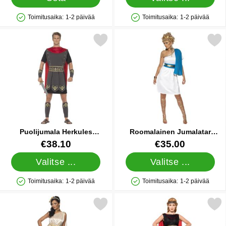
Toimitusaika:
1-2 päivää
Toimitusaika:
1-2 päivää
Saatavuus: Varastossa
Saatavuus: Varastossa
Merkitse puolijumala Herkules Naamiaisasu suosikiksi
Merkitse roomalainen Jumalata
Puolijumala Herkules
Roomalainen Jumalatar
Naamiaisasu
Naamiaisasu
Tuote.nro 5178
Tuote.nro 5897
€38.10
€35.00
Valitse ...
Valitse ...
Toimitusaika:
1-2 päivää
Toimitusaika:
1-2 päivää
Saatavuus: Varastossa
Saatavuus: Varastossa
Merkitse jumalatar Naamiaisasu suosikiksi
Merkitse roomalainen Soturi 