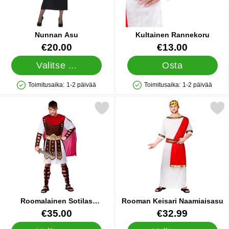
Nunnan Asu
Kultainen Rannekoru
Tuote.nro 6856
Tuote.nro 39201
€20.00
€13.00
Valitse ...
Osta
Toimitusaika:
1-2 päivää
Toimitusaika:
1-2 päivää
Saatavuus: Varastossa
Saatavuus: Varastossa
Merkitse roomalainen Sotilas Naamiaisasu suosikiksi
Merkitse rooman Keisari Na
Roomalainen Sotilas
Rooman Keisari Naamiaisasu
Naamiaisasu
Tuote.nro 17221
Tuote.nro 13563
€35.00
€32.99