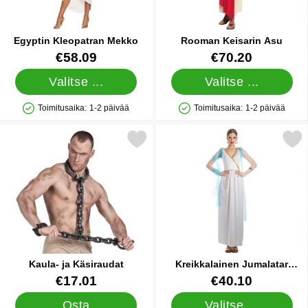
Egyptin Kleopatran Mekko
Rooman Keisarin Asu
Tuote.nro 15940
Tuote.nro 16002
€58.09
€70.20
Valitse ...
Valitse ...
Toimitusaika:
1-2 päivää
Toimitusaika:
1-2 päivää
Saatavuus: Varastossa
Saatavuus: Varastossa
Merkitse kaula- ja Käsiraudat suosikiksi
Merkitse kreikkalainen Jumalatar N
Kaula- ja Käsiraudat
Kreikkalainen Jumalatar
Naamiaisasu Aretha
Tuote.nro 19349
Tuote.nro 88587
€17.01
€40.10
Osta
Valitse ...