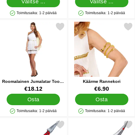
Valitse ...
Valitse ...
Toimitusaika:
1-2 päivää
Toimitusaika:
1-2 päivää
Saatavuus: Varastossa
Saatavuus: Varastossa
kitse roomalainen Jumalatar Tooga Naamiaisasu suosikiksi
Merkitse käärme Ranne
Roomalainen Jumalatar Tooga
Käärme Rannekori
Naamiaisasu
Tuote.nro 85023
Tuote.nro 39200
€18.12
€6.90
Osta
Osta
Toimitusaika:
1-2 päivää
Toimitusaika:
1-2 päivää
Saatavuus: Varastossa
Saatavuus: Varastossa
Merkitse gladiaattorin Muovikeihäs suosikiksi
Merkitse spartalainen M