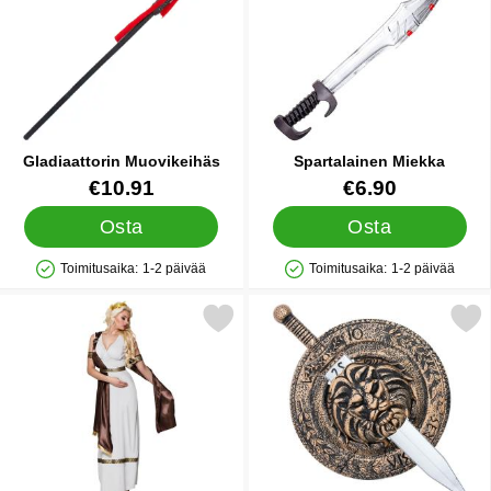
Gladiaattorin Muovikeihäs
Spartalainen Miekka
Tuote.nro 89100
Tuote.nro 88397
€10.91
€6.90
Osta
Osta
Toimitusaika:
1-2 päivää
Toimitusaika:
1-2 päivää
Saatavuus: Varastossa
Saatavuus: Varastossa
Merkitse kreikkalaisen Jumalattaren Asu suosikiksi
Merkitse gladiaattorin Miekka ja Kil