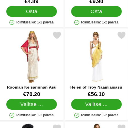
Tuote.nro 88611
Tuote.nro 8652
€4.89
€9.90
Osta
Osta
Toimitusaika:
1-2 päivää
Toimitusaika:
1-2 päivää
Saatavuus: Varastossa
Saatavuus: Varastossa
Merkitse rooman Keisarinnan Asu suosikiksi
Merkitse helen of Troy Naa
Rooman Keisarinnan Asu
Helen of Troy Naamiaisasu
Tuote.nro 16004
Tuote.nro 38055
€70.20
€56.10
Valitse ...
Valitse ...
Toimitusaika:
1-2 päivää
Toimitusaika:
1-2 päivää
Saatavuus: Varastossa
Saatavuus: Varastossa