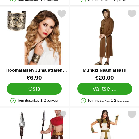
Saatavuus: Varastossa
Saatavuus: Varastossa
Merkitse roomalaisen Jumalattaren Rannekoru suosikiksi
Merkitse munkki Naamia
Roomalaisen Jumalattaren
Munkki Naamiaisasu
Rannekoru
Tuote.nro 22942
Tuote.nro 1009
€6.90
€20.00
Osta
Valitse ...
Toimitusaika:
1-2 päivää
Toimitusaika:
1-2 päivää
Saatavuus: Varastossa
Saatavuus: Varastossa
Merkitse spartalainen Keihäs suosikiksi
Merkitse egyptiläinen Mekko Kultaisil