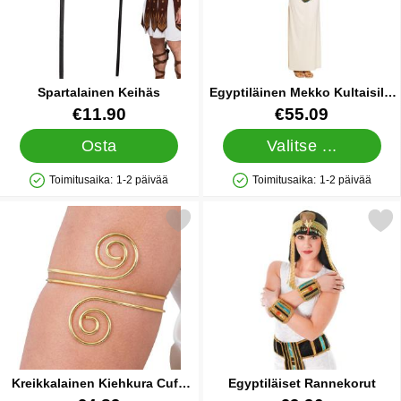
Spartalainen Keihäs
Egyptiläinen Mekko Kultaisilla
Yksityiskohdilla
Tuote.nro 15890
Tuote.nro 15993
€11.90
€55.09
Osta
Valitse ...
Toimitusaika:
1-2 päivää
Toimitusaika:
1-2 päivää
Saatavuus: Varastossa
Saatavuus: Varastossa
se kreikkalainen Kiehkura Cuff-rannekoru Kultainen suosikiksi
Merkitse egyptiläiset Ran
Kreikkalainen Kiehkura Cuff-
Egyptiläiset Rannekorut
rannekoru Kultainen