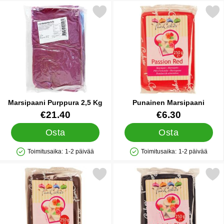
Merkitse marsipaani Purppura 2,5 Kg suosikiksi
Merkitse punainen Marsi
Marsipaani Purppura 2,5 Kg
Punainen Marsipaani
Tuote.nro 26608
Tuote.nro 12156
€21.40
€6.30
Osta
Osta
Toimitusaika:
1-2 päivää
Toimitusaika:
1-2 päivää
Saatavuus: Varastossa
Saatavuus: Varastossa
Merkitse tummanruskea Marsipaani suosikiksi
Merkitse musta Marsip