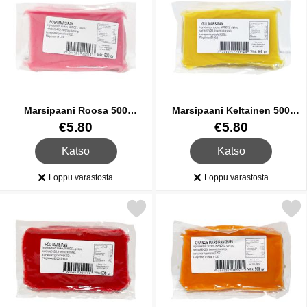
Marsipaani Roosa 500
Marsipaani Keltainen 500
Grammaa
Grammaa
Tuote.nro 26587
Tuote.nro 26588
€5.80
€5.80
, Marsipaani Roosa 500 Grammaa
, Marsipaani Keltaine
Katso
Katso
Loppu varastosta
Loppu varastosta
Saatavuus:
Saatavuus:
Merkitse marsipaani Punainen 500 Grammaa suosikiksi
Merkitse marsipaani Oranssi 