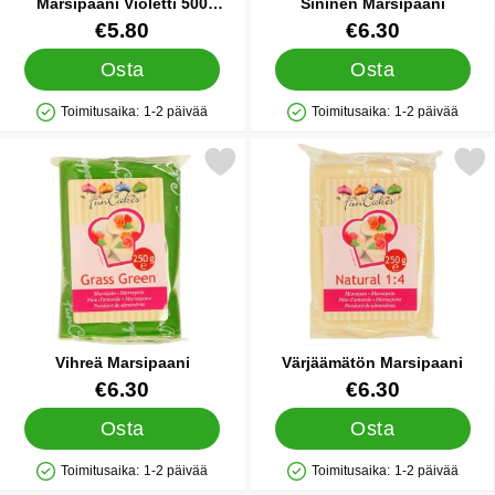
Marsipaani Violetti 500
Sininen Marsipaani
Grammaa
Tuote.nro 26590
Tuote.nro 12157
€5.80
€6.30
Osta
Osta
Toimitusaika:
1-2 päivää
Toimitusaika:
1-2 päivää
Saatavuus: Varastossa
Saatavuus: Varastossa
Merkitse vihreä Marsipaani suosikiksi
Merkitse värjäämätön Mar
Vihreä Marsipaani
Värjäämätön Marsipaani
Tuote.nro 12145
Tuote.nro 12150
€6.30
€6.30
Osta
Osta
Toimitusaika:
1-2 päivää
Toimitusaika:
1-2 päivää
Saatavuus: Varastossa
Saatavuus: Varastossa