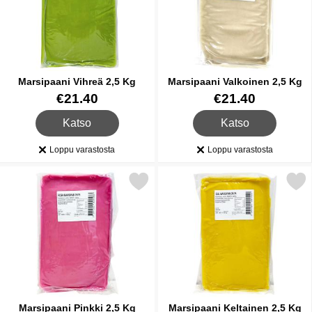
Marsipaani Vihreä 2,5 Kg
Marsipaani Valkoinen 2,5 Kg
Tuote.nro 26603
Tuote.nro 26604
€21.40
€21.40
, Marsipaani Vihreä 2,5 Kg
, Marsipaani Valkoinen 
Katso
Katso
Loppu varastosta
Loppu varastosta
Saatavuus:
Saatavuus:
Merkitse marsipaani Pinkki 2,5 Kg suosikiksi
Merkitse marsipaani Keltain
Marsipaani Pinkki 2,5 Kg
Marsipaani Keltainen 2,5 Kg