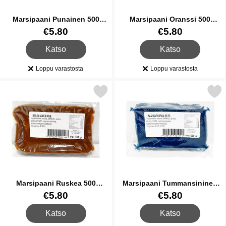
Marsipaani Punainen 500
Marsipaani Oranssi 500
Grammaa
Grammaa
Tuote.nro 26589
Tuote.nro 26591
€5.80
€5.80
, Marsipaani Punainen 500 Grammaa
, Marsipaani Oranssi 
Katso
Katso
Loppu varastosta
Loppu varastosta
Saatavuus:
Saatavuus:
Merkitse marsipaani Ruskea 500 Grammaa suosikiksi
Merkitse marsipaani Tummansinin
Marsipaani Ruskea 500
Marsipaani Tummansininen
Grammaa
500 Grammaa
Tuote.nro 26592
Tuote.nro 26593
€5.80
€5.80
, Marsipaani Ruskea 500 Grammaa
, Marsipaani Tummans
Katso
Katso