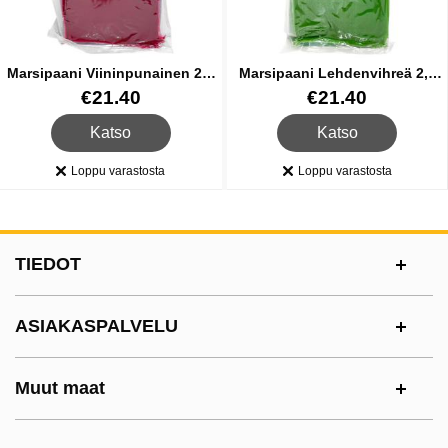
Marsipaani Viininpunainen 2,5
Marsipaani Lehdenvihreä 2,5
Kg
Kg
Tuote.nro 26614
Tuote.nro 26617
€21.40
€21.40
, Marsipaani Viininpunainen 2,5 Kg
, Marsipaani Lehdenvih
Katso
Katso
Loppu varastosta
Loppu varastosta
Saatavuus:
Saatavuus:
Alatunnisteen sisältö Sekalaista tietoa ja l
TIEDOT
ASIAKASPALVELU
Muut maat