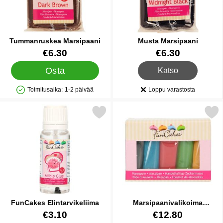
Tummanruskea Marsipaani
Musta Marsipaani
Tuote.nro 12155
Tuote.nro 12149
€6.30
€6.30
, Musta Marsipaani
Osta
Katso
Toimitusaika:
1-2 päivää
Loppu varastosta
Saatavuus: Varastossa
Saatavuus:
Merkitse funCakes Elintarvikeliima suosikiksi
Merkitse marsipaanivalikoima Peru
FunCakes Elintarvikeliima
Marsipaanivalikoima
Perusvärit 5-pakkaus
Tuote.nro 14904
Tuote.nro 16722
€3.10
€12.80