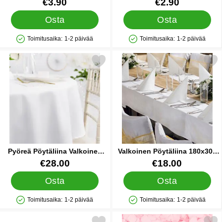
Tuote.nro 41379
Tuote.nro 41376
€3.90
€2.90
Osta
Osta
Toimitusaika:
1-2 päivää
Toimitusaika:
1-2 päivää
Saatavuus: Varastossa
Saatavuus: Varastossa
Merkitse pyöreä Pöytäliina Valkoinen 300 cm suosikiksi
Merkitse valkoinen Pöytäliina
Pyöreä Pöytäliina Valkoinen
Valkoinen Pöytäliina 180x300
300 cm
cm
Tuote.nro 28721
Tuote.nro 41445
€28.00
€18.00
Osta
Osta
Toimitusaika:
1-2 päivää
Toimitusaika:
1-2 päivää
Saatavuus: Varastossa
Saatavuus: Varastossa