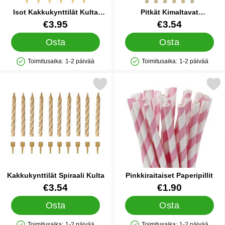
Isot Kakkukynttilät Kulta
Pitkät Kimaltavat
Metallic
Kakkukynttilät Kulta
Tuote.nro 84013
Tuote.nro 84018
€3.95
€3.54
Osta
Osta
Toimitusaika:
1-2 päivää
Toimitusaika:
1-2 päivää
Saatavuus: Varastossa
Saatavuus: Varastossa
Merkitse kakkukynttilät Spiraali Kulta suosikiksi
Merkitse pinkkiraitaiset Pa
Kakkukynttilät Spiraali Kulta
Pinkkiraitaiset Paperipillit
Tuote.nro 84011
Tuote.nro 6160
€3.54
€1.90
Osta
Osta
Toimitusaika:
1-2 päivää
Toimitusaika:
1-2 päivää