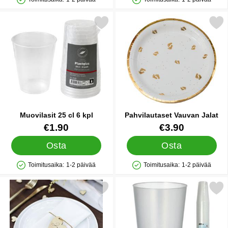
Saatavuus: Varastossa
Saatavuus: Varastossa
Merkitse muovilasit 25 cl 6 kpl suosikiksi
Merkitse pahvilautaset Vau
Muovilasit 25 cl 6 kpl
Pahvilautaset Vauvan Jalat
Tuote.nro 90857
Tuote.nro 25303
€1.90
€3.90
Osta
Osta
Toimitusaika:
1-2 päivää
Toimitusaika:
1-2 päivää
Saatavuus: Varastossa
Saatavuus: Varastossa
Merkitse puiset Paikkakortit Sydämet suosikiksi
Merkitse muovilasit Uudelleenkäytet