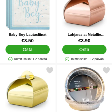
Baby Boy Lautasliinat
Lahjarasiat Metallic
Ruusukulta
Tuote.nro 41378
Tuote.nro 21588
€3.50
€3.90
Osta
Osta
Toimitusaika:
1-2 päivää
Toimitusaika:
1-2 päivää
Saatavuus: Varastossa
Saatavuus: Varastossa
Merkitse lahjarasiat Kulta suosikiksi
Merkitse piirakkavuoat Alumiin