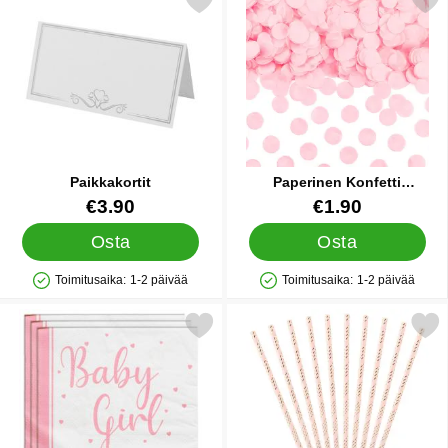
Merkitse paikkakortit suosikiksi
Merkitse paperinen Konfetti V
Paikkakortit
Paperinen Konfetti
Vaaleanpinkki
Tuote.nro 24348
Tuote.nro 33073
€3.90
€1.90
Osta
Osta
Toimitusaika:
1-2 päivää
Toimitusaika:
1-2 päivää
Saatavuus: Varastossa
Saatavuus: Varastossa
Merkitse baby Girl Lautasliinat suosikiksi
Merkitse mehupillit Vaaleanpuna