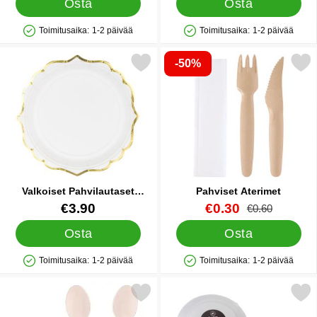
Osta
Osta
Toimitusaika:
1-2 päivää
Toimitusaika:
1-2 päivää
Saatavuus: Varastossa
Saatavuus: Varastossa
-50%
erkitse valkoiset Pahvilautaset Kultareunaiset suosikiksi
Merkitse pahviset Ater
Valkoiset Pahvilautaset
Pahviset Aterimet
Kultareunaiset
Tuote.nro 41439
Tuote.nro 32904
uusi hinta
€3.90
€0.30
vanha hinta
€0.60
Osta
Osta
Toimitusaika:
1-2 päivää
Toimitusaika:
1-2 päivää
Saatavuus: Varastossa
Saatavuus: Varastossa
kitse kompostoituvat Puiset Lusikat 50-pakkaus suosikiksi
Merkitse läpinäkyvät Muovilautase