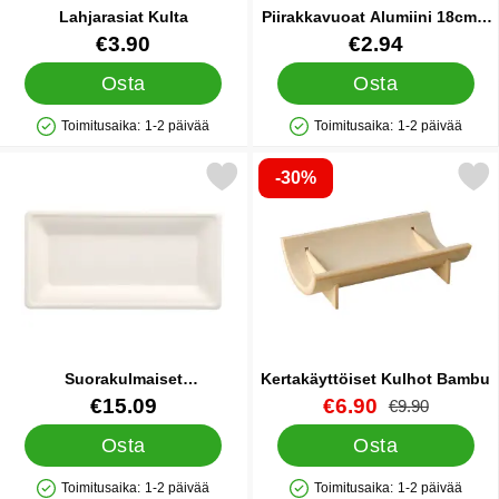
Lahjarasiat Kulta
Piirakkavuoat Alumiini 18cm 5
kpl
Tuote.nro 21590
Tuote.nro 45074
€3.90
€2.94
Osta
Osta
Toimitusaika:
1-2 päivää
Toimitusaika:
1-2 päivää
Saatavuus: Varastossa
Saatavuus: Varastossa
-30%
rakulmaiset Kertakäyttölautaset Sokeriruoko 26cm 50 kpl suosi
Merkitse kertakäyttöiset Ku
Suorakulmaiset
Kertakäyttöiset Kulhot Bambu
Kertakäyttölautaset
Tuote.nro 85008
Tuote.nro 32171
uusi hinta
€15.09
€6.90
vanha hinta
€9.90
Sokeriruoko 26cm 50 kpl
Osta
Osta
Toimitusaika:
1-2 päivää
Toimitusaika:
1-2 päivää
Saatavuus: Varastossa
Saatavuus: Varastossa