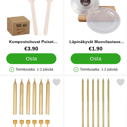
Kompostoituvat Puiset
Läpinäkyvät Muovilautaset
Lusikat 50-pakkaus
22,5 cm 4 kpl
Tuote.nro 35145
Tuote.nro 90862
€3.90
€1.90
Osta
Osta
Toimitusaika:
1-2 päivää
Toimitusaika:
1-2 päivää
Saatavuus: Varastossa
Saatavuus: Varastossa
Merkitse isot Kakkukynttilät Kulta Metallic suosikiksi
Merkitse pitkät Kimaltavat Kakku