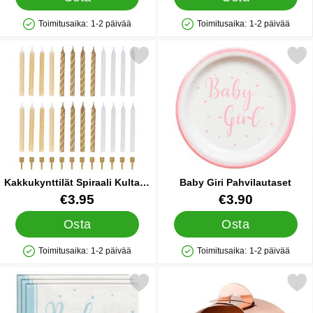
Toimitusaika:
1-2 päivää
Toimitusaika:
1-2 päivää
Saatavuus: Varastossa
Saatavuus: Varastossa
Merkitse kakkukynttilät Spiraali Kulta ja Glitter suosikiksi
Merkitse baby Giri Pahvil
Kakkukynttilät Spiraali Kulta ja
Baby Giri Pahvilautaset
Glitter
Tuote.nro 83902
Tuote.nro 41375
€3.95
€3.90
Osta
Osta
Toimitusaika:
1-2 päivää
Toimitusaika:
1-2 päivää
Saatavuus: Varastossa
Saatavuus: Varastossa
Merkitse baby Boy Lautasliinat suosikiksi
Merkitse lahjarasiat Metallic