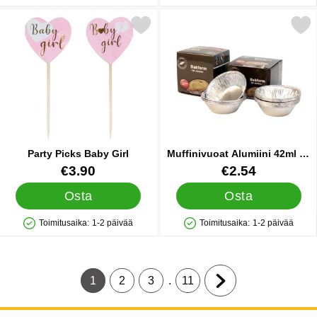
Merkitse party Picks Baby Girl suosikiksi
Merkitse muffinivuoat Alumiini
Party Picks Baby Girl
Muffinivuoat Alumiini 42ml 20
kpl
Tuote.nro 38266
Tuote.nro 45080
€3.90
€2.54
Osta
Osta
Toimitusaika:
1-2 päivää
Toimitusaika:
1-2 päivää
Saatavuus: Varastossa
Saatavuus: Varastossa
.
1
2
3
11
Tämänhetkinen sivu, Sivu
Siirry sivulle
Siirry sivulle
Siirry sivulle
Siirry seuraavalle s