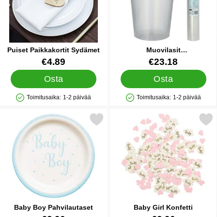
Puiset Paikkakortit Sydämet
Muovilasit
Uudelleenkäytettävät 40cl 50
Tuote.nro 28671
Tuote.nro 45339
€4.89
€23.18
kpl
Osta
Osta
Toimitusaika:
1-2 päivää
Toimitusaika:
1-2 päivää
Saatavuus: Varastossa
Saatavuus: Varastossa
Merkitse baby Boy Pahvilautaset suosikiksi
Merkitse baby Girl Kon
Baby Boy Pahvilautaset
Baby Girl Konfetti