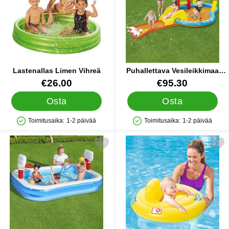
Lastenallas Limen Vihreä
Puhallettava Vesileikkimaa
Champ
Tuote.nro 35830
Tuote.nro 36038
€26.00
€95.30
Osta
Osta
Toimitusaika:
1-2 päivää
Toimitusaika:
1-2 päivää
Saatavuus: Varastossa
Saatavuus: Varastossa
Merkitse puhallettava Lastenallas Koripallo suosikiksi
Merkitse swim Safe Puhallettava 