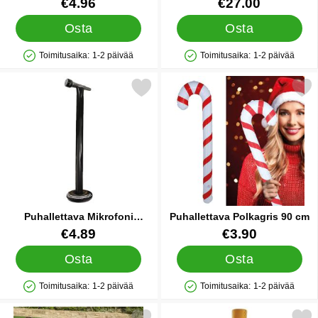
Tuote.nro 85038
Tuote.nro 42491
€4.96
€27.00
Osta
Osta
Toimitusaika:
1-2 päivää
Toimitusaika:
1-2 päivää
Saatavuus: Varastossa
Saatavuus: Varastossa
Merkitse puhallettava Mikrofoni Jalustalla suosikiksi
Merkitse puhallettava Polka
Puhallettava Mikrofoni
Puhallettava Polkagris 90 cm
Jalustalla
Tuote.nro 24354
Tuote.nro 89748
€4.89
€3.90
Osta
Osta
Toimitusaika:
1-2 päivää
Toimitusaika:
1-2 päivää
Saatavuus: Varastossa
Saatavuus: Varastossa