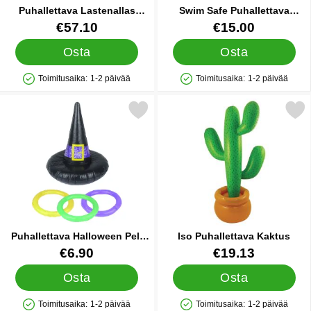
Puhallettava Lastenallas
Swim Safe Puhallettava
Koripallo
Uimarengas Vauva
Tuote.nro 36046
Tuote.nro 27362
€57.10
€15.00
Osta
Osta
Toimitusaika:
1-2 päivää
Toimitusaika:
1-2 päivää
Saatavuus: Varastossa
Saatavuus: Varastossa
erkitse puhallettava Halloween Peli Noitahattu suosikiksi
Merkitse iso Puhallettava
Puhallettava Halloween Peli
Iso Puhallettava Kaktus
Noitahattu
Tuote.nro 38701
Tuote.nro 85036
€6.90
€19.13
Osta
Osta
Toimitusaika:
1-2 päivää
Toimitusaika:
1-2 päivää
Saatavuus: Varastossa
Saatavuus: Varastossa