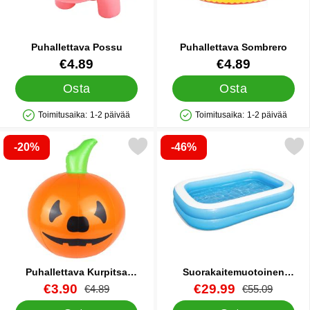
Puhallettava Possu
Puhallettava Sombrero
Tuote.nro 24355
Tuote.nro 19009
€4.89
€4.89
Osta
Osta
Toimitusaika:
1-2 päivää
Toimitusaika:
1-2 päivää
Saatavuus: Varastossa
Saatavuus: Varastossa
-20%
-46%
Merkitse puhallettava Kurpitsa Halloween suosikiksi
Merkitse suorakaitemuotoinen Puhall
Puhallettava Kurpitsa
Suorakaitemuotoinen
Halloween
Puhallettava Perheallas
Tuote.nro 38700
uusi hinta
Tuote.nro 22833
uusi hinta
€3.90
€29.99
vanha hinta
vanha hinta
€4.89
€55.09