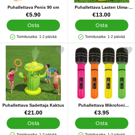
Puhallettava Penis 90 cm
Puhallettava Lasten Uima-
Allas Varusteineen
Tuote.nro 90854
Tuote.nro 28181
€5.90
€13.00
Osta
Osta
Toimitusaika:
1-2 päivää
Toimitusaika:
1-2 päivää
Saatavuus: Varastossa
Saatavuus: Varastossa
Merkitse puhallettava Sadettaja Kaktus suosikiksi
Merkitse puhallettava Mikrofon
Puhallettava Sadettaja Kaktus
Puhallettava Mikrofoni
Neonvärinen
Tuote.nro 36029
Tuote.nro 85040
€21.00
€3.95
Osta
Osta
Toimitusaika:
1-2 päivää
Toimitusaika:
1-2 päivää