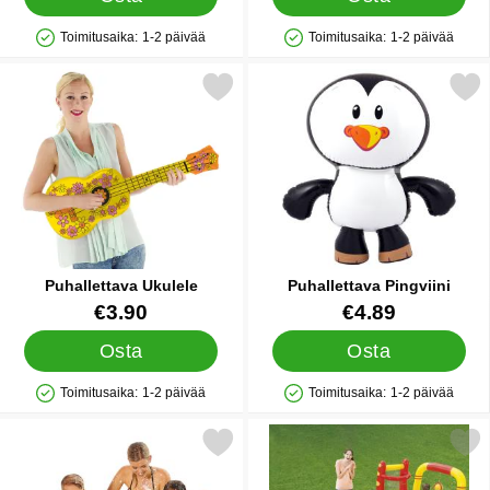
Toimitusaika:
1-2 päivää
Toimitusaika:
1-2 päivää
Saatavuus: Varastossa
Saatavuus: Varastossa
Merkitse puhallettava Ukulele suosikiksi
Merkitse puhallettava Pi
Puhallettava Ukulele
Puhallettava Pingviini
Tuote.nro 10783
Tuote.nro 24353
€3.90
€4.89
Osta
Osta
Toimitusaika:
1-2 päivää
Toimitusaika:
1-2 päivää
Saatavuus: Varastossa
Saatavuus: Varastossa
Merkitse lastenallas Limen Vihreä suosikiksi
Merkitse puhallettava Vesilei