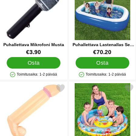
Puhallettava Mikrofoni Musta
Puhallettava Lastenallas Sea
3D Kit
Tuote.nro 10781
Tuote.nro 36047
€3.90
€70.20
Osta
Osta
Toimitusaika:
1-2 päivää
Toimitusaika:
1-2 päivää
Saatavuus: Varastossa
Saatavuus: Varastossa
Merkitse puhallettava Penis 90 cm suosikiksi
Merkitse puhallettava Lasten Uima-A