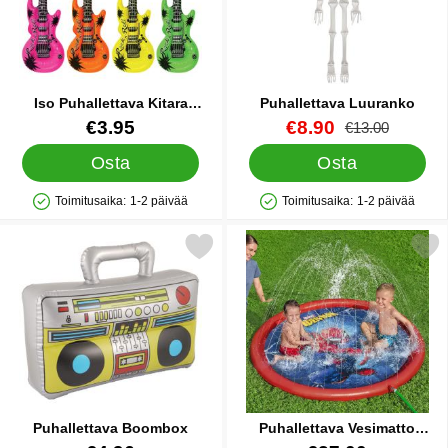
Iso Puhallettava Kitara
Puhallettava Luuranko
Neonvärinen
Tuote.nro 85039
Tuote.nro 38699
uusi hinta
€3.95
€8.90
vanha hinta
€13.00
Osta
Osta
Toimitusaika:
1-2 päivää
Toimitusaika:
1-2 päivää
Saatavuus: Varastossa
Saatavuus: Varastossa
Merkitse puhallettava Boombox suosikiksi
Merkitse puhallettava Vesimatto S
Puhallettava Boombox
Puhallettava Vesimatto
Spiderman Lasten