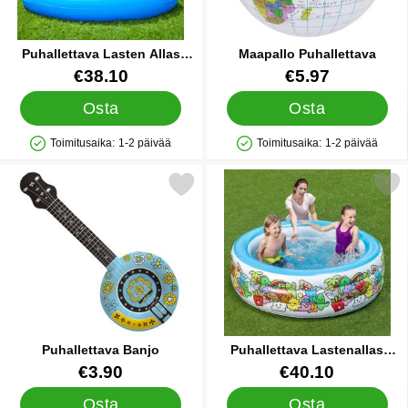
Puhallettava Lasten Allas
Maapallo Puhallettava
Ships Ahoy
Tuote.nro 27374
Tuote.nro 85030
€38.10
€5.97
Osta
Osta
Toimitusaika:
1-2 päivää
Toimitusaika:
1-2 päivää
Saatavuus: Varastossa
Saatavuus: Varastossa
Merkitse puhallettava Banjo suosikiksi
Merkitse puhallettava Lastenallas Il
Puhallettava Banjo
Puhallettava Lastenallas
Iloiset Hahmot Pieni
Tuote.nro 10782
Tuote.nro 36018
€3.90
€40.10
Osta
Osta