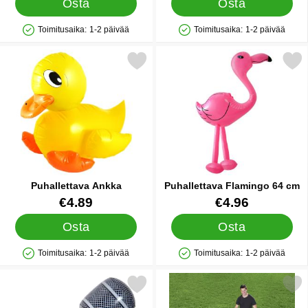
Osta
Osta
Toimitusaika:
1-2 päivää
Toimitusaika:
1-2 päivää
Saatavuus: Varastossa
Saatavuus: Varastossa
Merkitse puhallettava Ankka suosikiksi
Merkitse puhallettava Flami
Puhallettava Ankka
Puhallettava Flamingo 64 cm
Tuote.nro 24352
Tuote.nro 85033
€4.89
€4.96
Osta
Osta
Toimitusaika:
1-2 päivää
Toimitusaika:
1-2 päivää
Saatavuus: Varastossa
Saatavuus: Varastossa
Merkitse puhallettava Mikrofoni Musta suosikiksi
Merkitse puhallettava Lastenall