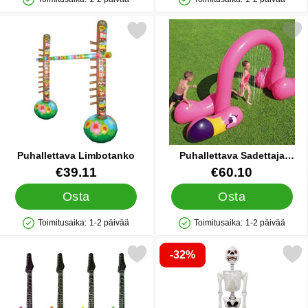
Saatavuus: Varastossa
Saatavuus: Varastossa
Merkitse puhallettava Limbotanko suosikiksi
Merkitse puhallettava Sadetta
Puhallettava Limbotanko
Puhallettava Sadettaja
Flamingo
Tuote.nro 19006
Tuote.nro 36030
€39.11
€60.10
Osta
Osta
Toimitusaika:
1-2 päivää
Toimitusaika:
1-2 päivää
Saatavuus: Varastossa
Saatavuus: Varastossa
-32%
Merkitse iso Puhallettava Kitara Neonvärinen suosikiksi
Merkitse puhallettava Lu