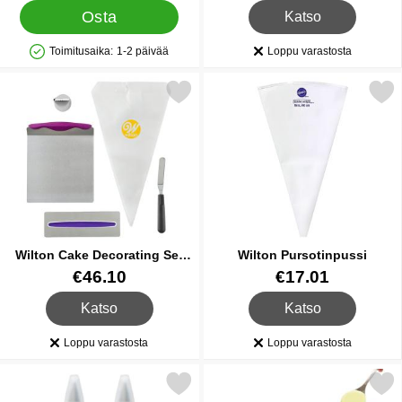
, Pursotinpussit
Osta
Katso
Toimitusaika:
1-2 päivää
Loppu varastosta
Saatavuus: Varastossa
Saatavuus:
e wilton Cake Decorating Set Kakun Koristeluvälineet suosikiksi
Merkitse wilton Pursoti
Wilton Cake Decorating Set
Wilton Pursotinpussi
Kakun Koristeluvälineet
Tuote.nro 35248
Tuote.nro 35265
€46.10
€17.01
, Wilton Cake Decorating Set Kakun Koristeluvälineet
, Wilton Pursotinpussi
Katso
Katso
Loppu varastosta
Loppu varastosta
Saatavuus:
Saatavuus:
Merkitse pursotinpullot suosikiksi
Merkitse pursotinpussin Täyttöteli