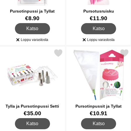
Pursotinpussi ja Tyllat
Pursotusruisku
Tuote.nro 35622
Tuote.nro 35623
€8.90
€11.90
, Pursotinpussi ja Tyllat
, Pursotusruisku
Katso
Katso
Loppu varastosta
Loppu varastosta
Saatavuus:
Saatavuus:
Merkitse tylla ja Pursotinpussi Setti suosikiksi
Merkitse pursotinpussit j
Tylla ja Pursotinpussi Setti
Pursotinpussit ja Tyllat
Tuote.nro 35625
Tuote.nro 35628
€35.00
€10.91
, Tylla ja Pursotinpussi Setti
, Pursotinpussit ja Tyllat
Katso
Katso