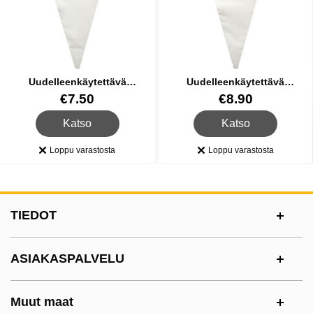
Uudelleenkäytettävä
Uudelleenkäytettävä
Pursotinpussi Valkoinen 40 cm
Pursotinpussi Valkoinen 45 cm
Tuote.nro 87465
Tuote.nro 87466
€7.50
€8.90
, Uudelleenkäytettävä Pursotinpussi Valkoinen 40 cm
, Uudelleenkäytettävä P
Katso
Katso
Loppu varastosta
Loppu varastosta
Saatavuus:
Saatavuus:
Alatunnisteen sisältö Sekalaista tietoa ja l
TIEDOT
ASIAKASPALVELU
Muut maat