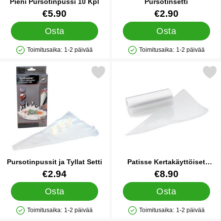
Pieni Pursotinpussi 10 Kpl
Pursotinsetti
Tuote.nro 26782
Tuote.nro 35335
€5.90
€2.90
Osta
Osta
Toimitusaika:
1-2 päivää
Toimitusaika:
1-2 päivää
Saatavuus: Varastossa
Saatavuus: Varastossa
Merkitse pursotinpussit ja Tyllat Setti suosikiksi
Merkitse patisse Kertakäyttöiset
Pursotinpussit ja Tyllat Setti
Patisse Kertakäyttöiset
Pursotinpussit
Tuote.nro 44972
Tuote.nro 16756
€2.94
€8.90
Osta
Osta
Toimitusaika:
1-2 päivää
Toimitusaika:
1-2 päivää
Saatavuus: Varastossa
Saatavuus: Varastossa