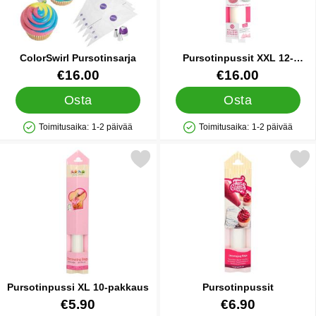
ColorSwirl Pursotinsarja
Pursotinpussit XXL 12-
pakkaus
Tuote.nro 14876
Tuote.nro 35626
€16.00
€16.00
Osta
Osta
Toimitusaika:
1-2 päivää
Toimitusaika:
1-2 päivää
Saatavuus: Varastossa
Saatavuus: Varastossa
Merkitse pursotinpussi XL 10-pakkaus suosikiksi
Merkitse pursotinpus
Pursotinpussi XL 10-pakkaus
Pursotinpussit
Tuote.nro 26783
Tuote.nro 31656
€5.90
€6.90