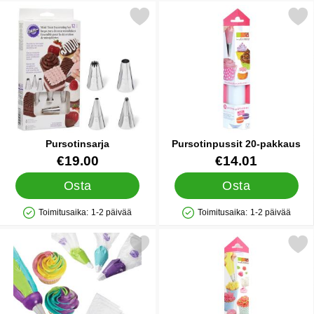
Merkitse pursotinsarja suosikiksi
Merkitse pursotinpussit 20
Pursotinsarja
Pursotinpussit 20-pakkaus
Tuote.nro 19869
Tuote.nro 35627
€19.00
€14.01
Osta
Osta
Toimitusaika:
1-2 päivää
Toimitusaika:
1-2 päivää
Saatavuus: Varastossa
Saatavuus: Varastossa
Merkitse colorSwirl Pursotinsarja suosikiksi
Merkitse pursotinpussit XXL 