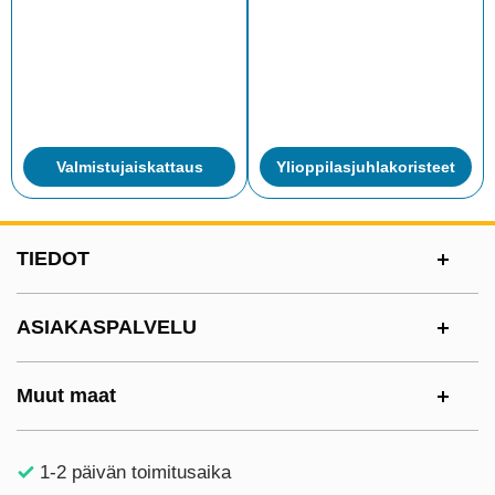
Valmistujaiskattaus
Ylioppilasjuhlakoristeet
Alatunnisteen sisältö Sekalaista tietoa ja l
TIEDOT
ASIAKASPALVELU
Muut maat
1-2 päivän toimitusaika