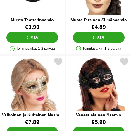
Musta Teatterinaamio
Musta Pitsinen Silmänaamio
Tuote.nro 24339
Tuote.nro 16148
€3.90
€4.89
Osta
Osta
Toimitusaika:
1-2 päivää
Toimitusaika:
1-2 päivää
Saatavuus: Varastossa
Saatavuus: Varastossa
lkoinen ja Kultainen Naamio Kultaisilla Yksityiskohdilla suosiki
Merkitse venetsialainen Naamio
Valkoinen ja Kultainen Naamio
Venetsialainen Naamio
Kultaisilla Yksityiskohdilla
Damasti Musta
Tuote.nro 15425
Tuote.nro 39971
€7.89
€5.90