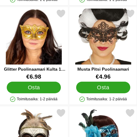
Saatavuus: Varastossa
Saatavuus: Varastossa
Merkitse glitter Puolinaamari Kulta 15 cm suosikiksi
Merkitse musta Pitsi Puol
Glitter Puolinaamari Kulta 15
Musta Pitsi Puolinaamari
cm
Tuote.nro 85149
Tuote.nro 84769
€6.98
€4.96
Osta
Osta
Toimitusaika:
1-2 päivää
Toimitusaika:
1-2 päivää
Saatavuus: Varastossa
Saatavuus: Varastossa
rkitse voodoo Puolinaamio Pääkallo Höyhenillä suosikiksi
Merkitse venetsialainen Naamio Pal