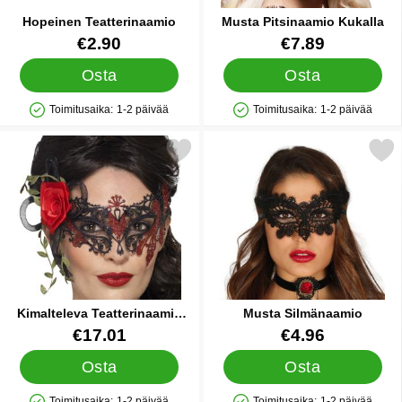
Hopeinen Teatterinaamio
Musta Pitsinaamio Kukalla
Tuote.nro 24332
Tuote.nro 15616
€2.90
€7.89
Osta
Osta
Toimitusaika:
1-2 päivää
Toimitusaika:
1-2 päivää
Saatavuus: Varastossa
Saatavuus: Varastossa
itse kimalteleva Teatterinaamio Punainen & Musta suosikiksi
Merkitse musta Silmän
Kimalteleva Teatterinaamio
Musta Silmänaamio
Punainen & Musta
Tuote.nro 16123
Tuote.nro 84352
€17.01
€4.96
Osta
Osta
Toimitusaika:
1-2 päivää
Toimitusaika:
1-2 päivää