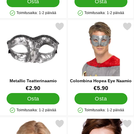
Osta
Osta
Toimitusaika:
1-2 päivää
Toimitusaika:
1-2 päivää
Saatavuus: Varastossa
Saatavuus: Varastossa
Merkitse metallic Teatterinaamio suosikiksi
Merkitse colombina Hopea E
Metallic Teatterinaamio
Colombina Hopea Eye Naamio
Tuote.nro 24333
Tuote.nro 1079
€2.90
€5.90
Osta
Osta
Toimitusaika:
1-2 päivää
Toimitusaika:
1-2 päivää
Saatavuus: Varastossa
Saatavuus: Varastossa
alkoinen ja Hopeinen Naamio Hopeisilla Yksityiskohdilla suosik
Merkitse verona Musta ja Hopein