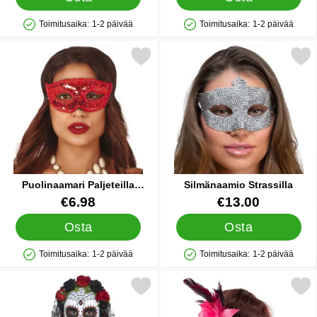
Toimitusaika:
1-2 päivää
Toimitusaika:
1-2 päivää
Saatavuus: Varastossa
Saatavuus: Varastossa
Merkitse puolinaamari Paljeteilla Punainen suosikiksi
Merkitse silmänaamio Str
Puolinaamari Paljeteilla
Silmänaamio Strassilla
Punainen
Tuote.nro 85642
Tuote.nro 88489
€6.98
€13.00
Osta
Osta
Toimitusaika:
1-2 päivää
Toimitusaika:
1-2 päivää
Saatavuus: Varastossa
Saatavuus: Varastossa
kitse day of the Dead Naamio Mustalla Hunnulla suosikiksi
Merkitse venetsialainen Naamio Pa