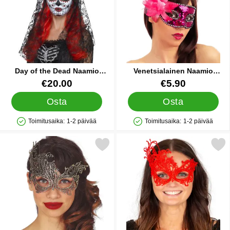
Day of the Dead Naamio
Venetsialainen Naamio
Mustalla Hunnulla
Paljeteilla Pinkki
Tuote.nro 13392
Tuote.nro 39966
€20.00
€5.90
Osta
Osta
Toimitusaika:
1-2 päivää
Toimitusaika:
1-2 päivää
Saatavuus: Varastossa
Saatavuus: Varastossa
Merkitse filigraani Silmänaamio Kulta suosikiksi
Merkitse pitsi Silmänaamio Pu