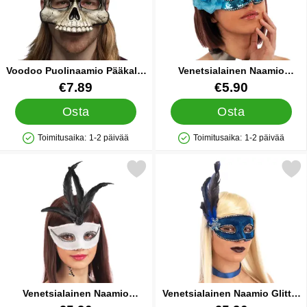
Voodoo Puolinaamio Pääkallo
Venetsialainen Naamio
Höyhenillä
Paljeteilla Sininen
Tuote.nro 89010
Tuote.nro 39962
€7.89
€5.90
Osta
Osta
Toimitusaika:
1-2 päivää
Toimitusaika:
1-2 päivää
Saatavuus: Varastossa
Saatavuus: Varastossa
rkitse venetsialainen Naamio Valkoinen Sametti suosikiksi
Merkitse venetsialainen Naamio G
Venetsialainen Naamio
Venetsialainen Naamio Glitter
Valkoinen Sametti
Sininen