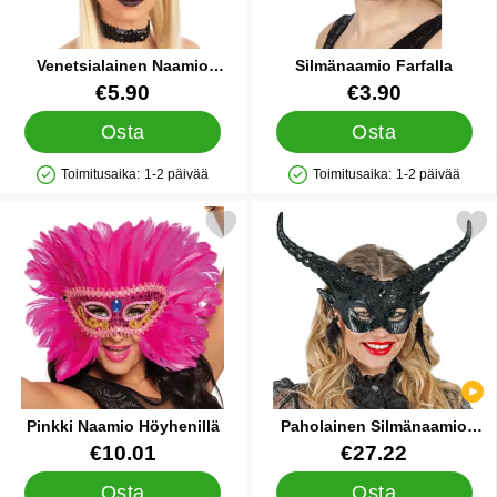
Venetsialainen Naamio
Silmänaamio Farfalla
Hämähäkinverkko Sininen
Tuote.nro 39963
Tuote.nro 1117
€5.90
€3.90
Osta
Osta
Toimitusaika:
1-2 päivää
Toimitusaika:
1-2 päivää
Saatavuus: Varastossa
Saatavuus: Varastossa
Merkitse pinkki Naamio Höyhenillä suosikiksi
Merkitse paholainen Silmäna
Pinkki Naamio Höyhenillä
Paholainen Silmänaamio
Musta
Tuote.nro 15424
Tuote.nro 85504
€10.01
€27.22
Osta
Osta