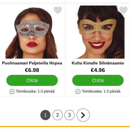
Merkitse puolinaamari Paljeteilla Hopea suosikiksi
Merkitse kulta Kimalle Sil
Puolinaamari Paljeteilla Hopea
Kulta Kimalle Silmänaamio
Tuote.nro 85641
Tuote.nro 84752
€6.98
€4.96
Osta
Osta
Toimitusaika:
1-2 päivää
Toimitusaika:
1-2 päivää
Saatavuus: Varastossa
Saatavuus: Varastossa
1
2
3
Tämänhetkinen sivu, Sivu
Siirry sivulle
Siirry sivulle
Siirry seuraavalle sivul