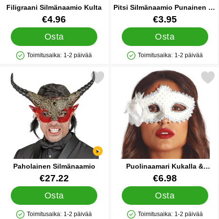
Filigraani Silmänaamio Kulta
Pitsi Silmänaamio Punainen 22
cm
Tuote.nro 84750
Tuote.nro 85151
€4.96
€3.95
Osta
Osta
Toimitusaika:
1-2 päivää
Toimitusaika:
1-2 päivää
Saatavuus: Varastossa
Saatavuus: Varastossa
Merkitse paholainen Silmänaamio suosikiksi
Merkitse puolinaamari Kukalla & Pal
Paholainen Silmänaamio
Puolinaamari Kukalla &
Paljeteilla Valkoinen
Tuote.nro 85503
Tuote.nro 85640
€27.22
€6.98
Osta
Osta
Toimitusaika:
1-2 päivää
Toimitusaika:
1-2 päivää
Saatavuus: Varastossa
Saatavuus: Varastossa