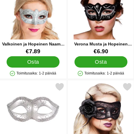
Valkoinen ja Hopeinen Naamio
Verona Musta ja Hopeinen
Hopeisilla Yksityiskohdilla
Silmänaamio
Tuote.nro 15426
Tuote.nro 17083
€7.89
€6.90
Osta
Osta
Toimitusaika:
1-2 päivää
Toimitusaika:
1-2 päivää
Saatavuus: Varastossa
Saatavuus: Varastossa
Merkitse hopeinen Teatterinaamio suosikiksi
Merkitse musta Pitsinaamio