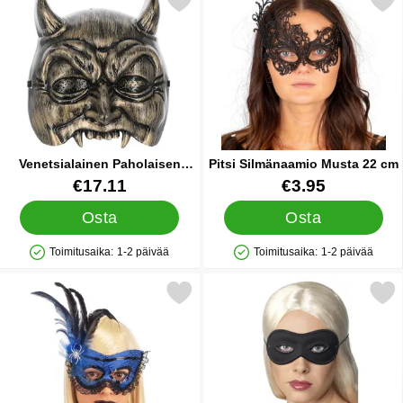
Merkitse venetsialainen Paholaisen Naamio suosikiksi
Merkitse pitsi Silmänaamio M
Venetsialainen Paholaisen
Pitsi Silmänaamio Musta 22 cm
Naamio
Tuote.nro 84708
Tuote.nro 85152
€17.11
€3.95
Osta
Osta
Toimitusaika:
1-2 päivää
Toimitusaika:
1-2 päivää
Saatavuus: Varastossa
Saatavuus: Varastossa
se venetsialainen Naamio Hämähäkinverkko Sininen suosikiksi
Merkitse silmänaamio Fa