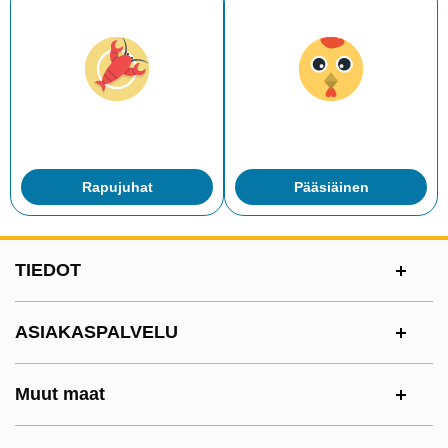
Rapujuhat
Pääsiäinen
Alatunnisteen sisältö Sekalaista tietoa ja l
TIEDOT
ASIAKASPALVELU
Muut maat