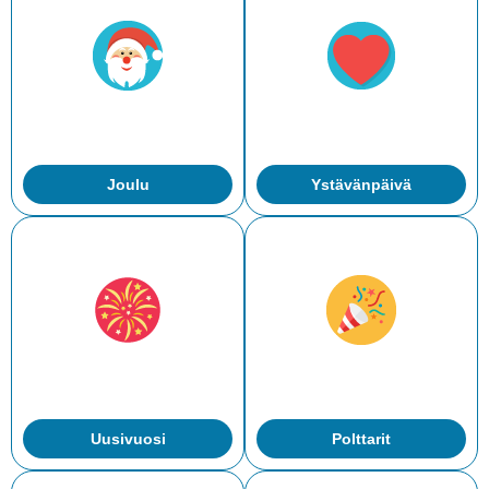
Joulu
Ystävänpäivä
Uusivuosi
Polttarit