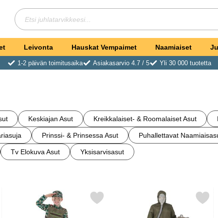
Hae
Etsi juhlatarvikkeesi
et
Leivonta
Hauskat Vempaimet
Naamiaiset
Ju
1-2 päivän toimitusaika
Asiakasarvio 4.7 / 5
Yli 30 000 tuotetta
sut
Keskiajan Asut
Kreikkalaiset- & Roomalaiset Asut
riasuja
Prinssi- & Prinsessa Asut
Puhallettavat Naamiaisas
Tv Elokuva Asut
Yksisarvisasut
Naamiaisasu suosikiksi
Merkitse sotilas Naamiaisasu Naamiointi Lapsille suosikiksi
Merkitse exterminator Naami