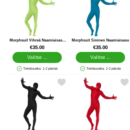
Morphsuit Vihreä Naamiaisasu
Morphsuit Sininen Naamiaisasu
Laukulla
Tuote.nro 11859
Tuote.nro 1023
€35.00
€35.00
Valitse ...
Valitse ...
Toimitusaika:
1-2 päivää
Toimitusaika:
1-2 päivää
Saatavuus: Varastossa
Saatavuus: Varastossa
Merkitse second Skin Musta Laukun Kanssa Naamiaisasu suosikiksi
Merkitse second Skin Punainen Naa