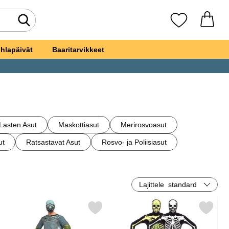
Tee haku
Suosikkini
hlapäivät
Baaritarvikkeet
Lasten Asut
Maskottiasut
Merirosvoasut
ut
Ratsastavat Asut
Rosvo- ja Poliisiasut
Lajittele
standard
aisasu suosikiksi
Merkitse chernobyl Naamiaisasu suosikiksi
Merkitse itsevalaiseva Luuran