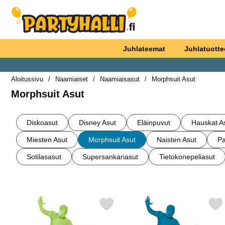
Ostoskori laajennettu Partyhallen AB
Juhlateemat
Juhlatuotte
Aloitussivu
Naamiaiset
Naamiaisasut
Morphsuit Asut
Morphsuit Asut
alakategoriat
Siirry
tuotteisiin
Diskoasut
Disney Asut
Eläinpuvut
Hauskat A
Miesten Asut
Morphsuit Asut
Naisten Asut
Pa
Sotilasasut
Supersankariasut
Tietokonepeliasut
Suodata/lajittele
tuotelista
Merkitse morphsuit Vihreä Naamiaisasu Laukulla suosikiksi
Merkitse morphsuit Sininen 