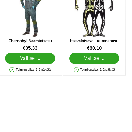
Chernobyl Naamiaisasu
Itsevalaiseva Luurankoasu
Tuote.nro 83942
Tuote.nro 11864
€35.33
€60.10
Valitse ...
Valitse ...
Toimitusaika:
1-2 päivää
Toimitusaika:
1-2 päivää
Saatavuus: Varastossa
Saatavuus: Varastossa