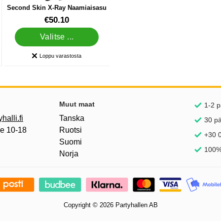
Second Skin X-Ray Naamiaisasu
Tuote.nro 11805
€50.10
Valitse ...
Loppu varastosta
Saatavuus:
inkkejä
Muut maat
1-2 p
alli.fi
Tanska
30 p
pe 10-18
Ruotsi
+30 0
Suomi
100%
Norja
Copyright © 2026 Partyhallen AB