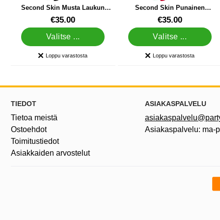
Second Skin Musta Laukun
Second Skin Punainen
Kanssa Naamiaisasu
Naamiaisasu Laukulla
Tuote.nro 5823
Tuote.nro 5955
€35.00
€35.00
Valitse ...
Valitse ...
Loppu varastosta
Loppu varastosta
Saatavuus:
Saatavuus:
Alatunnisteen sisältö Sekalaista tietoa ja l
TIEDOT
ASIAKASPALVELU
Tietoa meistä
asiakaspalvelu@partyh
Ostoehdot
Asiakaspalvelu: ma-
Toimitustiedot
Asiakkaiden arvostelut