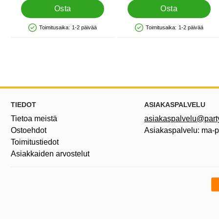
Osta
Osta
Toimitusaika:
1-2 päivää
Toimitusaika:
1-2 päivää
Saatavuus: Varastossa
Saatavuus: Varastossa
Alatunnisteen sisältö Sekalaista tietoa ja l
TIEDOT
ASIAKASPALVELU
Tietoa meistä
asiakaspalvelu@partyh
Ostoehdot
Asiakaspalvelu: ma-
Toimitustiedot
Asiakkaiden arvostelut