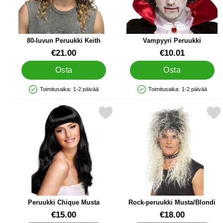
80-luvun Peruukki Keith
Vampyyri Peruukki
Tuote.nro 88718
Tuote.nro 84791
€21.00
€10.01
Osta
Osta
Toimitusaika:
1-2 päivää
Toimitusaika:
1-2 päivää
Saatavuus: Varastossa
Saatavuus: Varastossa
Merkitse peruukki Chique Musta suosikiksi
Merkitse rock-peruukki Mus
Peruukki Chique Musta
Rock-peruukki Musta/Blondi
Tuote.nro 19428
Tuote.nro 10860
€15.00
€18.00