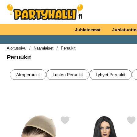
Ostoskori laajennettu Partyhallen AB
Juhlateemat
Juhlatuotte
Aloitussivu
Naamiaiset
Peruukit
Peruukit
alakategoriat
Siirry
tuotteisiin
Afroperuukit
Lasten Peruukit
Lyhyet Peruukit
Suodata/lajittele
tuotelista
Merkitse peruukkiverkko suosikiksi
Merkitse noitaperuukki Mu