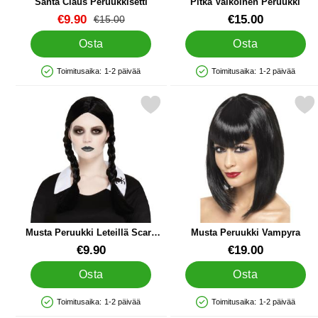
Santa Claus Peruukkisetti
Pitkä Valkoinen Peruukki
Tuote.nro 32380
Tuote.nro 15588
uusi hinta
€9.90
€15.00
vanha hinta
€15.00
Osta
Osta
Toimitusaika:
1-2 päivää
Toimitusaika:
1-2 päivää
Saatavuus: Varastossa
Saatavuus: Varastossa
Merkitse musta Peruukki Leteillä Scary Daughter suosikiksi
Merkitse musta Peruukki 
Musta Peruukki Leteillä Scary
Musta Peruukki Vampyra
Daughter
Tuote.nro 38698
Tuote.nro 1052
€9.90
€19.00
Osta
Osta
Toimitusaika:
1-2 päivää
Toimitusaika:
1-2 päivää
Saatavuus: Varastossa
Saatavuus: Varastossa