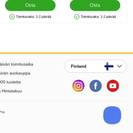
Osta
Osta
Toimitusaika:
1-2 päivää
Toimitusaika:
1-2 päivää
Saatavuus: Varastossa
Saatavuus: Varastossa
lle
äivän toimitusaika
Finland
äivän avokauppa
00 tuotetta
 Hintatakuu