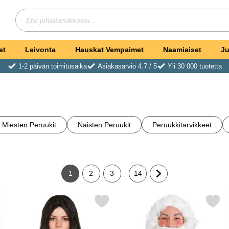
Hae
Etsi juhlatarvikkeesi
et
Leivonta
Hauskat Vempaimet
Naamiaiset
Ju
1-2 päivän toimitusaika
Asiakasarvio 4.7 / 5
Yli 30 000 tuotetta
Miesten Peruukit
Naisten Peruukit
Peruukkitarvikkeet
1
2
3
14
.
Tämänhetkinen sivu, Sivu
Siirry sivulle
Siirry sivulle
Siirry sivulle
Siirry seuraavalle sivu
sta Pitkä suosikiksi
Merkitse pitkä Musta Noidan Peruukki suosikiksi
Merkitse joulupukin Parta Peruukilla ja S