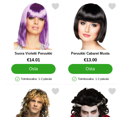
Merkitse suora Violetti Peruukki suosikiksi
Merkitse peruukki Cabare
Suora Violetti Peruukki
Peruukki Cabaret Musta
Tuote.nro 15578
Tuote.nro 38308
€14.01
€13.00
Osta
Osta
Toimitusaika:
1-2 päivää
Toimitusaika:
1-2 päivää
Saatavuus: Varastossa
Saatavuus: Varastossa
Merkitse 80-luvun Peruukki Keith suosikiksi
Merkitse vampyyri Per