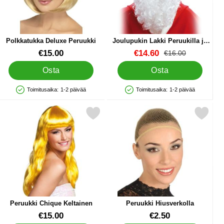
Polkkatukka Deluxe Peruukki
Joulupukin Lakki Peruukilla ja
Parralla
Tuote.nro 1108
Tuote.nro 9649
uusi hinta
€15.00
€14.60
vanha hinta
€16.00
Osta
Osta
Toimitusaika:
1-2 päivää
Toimitusaika:
1-2 päivää
Saatavuus: Varastossa
Saatavuus: Varastossa
 Purple suosikiksi
Merkitse peruukki Chique Keltainen suosikiksi
Merkitse peruukki Hiusverkol
Peruukki Chique Keltainen
Peruukki Hiusverkolla
Tuote.nro 19438
Tuote.nro 7796
€15.00
€2.50