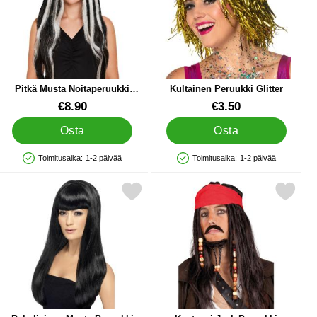
Pitkä Musta Noitaperuukki
Kultainen Peruukki Glitter
Kiharoilla
Tuote.nro 88710
Tuote.nro 40498
€8.90
€3.50
Osta
Osta
Toimitusaika:
1-2 päivää
Toimitusaika:
1-2 päivää
Saatavuus: Varastossa
Saatavuus: Varastossa
ukin Parta suosikiksi
Merkitse babelicious Musta Peruukki suosikiksi
Merkitse kapteeni Jack Peruu