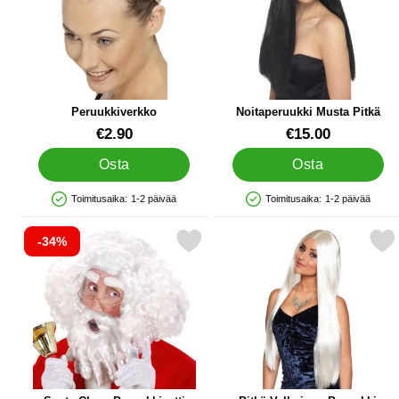
Peruukkiverkko
Noitaperuukki Musta Pitkä
Tuote.nro 1005
Tuote.nro 1073
€2.90
€15.00
Osta
Osta
Toimitusaika:
1-2 päivää
Toimitusaika:
1-2 päivää
Saatavuus: Varastossa
Saatavuus: Varastossa
-34%
Merkitse santa Claus Peruukkisetti suosikiksi
Merkitse pitkä Valkoinen 
Merki