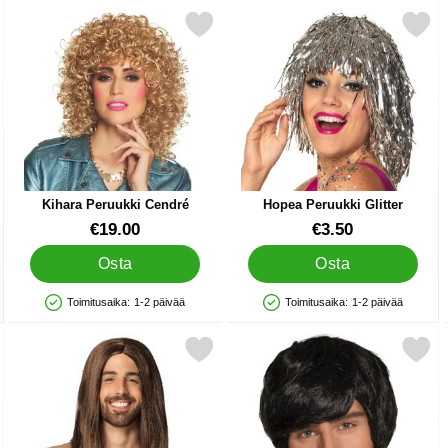
t Musta suosikiksi
Merkitse kihara Peruukki Cendré suosikiksi
Merkitse hopea Peruukki Gl
Merkitse s
Kihara Peruukki Cendré
Hopea Peruukki Glitter
Tuote.nro 38311
Tuote.nro 40499
€19.00
€3.50
Osta
Osta
Toimitusaika:
1-2 päivää
Toimitusaika:
1-2 päivää
Saatavuus: Varastossa
Saatavuus: Varastossa
uukki suosikiksi
Merkitse hippi Peruukki Mies suosikiksi
Merkitse lyhyt Musta Peru