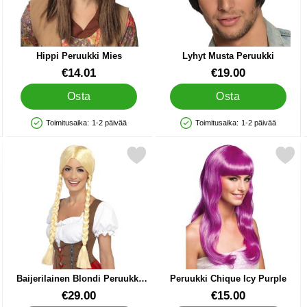
Hippi Peruukki Mies
Lyhyt Musta Peruukki
Tuote.nro 38312
Tuote.nro 15612
€14.01
€19.00
Osta
Osta
Toimitusaika:
1-2 päivää
Toimitusaika:
1-2 päivää
Saatavuus: Varastossa
Saatavuus: Varastossa
ta/Blondi suosikiksi
Merkitse baijerilainen Blondi Peruukki Leteillä suosikiksi
Merkitse peruukki Chique Icy
Baijerilainen Blondi Peruukki
Peruukki Chique Icy Purple
Leteillä
Tuote.nro 13148
Tuote.nro 19434
€29.00
€15.00