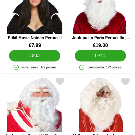
Pitkä Musta Noidan Peruukki
Joulupukin Parta Peruukilla ja
Silmälaseilla Deluxe
Tuote.nro 38658
Tuote.nro 89525
€7.89
€19.00
Osta
Osta
Toimitusaika:
1-2 päivää
Toimitusaika:
1-2 päivää
Saatavuus: Varastossa
Saatavuus: Varastossa
Peruukki suosikiksi
tse joulupukin Peruukki Parralla ja Kulmakarvoilla Deluxe suosikiksi
Merkitse valkoinen Kihara Joulup