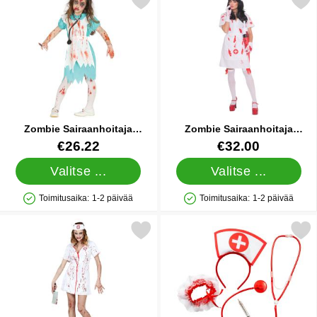
kitse zombie Sairaanhoitaja Naamiaisasu Lapset suosikiksi
Merkitse zombie Sairaanhoitaja Na
Zombie Sairaanhoitaja
Zombie Sairaanhoitaja
Naamiaisasu Lapset
Naamiaisasu Deluxe
Tuote.nro 84640
Tuote.nro 39068
€26.22
€32.00
Valitse ...
Valitse ...
Toimitusaika:
1-2 päivää
Toimitusaika:
1-2 päivää
Saatavuus: Varastossa
Saatavuus: Varastossa
Merkitse zombie Sairaanhoitaja Asu suosikiksi
Merkitse naamiaiset Tarvikkeet 