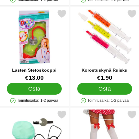
Saatavuus: Varastossa
Saatavuus: Varastossa
Merkitse lasten Stetoskooppi suosikiksi
Merkitse korostuskynä R
Lasten Stetoskooppi
Korostuskynä Ruisku
Tuote.nro 27992
Tuote.nro 30198
€13.00
€1.90
Osta
Osta
Toimitusaika:
1-2 päivää
Toimitusaika:
1-2 päivää
Saatavuus: Varastossa
Saatavuus: Varastossa
Merkitse naamiaiset Tarvikkeet Lääkäri suosikiksi
Merkitse valkoiset Polvisukat Puna