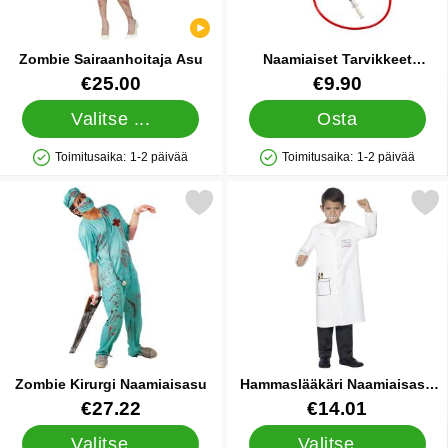
Zombie Sairaanhoitaja Asu
Naamiaiset Tarvikkeet
Sairaanhoitaja
Tuote.nro 39576
Tuote.nro 42857
€25.00
€9.90
Valitse ...
Osta
Toimitusaika:
1-2 päivää
Toimitusaika:
1-2 päivää
Saatavuus: Varastossa
Saatavuus: Varastossa
Merkitse zombie Kirurgi Naamiaisasu suosikiksi
Merkitse hammaslääkäri Naamiai
Zombie Kirurgi Naamiaisasu
Hammaslääkäri Naamiaisasu
Lapsille
Tuote.nro 84533
Tuote.nro 88183
€27.22
€14.01
Valitse ...
Valitse ...