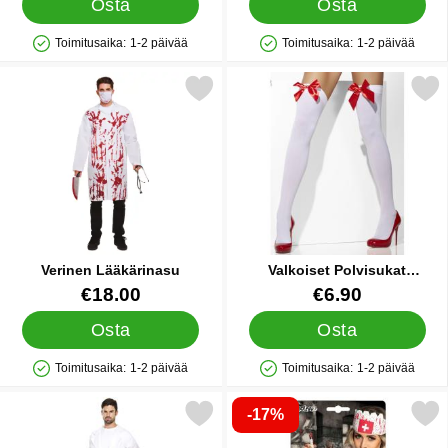
Osta
Osta
Toimitusaika:
1-2 päivää
Toimitusaika:
1-2 päivää
Saatavuus: Varastossa
Saatavuus: Varastossa
Merkitse verinen Lääkärinasu suosikiksi
Merkitse valkoiset Polvisukat Puna
Verinen Lääkärinasu
Valkoiset Polvisukat
Punaisella Rusetilla
Tuote.nro 38695
Tuote.nro 9704
€18.00
€6.90
Osta
Osta
Toimitusaika:
1-2 päivää
Toimitusaika:
1-2 päivää
Saatavuus: Varastossa
Saatavuus: Varastossa
-17%
Merkitse lääkärin Takki suosikiksi
Merkitse tekoveri ja R