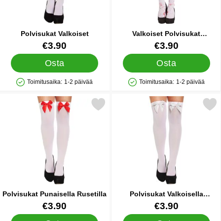
Polvisukat Valkoiset
Valkoiset Polvisukat
Veritahroilla
Tuote.nro 38641
Tuote.nro 38653
€3.90
€3.90
Osta
Osta
Toimitusaika:
1-2 päivää
Toimitusaika:
1-2 päivää
Saatavuus: Varastossa
Saatavuus: Varastossa
Merkitse polvisukat Punaisella Rusetilla suosikiksi
Merkitse polvisukat Valkoisel
Polvisukat Punaisella Rusetilla
Polvisukat Valkoisella
Rusetilla
Tuote.nro 38637
Tuote.nro 38638
€3.90
€3.90