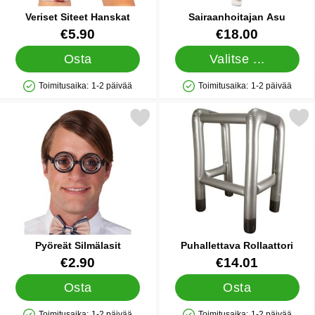
Veriset Siteet Hanskat
Sairaanhoitajan Asu
Tuote.nro 38978
Tuote.nro 8146
€5.90
€18.00
Osta
Valitse ...
Toimitusaika:
1-2 päivää
Toimitusaika:
1-2 päivää
Saatavuus: Varastossa
Saatavuus: Varastossa
Merkitse pyöreät Silmälasit suosikiksi
Merkitse puhallettava Rol
Pyöreät Silmälasit
Puhallettava Rollaattori
Tuote.nro 22858
Tuote.nro 6646
€2.90
€14.01
Osta
Osta
Toimitusaika:
1-2 päivää
Toimitusaika:
1-2 päivää