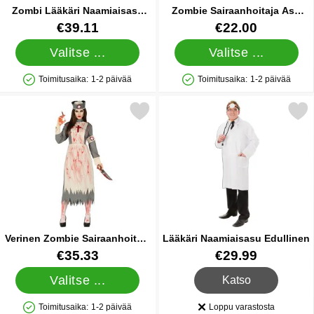
Zombi Lääkäri Naamiaisasu
Zombie Sairaanhoitaja Asu
Lapset
Lapset
Tuote.nro 39227
Tuote.nro 39581
€39.11
€22.00
Valitse ...
Valitse ...
Toimitusaika:
1-2 päivää
Toimitusaika:
1-2 päivää
Saatavuus: Varastossa
Saatavuus: Varastossa
itse verinen Zombie Sairaanhoitaja Naamiaisasu suosikiksi
Merkitse lääkäri Naamiaisasu
Verinen Zombie Sairaanhoitaja
Lääkäri Naamiaisasu Edullinen
Naamiaisasu
Tuote.nro 84551
Tuote.nro 6432
€35.33
€29.99
, Lääkäri Naamiaisasu 
Valitse ...
Katso
Toimitusaika:
1-2 päivää
Loppu varastosta
Saatavuus: Varastossa
Saatavuus: