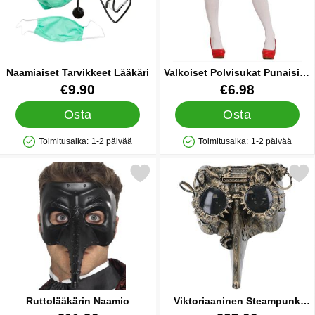
Naamiaiset Tarvikkeet Lääkäri
Valkoiset Polvisukat Punaisilla
Ruseteilla
Tuote.nro 42854
Tuote.nro 84393
€9.90
€6.98
Osta
Osta
Toimitusaika:
1-2 päivää
Toimitusaika:
1-2 päivää
Saatavuus: Varastossa
Saatavuus: Varastossa
Merkitse ruttolääkärin Naamio suosikiksi
Merkitse viktoriaaninen Steampunk R
Ruttolääkärin Naamio
Viktoriaaninen Steampunk
Ruttolääkäri Naamio