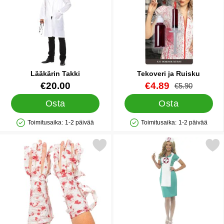
Lääkärin Takki
Tekoveri ja Ruisku
Tuote.nro 24327
Tuote.nro 21511
uusi hinta
€20.00
€4.89
vanha hinta
€5.90
Osta
Osta
Toimitusaika:
1-2 päivää
Toimitusaika:
1-2 päivää
Saatavuus: Varastossa
Saatavuus: Varastossa
Merkitse veriset Siteet Hanskat suosikiksi
Merkitse sairaanhoitaja