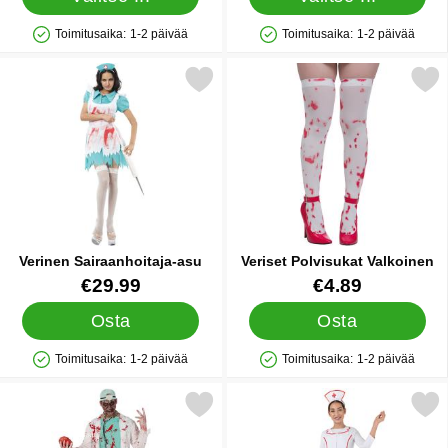
Toimitusaika:
1-2 päivää
Toimitusaika:
1-2 päivää
Saatavuus: Varastossa
Saatavuus: Varastossa
Merkitse verinen Sairaanhoitaja-asu suosikiksi
Merkitse veriset Polvisukat
Verinen Sairaanhoitaja-asu
Veriset Polvisukat Valkoinen
Tuote.nro 6478
Tuote.nro 10546
€29.99
€4.89
Osta
Osta
Toimitusaika:
1-2 päivää
Toimitusaika:
1-2 päivää
Saatavuus: Varastossa
Saatavuus: Varastossa
Merkitse zombi Lääkäri Naamiaisasu suosikiksi
Merkitse sairaanhoitaja Valkoin