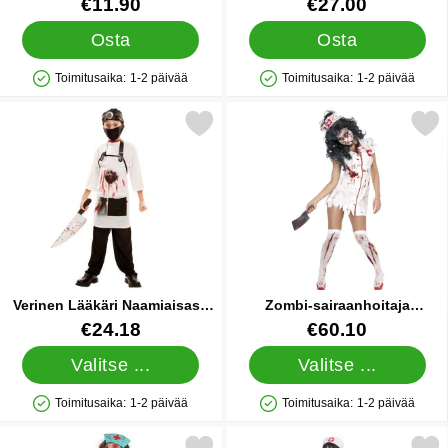
Tuote.nro 11821
Tuote.nro 43288
€11.90
€27.00
Osta
Osta
Toimitusaika:
1-2 päivää
Toimitusaika:
1-2 päivää
Saatavuus: Varastossa
Saatavuus: Varastossa
Merkitse verinen Lääkäri Naamiaisasu Lapset suosikiksi
Merkitse zombi-sairaanhoitaja
Verinen Lääkäri Naamiaisasu
Zombi-sairaanhoitaja
Lapset
Naamiaisasu
Tuote.nro 85882
Tuote.nro 6945
€24.18
€60.10
Valitse ...
Valitse ...
Toimitusaika:
1-2 päivää
Toimitusaika:
1-2 päivää
Saatavuus: Varastossa
Saatavuus: Varastossa