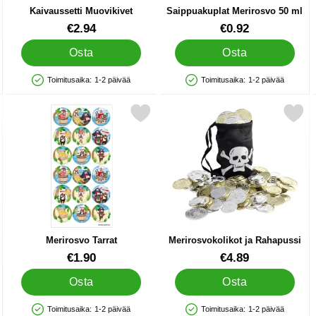
Kaivaussetti Muovikivet
Saippuakuplat Merirosvo 50 ml
Tuote.nro 86948
Tuote.nro 86977
€2.94
€0.92
Osta
Osta
Toimitusaika:
1-2 päivää
Toimitusaika:
1-2 päivää
Saatavuus: Varastossa
Saatavuus: Varastossa
 Lapset suosikiksi
Merkitse merirosvo Tarrat suosikiksi
Merkitse merirosvokolikot ja R
Merirosvo Tarrat
Merirosvokolikot ja Rahapussi
Tuote.nro 40269
Tuote.nro 18865
€1.90
€4.89
Osta
Osta
Toimitusaika:
1-2 päivää
Toimitusaika:
1-2 päivää
Saatavuus: Varastossa
Saatavuus: Varastossa