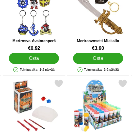
Merirosvo Avaimenperä
Merirosvosetti Miekalla
Tuote.nro 84023
Tuote.nro 24310
€0.92
€3.90
Osta
Osta
Toimitusaika:
1-2 päivää
Toimitusaika:
1-2 päivää
Saatavuus: Varastossa
Saatavuus: Varastossa
rirosvot suosikiksi
Merkitse kaivaussetti Muovikivet suosikiksi
Merkitse saippuakuplat Meriro