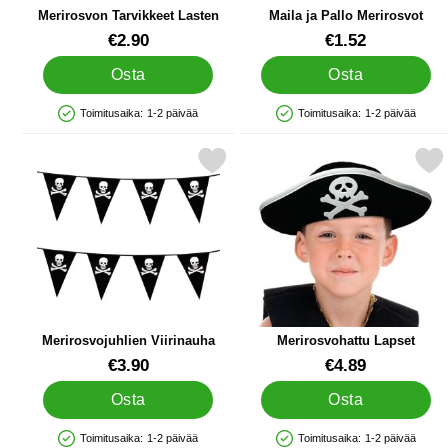
Merirosvon Tarvikkeet Lasten
Maila ja Pallo Merirosvot
Tuote.nro 24311
Tuote.nro 85123
€2.90
€1.52
Osta
Osta
Toimitusaika:
1-2 päivää
Toimitusaika:
1-2 päivää
Saatavuus: Varastossa
Saatavuus: Varastossa
Merkitse merirosvojuhlien Viirinauha suosikiksi
Merkitse merirosvohattu
Merirosvojuhlien Viirinauha
Merirosvohattu Lapset
Tuote.nro 15925
Tuote.nro 22950
€3.90
€4.89
Osta
Osta
Toimitusaika:
1-2 päivää
Toimitusaika:
1-2 päivää
Saatavuus: Varastossa
Saatavuus: Varastossa