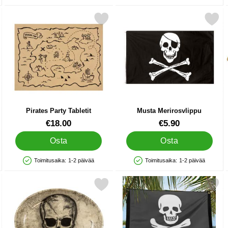
arja Lasten suosikiksi
Merkitse pirates Party Tabletit suosikiksi
Merkitse musta Merirosvl
Pirates Party Tabletit
Musta Merirosvlippu
Tuote.nro 33109
Tuote.nro 24319
€18.00
€5.90
Osta
Osta
Toimitusaika:
1-2 päivää
Toimitusaika:
1-2 päivää
Saatavuus: Varastossa
Saatavuus: Varastossa
imukit suosikiksi
Merkitse tarjoilukulho Pääkallo suosikiksi
Merkitse merirosvolipp