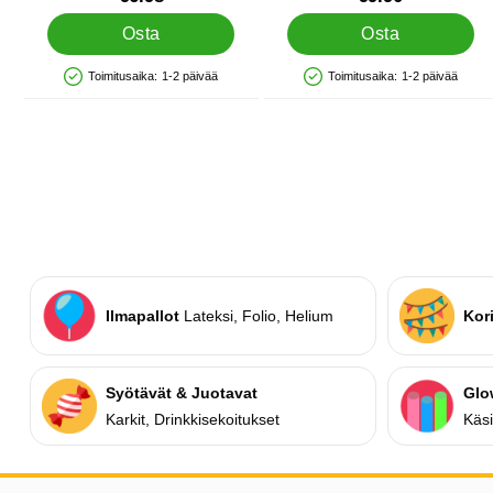
Osta
Osta
Toimitusaika:
1-2 päivää
Toimitusaika:
1-2 päivää
Saatavuus: Varastossa
Saatavuus: Varastossa
Ilmapallot
Lateksi, Folio, Helium
Kor
Syötävät & Juotavat
Glo
Karkit, Drinkkisekoitukset
Käsi