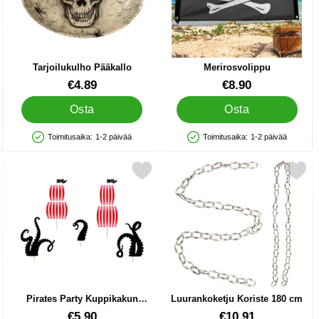
Tarjoilukulho Pääkallo
Merirosvolippu
Tuote.nro 88763
Tuote.nro 15926
€4.89
€8.90
Osta
Osta
Toimitusaika:
1-2 päivää
Toimitusaika:
1-2 päivää
Saatavuus: Varastossa
Saatavuus: Varastossa
usarja suosikiksi
Merkitse pirates Party Kuppikakun Koriste suosikiksi
Merkitse luurankoketju Korist
Pirates Party Kuppikakun
Luurankoketju Koriste 180 cm
Koriste
Tuote.nro 33092
Tuote.nro 89233
€5.90
€10.91