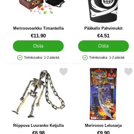
Merirosvoarkku Timanteilla
Pääkallo Pahvimukit
Tuote.nro 44524
Tuote.nro 36708
€11.90
€4.51
Osta
Osta
Toimitusaika:
1-2 päivää
Toimitusaika:
1-2 päivää
Saatavuus: Varastossa
Saatavuus: Varastossa
Merkitse riippuva Luuranko Ketjulla suosikiksi
Merkitse merirosvo Lel
Riippuva Luuranko Ketjulla
Merirosvo Lelusarja
Tuote.nro 85318
Tuote.nro 32098
€6.98
€9.90