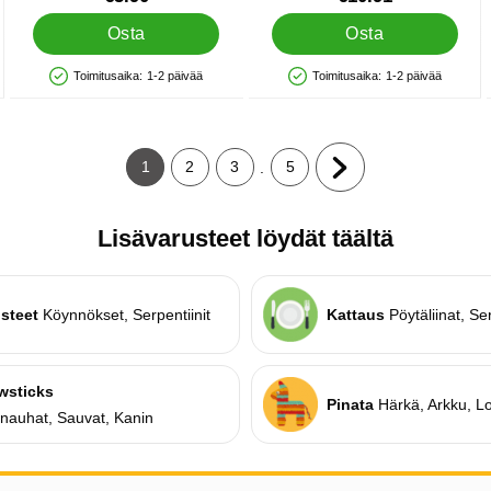
Osta
Osta
Toimitusaika:
1-2 päivää
Toimitusaika:
1-2 päivää
Saatavuus: Varastossa
Saatavuus: Varastossa
1
2
3
5
.
Tämänhetkinen sivu, Sivu
Siirry sivulle
Siirry sivulle
Siirry sivulle
Siirry seuraavalle sivu
Lisävarusteet löydät täältä
isteet
Köynnökset, Serpentiinit
Kattaus
Pöytäliinat, Se
wsticks
Pinata
Härkä, Arkku, L
nauhat, Sauvat, Kanin