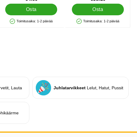
Osta
Osta
Toimitusaika:
1-2 päivää
Toimitusaika:
1-2 päivää
Saatavuus: Varastossa
Saatavuus: Varastossa
lle
rvetit, Lauta
Juhlatarvikkeet
Lelut, Hatut, Pussit
ohikäärme