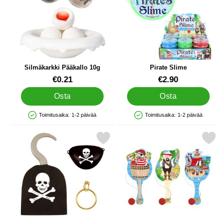
Silmäkarkki Pääkallo 10g
Pirate Slime
Tuote.nro 89914
Tuote.nro 44240
€0.21
€2.90
Osta
Osta
Toimitusaika:
1-2 päivää
Toimitusaika:
1-2 päivää
Saatavuus: Varastossa
Saatavuus: Varastossa
Merkitse merirosvon Tarvikkeet Lasten suosikiksi
Merkitse maila ja Pallo Me