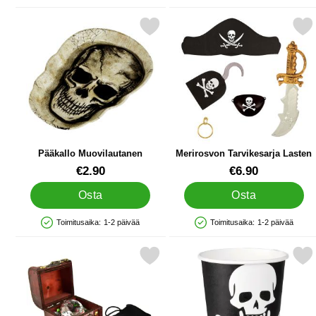
Merkitse pääkallo Muovilautanen suosikiksi
Merkitse merirosvon Tarvikes
Pääkallo Muovilautanen
Merirosvon Tarvikesarja Lasten
Tuote.nro 43896
Tuote.nro 24313
€2.90
€6.90
Osta
Osta
Toimitusaika:
1-2 päivää
Toimitusaika:
1-2 päivää
Saatavuus: Varastossa
Saatavuus: Varastossa
Merkitse merirosvoarkku Timanteilla suosikiksi
Merkitse pääkallo Pahv