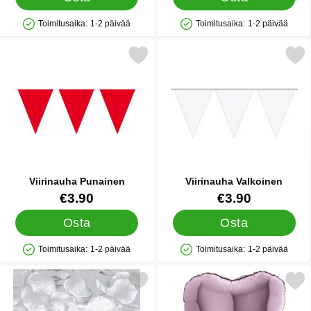
Toimitusaika:
1-2 päivää
Toimitusaika:
1-2 päivää
Saatavuus: Varastossa
Saatavuus: Varastossa
Merkitse viirinauha Punainen suosikiksi
Merkitse viirinauha Val
Viirinauha Punainen
Viirinauha Valkoinen
Tuote.nro 9976
Tuote.nro 9983
€3.90
€3.90
Osta
Osta
Toimitusaika:
1-2 päivää
Toimitusaika:
1-2 päivää
Saatavuus: Varastossa
Saatavuus: Varastossa
rkitse metallic Hopeakonfetti Ruusun Terälehti suosikiksi
Merkitse folioilmapallo Sydän V