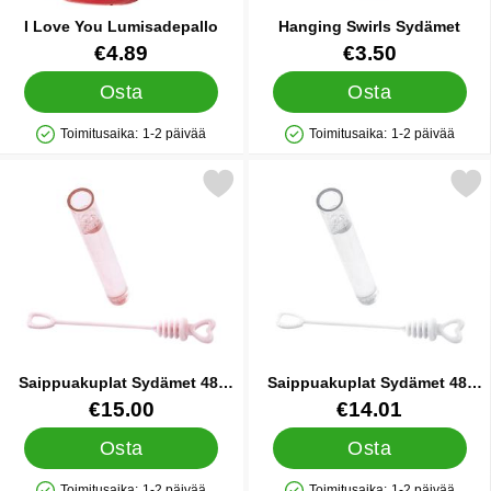
I Love You Lumisadepallo
Hanging Swirls Sydämet
Tuote.nro 25631
Tuote.nro 26031
€4.89
€3.50
Osta
Osta
Toimitusaika:
1-2 päivää
Toimitusaika:
1-2 päivää
Saatavuus: Varastossa
Saatavuus: Varastossa
 saippuakuplat Sydämet 48-pakkaus Vaaleanpunainen suosikik
Merkitse saippuakuplat Sydämet 48-
Saippuakuplat Sydämet 48-
Saippuakuplat Sydämet 48-
pakkaus Vaaleanpunainen
pakkaus Valkoinen
Tuote.nro 28764
Tuote.nro 28765
€15.00
€14.01
Osta
Osta
Toimitusaika:
1-2 päivää
Toimitusaika:
1-2 päivää