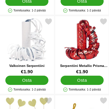
Osta
Osta
Toimitusaika:
1-2 päivää
Toimitusaika:
1-2 päivää
Saatavuus: Varastossa
Saatavuus: Varastossa
Merkitse valkoinen Serpentiini suosikiksi
Merkitse serpentiini Metallic P
Valkoinen Serpentiini
Serpentiini Metallic Prisma
Punainen
Tuote.nro 12511
Tuote.nro 9766
€1.90
€1.90
Osta
Osta
Toimitusaika:
1-2 päivää
Toimitusaika:
1-2 päivää
Saatavuus: Varastossa
Saatavuus: Varastossa
Merkitse cocktailtikut Kultasydämet suosikiksi
Merkitse love Kakunkorist