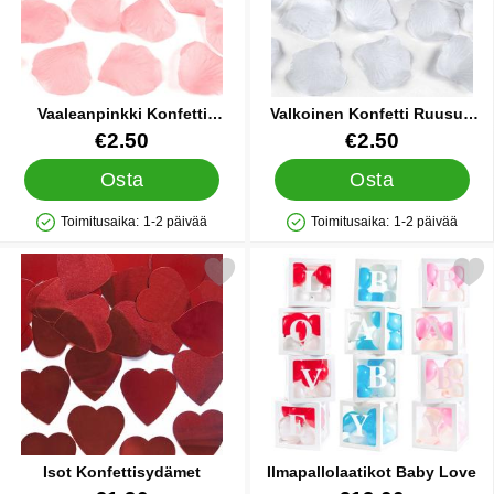
Vaaleanpinkki Konfetti
Valkoinen Konfetti Ruusun
Ruusun Terälehti
Terälehti
Tuote.nro 12385
Tuote.nro 12392
€2.50
€2.50
Osta
Osta
Toimitusaika:
1-2 päivää
Toimitusaika:
1-2 päivää
Saatavuus: Varastossa
Saatavuus: Varastossa
Merkitse isot Konfettisydämet suosikiksi
Merkitse ilmapallolaatikot 
Isot Konfettisydämet
Ilmapallolaatikot Baby Love