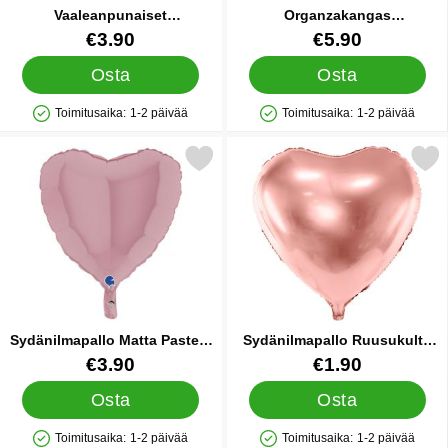
Vaaleanpunaiset
Organzakangas
Sydänilmapalllot Folio 5-
Vaaleanpunainen
Tuote.nro 17858
Tuote.nro 19719
€3.90
€5.90
pakkaus
Osta
Osta
Toimitusaika:
1-2 päivää
Toimitusaika:
1-2 päivää
Saatavuus: Varastossa
Saatavuus: Varastossa
e sydänilmapallo Matta Pastelli Vaaleanpinkki 46 cm suosikiksi
Merkitse sydänilmapallo Ruusu
Sydänilmapallo Matta Pastelli
Sydänilmapallo Ruusukulta
Vaaleanpinkki 46 cm
Folio
Tuote.nro 20913
Tuote.nro 21589
€3.90
€1.90
Osta
Osta
Toimitusaika:
1-2 päivää
Toimitusaika:
1-2 päivää
Saatavuus: Varastossa
Saatavuus: Varastossa