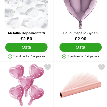
Metallic Hopeakonfetti
Folioilmapallo Sydän
Ruusun Terälehti
Vaaleanvioletti
Tuote.nro 12633
Tuote.nro 14425
€2.50
€2.90
Osta
Osta
Toimitusaika:
1-2 päivää
Toimitusaika:
1-2 päivää
Saatavuus: Varastossa
Saatavuus: Varastossa
e vaaleanpunaiset Sydänilmapalllot Folio 5-pakkaus suosikiksi
Merkitse organzakangas Vaal