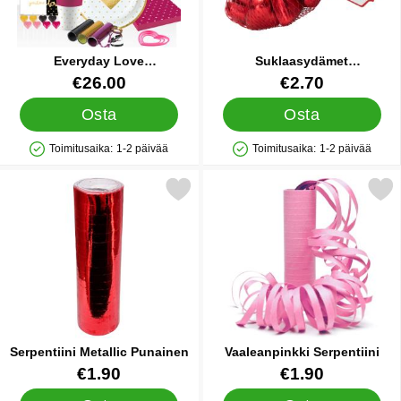
Everyday Love
Suklaasydämet
Synttäripakkaus
Verkkopussissa
Tuote.nro 20786
Tuote.nro 14631
€26.00
€2.70
Osta
Osta
Toimitusaika:
1-2 päivää
Toimitusaika:
1-2 päivää
Saatavuus: Varastossa
Saatavuus: Varastossa
Merkitse serpentiini Metallic Punainen suosikiksi
Merkitse vaaleanpinkki Ser
Serpentiini Metallic Punainen
Vaaleanpinkki Serpentiini
Tuote.nro 9761
Tuote.nro 12509
€1.90
€1.90