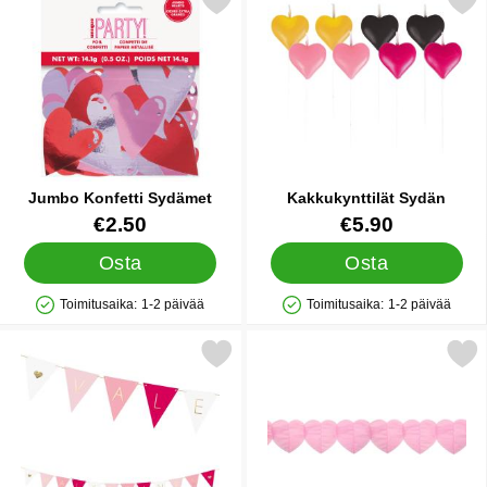
Merkitse jumbo Konfetti Sydämet suosikiksi
Merkitse kakkukynttilät
Jumbo Konfetti Sydämet
Kakkukynttilät Sydän
Tuote.nro 21846
Tuote.nro 26446
€2.50
€5.90
Osta
Osta
Toimitusaika:
1-2 päivää
Toimitusaika:
1-2 päivää
Saatavuus: Varastossa
Saatavuus: Varastossa
Merkitse viirinauha Ystävänpäivä suosikiksi
Merkitse sydänköynnös Hemp