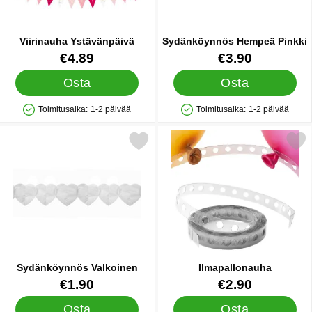
Viirinauha Ystävänpäivä
Sydänköynnös Hempeä Pinkki
Tuote.nro 26023
Tuote.nro 33426
€4.89
€3.90
Osta
Osta
Toimitusaika:
1-2 päivää
Toimitusaika:
1-2 päivää
Saatavuus: Varastossa
Saatavuus: Varastossa
Merkitse sydänköynnös Valkoinen suosikiksi
Merkitse ilmapallona
Sydänköynnös Valkoinen
Ilmapallonauha
Tuote.nro 33424
Tuote.nro 21211
€1.90
€2.90
Osta
Osta