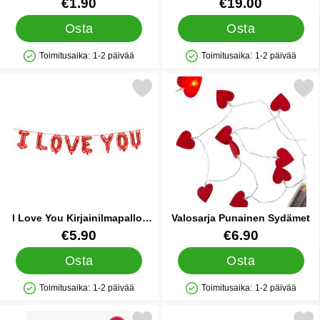
Tuote.nro 12368
Tuote.nro 31372
€1.90
€19.00
Osta
Osta
Toimitusaika:
1-2 päivää
Toimitusaika:
1-2 päivää
Saatavuus: Varastossa
Saatavuus: Varastossa
Merkitse i Love You Kirjainilmapallot Punaiset suosikiksi
Merkitse valosarja Punaine
I Love You Kirjainilmapallot
Valosarja Punainen Sydämet
Punaiset
Tuote.nro 41792
Tuote.nro 19526
€5.90
€6.90
Osta
Osta
Toimitusaika:
1-2 päivää
Toimitusaika:
1-2 päivää
Saatavuus: Varastossa
Saatavuus: Varastossa