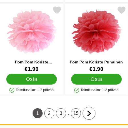
Merkitse pom Pom Koriste Vaaleanpinkki suosikiksi
Merkitse pom Pom Koriste 
Pom Pom Koriste
Pom Pom Koriste Punainen
Vaaleanpinkki
Tuote.nro 26029
Tuote.nro 26030
€1.90
€1.90
Osta
Osta
Toimitusaika:
1-2 päivää
Toimitusaika:
1-2 päivää
Saatavuus: Varastossa
Saatavuus: Varastossa
.
1
2
3
15
Tämänhetkinen sivu, Sivu
Siirry sivulle
Siirry sivulle
Siirry sivulle
Siirry seuraavalle s