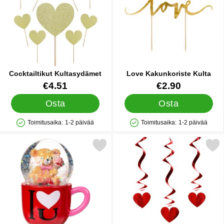
Cocktailtikut Kultasydämet
Love Kakunkoriste Kulta
Tuote.nro 14033
Tuote.nro 26025
€4.51
€2.90
Osta
Osta
Toimitusaika:
1-2 päivää
Toimitusaika:
1-2 päivää
Saatavuus: Varastossa
Saatavuus: Varastossa
Merkitse i Love You Lumisadepallo suosikiksi
Merkitse hanging Swirls 