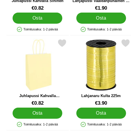
Juhlapussi Kahvalla Sininen
Lahjapussi Vaaleanpunainen 16
x 8 x 22 cm
Tuote.nro 86966
Tuote.nro 91142
€0.82
€1.90
Osta
Osta
Toimitusaika:
1-2 päivää
Toimitusaika:
1-2 päivää
Saatavuus: Varastossa
Saatavuus: Varastossa
Merkitse juhlapussi Kahvalla Pastellioranssi suosikiksi
Merkitse lahjanaru Kult
Juhlapussi Kahvalla
Lahjanaru Kulta 225m
Pastellioranssi
Tuote.nro 86961
Tuote.nro 41405
€0.82
€3.90
Osta
Osta
Toimitusaika:
1-2 päivää
Toimitusaika:
1-2 päivää
Saatavuus: Varastossa
Saatavuus: Varastossa