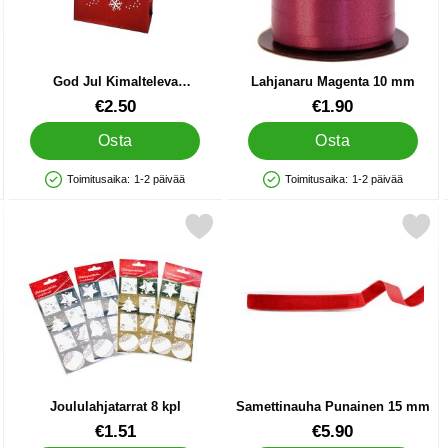
God Jul Kimalteleva
Lahjanaru Magenta 10 mm
Joululahjapussi Pieni
Tuote.nro 24924
Tuote.nro 41255
€2.50
€1.90
Osta
Osta
Toimitusaika:
1-2 päivää
Toimitusaika:
1-2 päivää
Saatavuus: Varastossa
Saatavuus: Varastossa
inauha suosikiksi
Merkitse joululahjatarrat 8 kpl suosikiksi
Merkitse samettinauha Punain
Joululahjatarrat 8 kpl
Samettinauha Punainen 15 mm
Tuote.nro 40417
Tuote.nro 87941
€1.51
€5.90