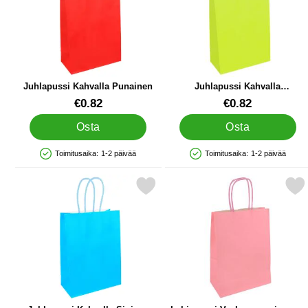
Juhlapussi Kahvalla Punainen
Juhlapussi Kahvalla
Limenvihreä
Tuote.nro 86968
Tuote.nro 86963
€0.82
€0.82
Osta
Osta
Toimitusaika:
1-2 päivää
Toimitusaika:
1-2 päivää
Saatavuus: Varastossa
Saatavuus: Varastossa
Merkitse juhlapussi Kahvalla Sininen suosikiksi
Merkitse lahjapussi Vaaleanpunain