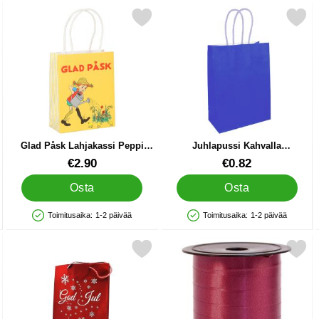
ulta 225m suosikiksi
Merkitse glad Påsk Lahjakassi Peppi 12x6x15 cm suosikiksi
Merkitse juhlapussi Kahvalla Kuninka
Glad Påsk Lahjakassi Peppi
Juhlapussi Kahvalla
12x6x15 cm
Kuninkaallisen Sininen
Tuote.nro 90353
Tuote.nro 86967
€2.90
€0.82
Osta
Osta
Toimitusaika:
1-2 päivää
Toimitusaika:
1-2 päivää
Saatavuus: Varastossa
Saatavuus: Varastossa
hreä 10 mm suosikiksi
Merkitse god Jul Kimalteleva Joululahjapussi Pieni suosikiksi
Merkitse lahjanaru Magenta