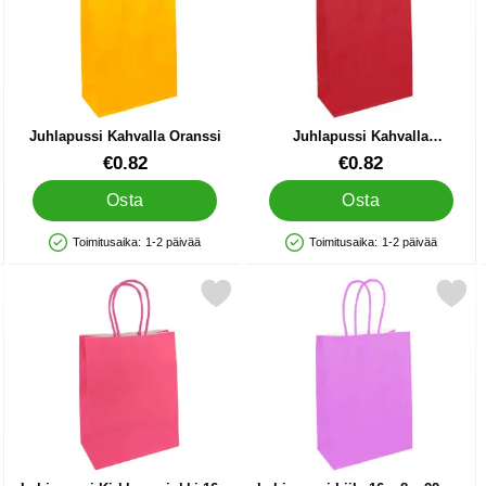
Juhlapussi Kahvalla Oranssi
Juhlapussi Kahvalla
Tummanpunainen
Tuote.nro 86969
Tuote.nro 86959
€0.82
€0.82
Osta
Osta
Toimitusaika:
1-2 päivää
Toimitusaika:
1-2 päivää
Saatavuus: Varastossa
Saatavuus: Varastossa
en 16 x 8 x 22 cm suosikiksi
Merkitse lahjapussi Kirkkaanpinkki 16 x 8 x 22 cm suosikiksi
Merkitse lahjapussi Liila 16 x 