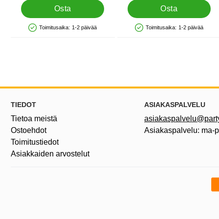
Osta
Osta
Toimitusaika:
1-2 päivää
Toimitusaika:
1-2 päivää
Saatavuus: Varastossa
Saatavuus: Varastossa
Alatunnisteen sisältö Sekalaista tietoa ja l
TIEDOT
ASIAKASPALVELU
Tietoa meistä
asiakaspalvelu@partyh
Ostoehdot
Asiakaspalvelu: ma-
Toimitustiedot
Asiakkaiden arvostelut