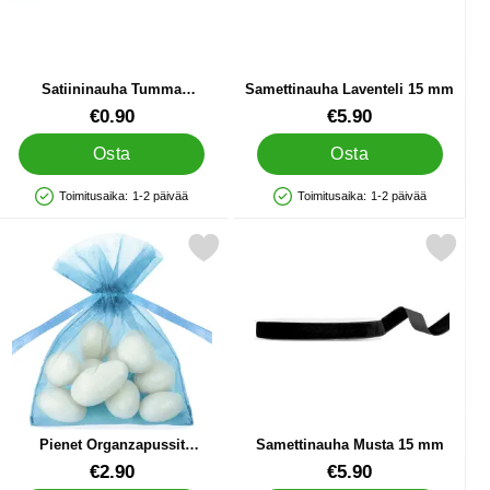
Satiininauha Tumma
Samettinauha Laventeli 15 mm
Vanharoosa 6 mm
Tuote.nro 87836
Tuote.nro 87940
€0.90
€5.90
Osta
Osta
Toimitusaika:
1-2 päivää
Toimitusaika:
1-2 päivää
Saatavuus: Varastossa
Saatavuus: Varastossa
en 15 mm suosikiksi
Merkitse pienet Organzapussit Vaaleansininen suosikiksi
Merkitse samettinauha Musta 1
Pienet Organzapussit
Samettinauha Musta 15 mm
Vaaleansininen
Tuote.nro 12775
Tuote.nro 87943
€2.90
€5.90