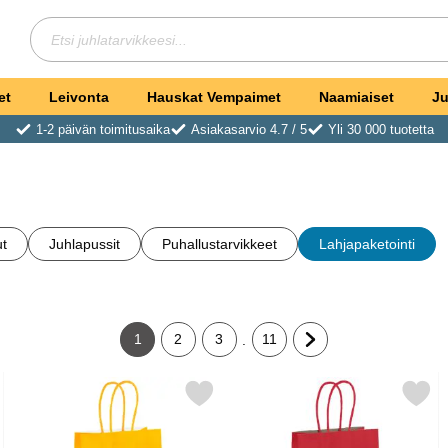
Hae
Etsi juhlatarvikkeesi
et
Leivonta
Hauskat Vempaimet
Naamiaiset
Ju
1-2 päivän toimitusaika
Asiakasarvio 4.7 / 5
Yli 30 000 tuotetta
ut
Juhlapussit
Puhallustarvikkeet
Lahjapaketointi
1
2
3
11
.
Tämänhetkinen sivu, Sivu
Siirry sivulle
Siirry sivulle
Siirry sivulle
Siirry seuraavalle sivu
 Limenvihreä suosikiksi
Merkitse juhlapussi Kahvalla Oranssi suosikiksi
Merkitse juhlapussi Kahvalla Tum