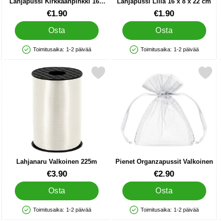
Lahjapussi Kirkkaanpinkki 16 x
Lahjapussi Liila 16 x 8 x 22 cm
8 x 22 cm
Tuote.nro 91143
Tuote.nro 91141
€1.90
€1.90
Osta
Osta
Toimitusaika:
1-2 päivää
Toimitusaika:
1-2 päivää
Saatavuus: Varastossa
Saatavuus: Varastossa
a 225m suosikiksi
Merkitse lahjanaru Valkoinen 225m suosikiksi
Merkitse pienet Organzapussit 
Lahjanaru Valkoinen 225m
Pienet Organzapussit Valkoinen
Tuote.nro 41404
Tuote.nro 24654
€3.90
€2.90
Osta
Osta
Toimitusaika:
1-2 päivää
Toimitusaika:
1-2 päivää
Saatavuus: Varastossa
Saatavuus: Varastossa