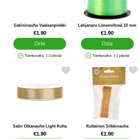
Satiininauha Vaaleanpinkki
Lahjanaru Limenvihreä 10 mm
Tuote.nro 19703
Tuote.nro 41254
€1.90
€1.90
Osta
Osta
Toimitusaika:
1-2 päivää
Toimitusaika:
1-2 päivää
Saatavuus: Varastossa
Saatavuus: Varastossa
Merkitse satin Olkanauha Light Kulta suosikiksi
Merkitse kultainen Silkk
Satin Olkanauha Light Kulta
Kultainen Silkkinauha
Tuote.nro 19696
Tuote.nro 34678
€1.90
€1.90