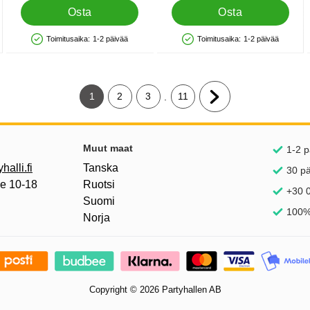
Osta
Osta
Toimitusaika:
1-2 päivää
Toimitusaika:
1-2 päivää
Saatavuus: Varastossa
Saatavuus: Varastossa
1
2
3
11
.
Tämänhetkinen sivu, Sivu
Siirry sivulle
Siirry sivulle
Siirry sivulle
Siirry seuraavalle sivu
inkkejä
Muut maat
1-2 p
alli.fi
Tanska
30 p
pe 10-18
Ruotsi
+30 0
Suomi
100%
Norja
Copyright © 2026 Partyhallen AB