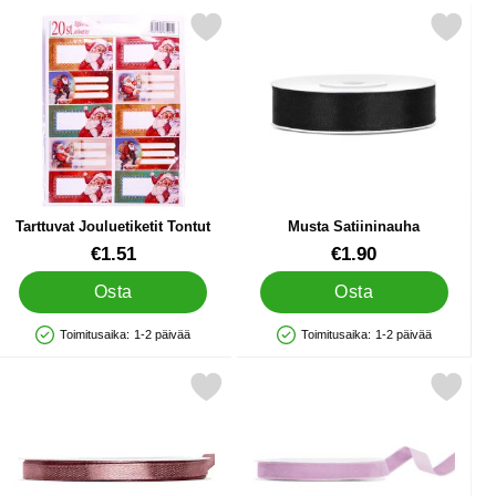
allisen Sininen suosikiksi
Merkitse tarttuvat Jouluetiketit Tontut suosikiksi
Merkitse musta Satiininauh
Tarttuvat Jouluetiketit Tontut
Musta Satiininauha
Tuote.nro 40607
Tuote.nro 19693
€1.51
€1.90
Osta
Osta
Toimitusaika:
1-2 päivää
Toimitusaika:
1-2 päivää
Saatavuus: Varastossa
Saatavuus: Varastossa
 10 mm suosikiksi
Merkitse satiininauha Tumma Vanharoosa 6 mm suosikiksi
Merkitse samettinauha Laventeli