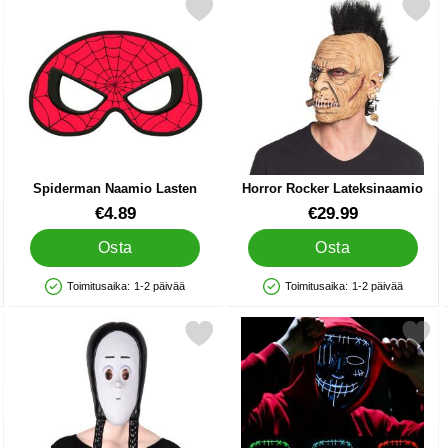
 ark Archangel suosikiksi
Merkitse spiderman Naamio Lasten suosikiksi
Merkitse horror Rocker Latek
Spiderman Naamio Lasten
Horror Rocker Lateksinaamio
Tuote.nro 41982
Tuote.nro 24114
€4.89
€29.99
Osta
Osta
Toimitusaika:
1-2 päivää
Toimitusaika:
1-2 päivää
Saatavuus: Varastossa
Saatavuus: Varastossa
 Psycho suosikiksi
Merkitse wednesday Naamio Addamsin Perhe suosikiksi
Merkitse led-naamio Purge 2 K