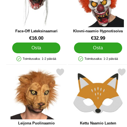
Face-Off Lateksinaamari
Klovni-naamio Hypnotisoiva
Tuote.nro 11632
Tuote.nro 13474
€16.00
€32.99
Osta
Osta
Toimitusaika:
1-2 päivää
Toimitusaika:
1-2 päivää
Saatavuus: Varastossa
Saatavuus: Varastossa
Merkitse leijona Puolinaamio suosikiksi
Merkitse kettu Naamio 
Leijona Puolinaamio
Kettu Naamio Lasten