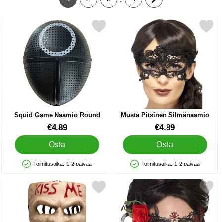
Tämänhetkinen sivu, Sivu
Siirry sivulle
Siirry sivulle
Siirry sivulle
Siirry seuraavalle sivu
Naamio suosikiksi
Merkitse squid Game Naamio Round suosikiksi
Merkitse musta Pitsinen Silm
Squid Game Naamio Round
Musta Pitsinen Silmänaamio
Tuote.nro 31562
Tuote.nro 16148
€4.89
€4.89
Osta
Osta
Toimitusaika:
1-2 päivää
Toimitusaika:
1-2 päivää
Saatavuus: Varastossa
Saatavuus: Varastossa
notisoiva suosikiksi
Merkitse halloween-naamio Kiss Me suosikiksi
Merkitse kimalteleva Teatterinaamio 