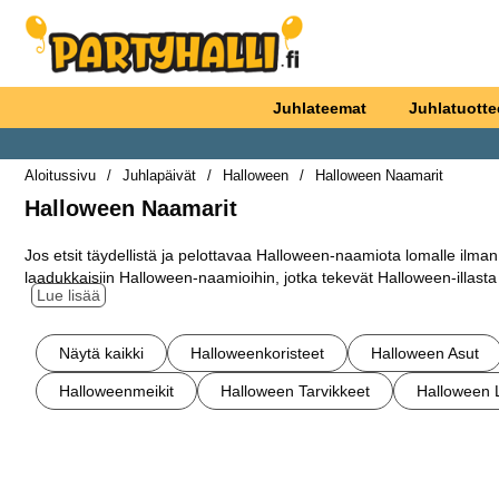
Ostoskori laajennettu Partyhallen AB
Juhlateemat
Juhlatuotte
Aloitussivu
Juhlapäivät
Halloween
Halloween Naamarit
Halloween Naamarit
Siirry
Jos etsit täydellistä ja pelottavaa Halloween-naamiota lomalle ilman 
tuotteisiin
laadukkaisiin Halloween-naamioihin, jotka tekevät Halloween-illasta 
Lue lisää
Meiltä löydät erilaisia ​​Halloween-naamioita sekä klassisista Hall
alakategoriat
Pysyäksemme askeleen edellä kilpailijoita olemme Partyhallin labor
Näytä kaikki
Halloweenkoristeet
Halloween Asut
Halloween
Halloween-naamioita.
Halloweenmeikit
Halloween Tarvikkeet
Halloween 
Täällä Halloween Masks -kategoriassamme on yksinkertaisesti paljo
Halloween-hyllyt erilaisilla uusilla ja uniikkeilla Halloween-naamio
Suodata/lajittele