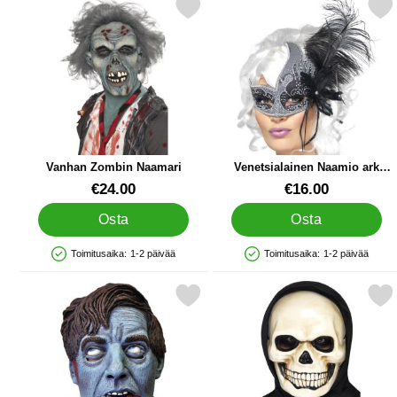
Merkitse vanhan Zombin Naamari suosikiksi
Merkitse venetsialainen Naamio
Vanhan Zombin Naamari
Venetsialainen Naamio ark
Archangel
Tuote.nro 1069
Tuote.nro 11817
€24.00
€16.00
Osta
Osta
Toimitusaika:
1-2 päivää
Toimitusaika:
1-2 päivää
Saatavuus: Varastossa
Saatavuus: Varastossa
Merkitse dawn of the Dead Flyboy Naamio suosikiksi
Merkitse pääkallonaamari