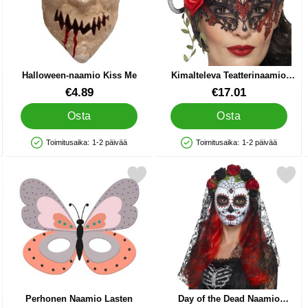
Halloween-naamio Kiss Me
Kimalteleva Teatterinaamio
Punainen & Musta
Tuote.nro 24358
Tuote.nro 16123
€4.89
€17.01
Osta
Osta
Toimitusaika:
1-2 päivää
Toimitusaika:
1-2 päivää
Saatavuus: Varastossa
Saatavuus: Varastossa
Lasten suosikiksi
Merkitse perhonen Naamio Lasten suosikiksi
Merkitse day of the Dead Naamio Mus
Perhonen Naamio Lasten
Day of the Dead Naamio