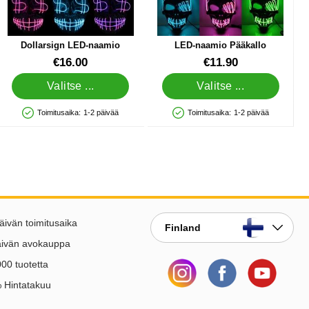
Dollarsign LED-naamio
LED-naamio Pääkallo
Tuote.nro 24683
Tuote.nro 24700
€16.00
€11.90
Valitse ...
Valitse ...
Toimitusaika:
1-2 päivää
Toimitusaika:
1-2 päivää
Saatavuus: Varastossa
Saatavuus: Varastossa
lle
äivän toimitusaika
Finland
äivän avokauppa
00 tuotetta
 Hintatakuu