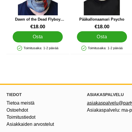
Dawn of the Dead Flyboy
Pääkallonaamari Psycho
Naamio
Tuote.nro 9437
Tuote.nro 1061
€18.00
€18.00
Osta
Osta
Toimitusaika:
1-2 päivää
Toimitusaika:
1-2 päivää
Saatavuus: Varastossa
Saatavuus: Varastossa
Alatunnisteen sisältö Sekalaista tietoa ja l
TIEDOT
ASIAKASPALVELU
Tietoa meistä
asiakaspalvelu@partyh
Ostoehdot
Asiakaspalvelu: ma-
Toimitustiedot
Asiakkaiden arvostelut