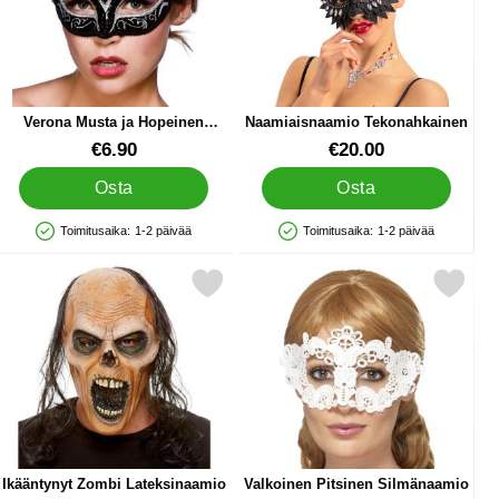
Verona Musta ja Hopeinen
Naamiaisnaamio Tekonahkainen
Silmänaamio
Tuote.nro 17083
Tuote.nro 31355
€6.90
€20.00
Osta
Osta
Toimitusaika:
1-2 päivää
Toimitusaika:
1-2 päivää
Saatavuus: Varastossa
Saatavuus: Varastossa
talla Hunnulla suosikiksi
Merkitse ikääntynyt Zombi Lateksinaamio suosikiksi
Merkitse valkoinen Pitsinen Silm
Ikääntynyt Zombi Lateksinaamio
Valkoinen Pitsinen Silmänaamio