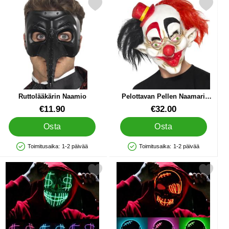
sinaamio suosikiksi
Merkitse ruttolääkärin Naamio suosikiksi
Merkitse pelottavan Pellen Naamari Tireh
Ruttolääkärin Naamio
Pelottavan Pellen Naamari
Tirehtöörin Hatulla
Tuote.nro 11821
Tuote.nro 13475
€11.90
€32.00
Osta
Osta
Toimitusaika:
1-2 päivää
Toimitusaika:
1-2 päivää
Saatavuus: Varastossa
Saatavuus: Varastossa
eltainen suosikiksi
Merkitse dollarsign LED-naamio suosikiksi
Merkitse lED-naamio Pääkal