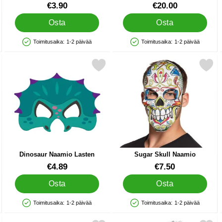
Mustalla Hunnulla
Tuote.nro 41980
Tuote.nro 13392
€3.90
€20.00
Osta
Osta
Toimitusaika:
1-2 päivää
Toimitusaika:
1-2 päivää
Saatavuus: Varastossa
Saatavuus: Varastossa
änaamio suosikiksi
Merkitse dinosaur Naamio Lasten suosikiksi
Merkitse sugar Skull Naa
Dinosaur Naamio Lasten
Sugar Skull Naamio
Tuote.nro 41981
Tuote.nro 24126
€4.89
€7.50
Osta
Osta
Toimitusaika:
1-2 päivää
Toimitusaika:
1-2 päivää
Saatavuus: Varastossa
Saatavuus: Varastossa