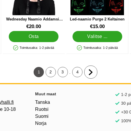
Wednesday Naamio Addamsin
Led-naamio Purge 2 Keltainen
Perhe
Tuote.nro 30595
Tuote.nro 24676
€20.00
€15.00
Osta
Valitse ...
Toimitusaika:
1-2 päivää
Toimitusaika:
1-2 päivää
Saatavuus: Varastossa
Saatavuus: Varastossa
1
2
3
4
.
Tämänhetkinen sivu, Sivu
Siirry sivulle
Siirry sivulle
Siirry sivulle
Siirry seuraavalle sivu
inkkejä
Muut maat
1-2 p
alli.fi
Tanska
30 p
pe 10-18
Ruotsi
+30 0
Suomi
100%
Norja