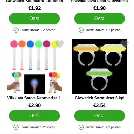
Glowstick Kaulakoru Luuranko
Itsevalaisevat Lasit Glowsticks
Tuote.nro 44762
Tuote.nro 42176
€1.92
€1.90
Osta
Osta
Toimitusaika:
1-2 päivää
Toimitusaika:
1-2 päivää
Saatavuus: Varastossa
Saatavuus: Varastossa
ppis suosikiksi
kitse vilkkuva Sauva Neonvärisellä Piikkipallolla 23 cm suosikiksi
Merkitse glowstick Sormukset
Vilkkuva Sauva Neonvärisellä
Glowstick Sormukset 6 kpl
Piikkipallolla 23 cm
Tuote.nro 91686
Tuote.nro 44760
€2.90
€2.54
Osta
Osta
Toimitusaika:
1-2 päivää
Toimitusaika:
1-2 päivää
Saatavuus: Varastossa
Saatavuus: Varastossa