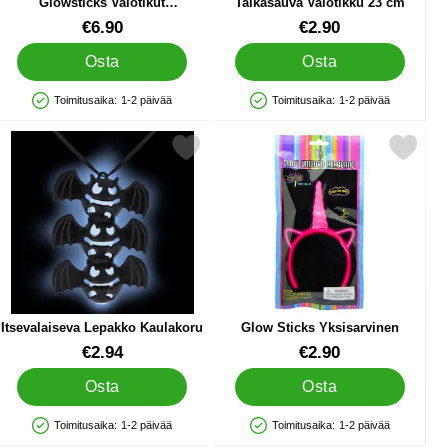
Glowsticks Valotikut
Taikasauva Valotikku 23 cm
Värisekoitus 10 kpl
Tuote.nro 89074
Tuote.nro 91632
€6.90
€2.90
Osta
Osta
Toimitusaika:
1-2 päivää
Toimitusaika:
1-2 päivää
Saatavuus: Varastossa
Saatavuus: Varastossa
 6 kpl suosikiksi
Merkitse itsevalaiseva Lepakko Kaulakoru suosikiksi
Merkitse glow Sticks Yksisarv
Itsevalaiseva Lepakko Kaulakoru
Glow Sticks Yksisarvinen
Tuote.nro 85091
Tuote.nro 25524
€2.94
€2.90
Osta
Osta
Toimitusaika:
1-2 päivää
Toimitusaika:
1-2 päivää
Saatavuus: Varastossa
Saatavuus: Varastossa