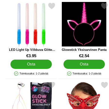
Merkitse lED Light Up Vilkkuva Glitter Sauva suosikiksi
Merkitse glowstick Yksisarv
LED Light Up Vilkkuva Glitter
Glowstick Yksisarvinen Panta
Sauva
Tuote.nro 84785
Tuote.nro 44759
€3.95
€2.54
Osta
Osta
Toimitusaika:
1-2 päivää
Toimitusaika:
1-2 päivää
Saatavuus: Varastossa
Saatavuus: Varastossa
Merkitse glow Stick Dancing Pack suosikiksi
Merkitse glow Mask Perhonen La