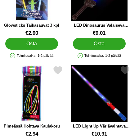
Glowsticks Taikasauvat 3 kpl
LED Dinosaurus Valaiseva
Miekka
Tuote.nro 89072
Tuote.nro 44671
€2.90
€9.01
Osta
Osta
Toimitusaika:
1-2 päivää
Toimitusaika:
1-2 päivää
Saatavuus: Varastossa
Saatavuus: Varastossa
 4 kpl suosikiksi
Merkitse pimeässä Hohtava Kaulakoru suosikiksi
Merkitse lED Light Up Väriävaihtava L
Pimeässä Hohtava Kaulakoru
LED Light Up Väriävaihtava
Leikkimiekka
Tuote.nro 83809
Tuote.nro 43270
€2.94
€10.91