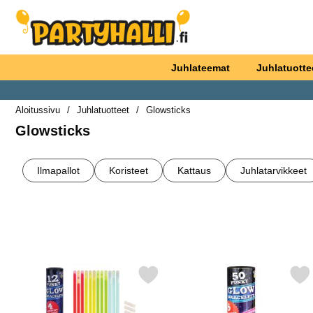
Ostoskori laajennettu Partyhallen AB
Juhlateemat
Juhlatuotte
Aloitussivu
Juhlatuotteet
Glowsticks
Glowsticks
alakategoriat
Siirry
tuotteisiin
Ilmapallot
Koristeet
Kattaus
Juhlatarvikkeet
Suodata/lajittele
tuotelista
Merkitse glowstick-rannekorut 12-pakkaus suosikiksi
Merkitse glowsticks Rannek