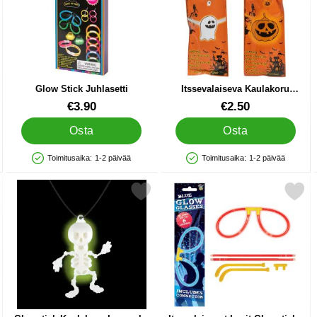
Glow Stick Juhlasetti
Itssevalaiseva Kaulakoru
Halloween
Tuote.nro 20366
Tuote.nro 30466
€3.90
€2.50
Osta
Osta
Toimitusaika:
1-2 päivää
Toimitusaika:
1-2 päivää
Saatavuus: Varastossa
Saatavuus: Varastossa
valla suosikiksi
Merkitse glowstick Kaulakoru Luuranko suosikiksi
Merkitse itsevalaisevat Lasit G