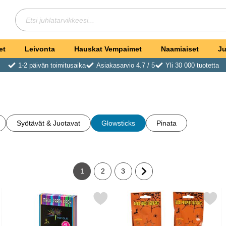
Hae
Etsi juhlatarvikkeesi
et
Leivonta
Hauskat Vempaimet
Naamiaiset
Ju
1-2 päivän toimitusaika
Asiakasarvio 4.7 / 5
Yli 30 000 tuotetta
Syötävät & Juotavat
Glowsticks
Pinata
1
2
3
Tämänhetkinen sivu, Sivu
Siirry sivulle
Siirry sivulle
Siirry seuraavalle sivulle
oru 50 kpl suosikiksi
Merkitse glow Stick Juhlasetti suosikiksi
Merkitse itssevalaiseva Kaulakor