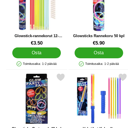
Glowstick-rannekorut 12-
Glowsticks Rannekoru 50 kpl
pakkaus
Tuote.nro 16832
Tuote.nro 90510
€3.50
€5.90
Osta
Osta
Toimitusaika:
1-2 päivää
Toimitusaika:
1-2 päivää
Saatavuus: Varastossa
Saatavuus: Varastossa
Merkitse glowsticks Partypack 42 kpl suosikiksi
Merkitse valotikut Kah