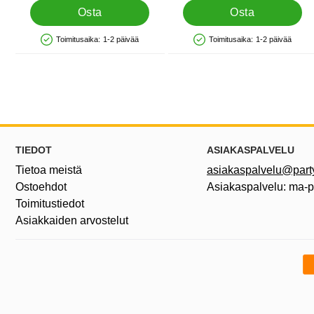
Osta
Osta
Toimitusaika:
1-2 päivää
Toimitusaika:
1-2 päivää
Saatavuus: Varastossa
Saatavuus: Varastossa
Alatunnisteen sisältö Sekalaista tietoa ja l
TIEDOT
ASIAKASPALVELU
Tietoa meistä
asiakaspalvelu@partyh
Ostoehdot
Asiakaspalvelu: ma-
Toimitustiedot
Asiakkaiden arvostelut