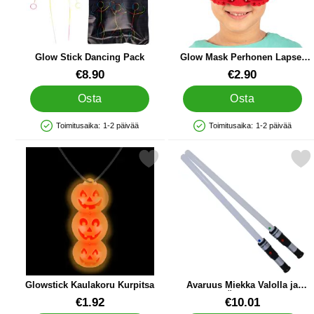
Glow Stick Dancing Pack
Glow Mask Perhonen Lapset
Punainen
Tuote.nro 40938
Tuote.nro 40032
€8.90
€2.90
Osta
Osta
Toimitusaika:
1-2 päivää
Toimitusaika:
1-2 päivää
Saatavuus: Varastossa
Saatavuus: Varastossa
Merkitse glowstick Kaulakoru Kurpitsa suosikiksi
Merkitse avaruus Miekka Valoll
Glowstick Kaulakoru Kurpitsa
Avaruus Miekka Valolla ja
Äänellä
Tuote.nro 44763
Tuote.nro 84922
€1.92
€10.01