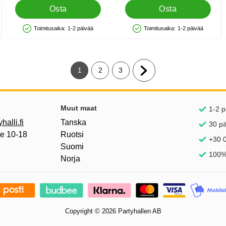
Osta
Osta
Toimitusaika:
1-2 päivää
Toimitusaika:
1-2 päivää
Saatavuus: Varastossa
Saatavuus: Varastossa
1
2
3
Tämänhetkinen sivu, Sivu
Siirry sivulle
Siirry sivulle
Siirry seuraavalle sivulle
inkkejä
Muut maat
1-2 p
alli.fi
Tanska
30 p
pe 10-18
Ruotsi
+30 0
Suomi
100%
Norja
Copyright © 2026 Partyhallen AB