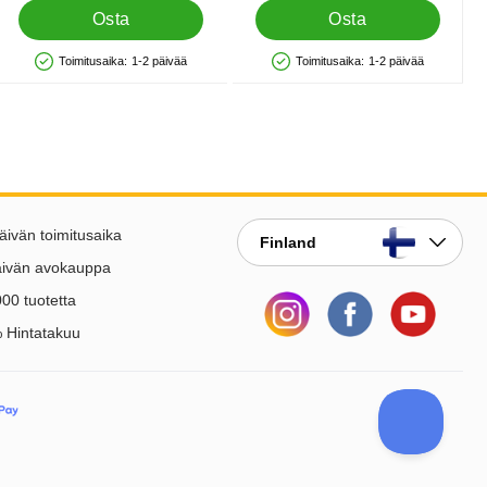
Osta
Osta
Toimitusaika:
1-2 päivää
Toimitusaika:
1-2 päivää
Saatavuus: Varastossa
Saatavuus: Varastossa
äivän toimitusaika
Finland
äivän avokauppa
00 tuotetta
 Hintatakuu