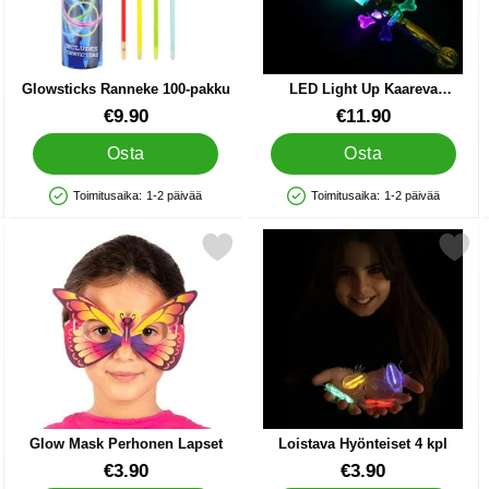
Glowsticks Ranneke 100-pakku
LED Light Up Kaareva
Merirosvomiekka
Tuote.nro 38634
Tuote.nro 43268
€9.90
€11.90
Osta
Osta
Toimitusaika:
1-2 päivää
Toimitusaika:
1-2 päivää
Saatavuus: Varastossa
Saatavuus: Varastossa
a ja Äänellä suosikiksi
Merkitse glow Mask Perhonen Lapset suosikiksi
Merkitse loistava Hyönteiset
Glow Mask Perhonen Lapset
Loistava Hyönteiset 4 kpl
Tuote.nro 40030
Tuote.nro 43639
€3.90
€3.90