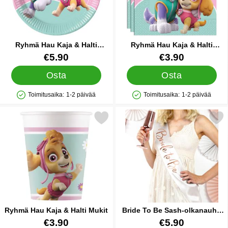
Ryhmä Hau Kaja & Halti
Ryhmä Hau Kaja & Halti
Pahvilautaset
Lautasliinat
Tuote.nro 20594
Tuote.nro 20597
€5.90
€3.90
Osta
Osta
Toimitusaika:
1-2 päivää
Toimitusaika:
1-2 päivää
Saatavuus: Varastossa
Saatavuus: Varastossa
Merkitse ryhmä Hau Kaja & Halti Mukit suosikiksi
Merkitse bride To Be Sash-olkan
Ryhmä Hau Kaja & Halti Mukit
Bride To Be Sash-olkanauha
Ruusukulta
Tuote.nro 20643
Tuote.nro 21581
€3.90
€5.90