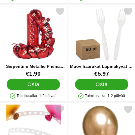
Saatavuus: Varastossa
Saatavuus: Varastossa
Merkitse serpentiini Metallic Prisma Punainen suosikiksi
Merkitse muovihaarukat Läpinä
Serpentiini Metallic Prisma
Muovihaarukat Läpinäkyvät 50
Punainen
kpl
Tuote.nro 9766
Tuote.nro 12882
€1.90
€5.97
Osta
Osta
Toimitusaika:
1-2 päivää
Toimitusaika:
1-2 päivää
Saatavuus: Varastossa
Saatavuus: Varastossa
Merkitse ilmapallonauha suosikiksi
Merkitse ilmapallot Chrome M