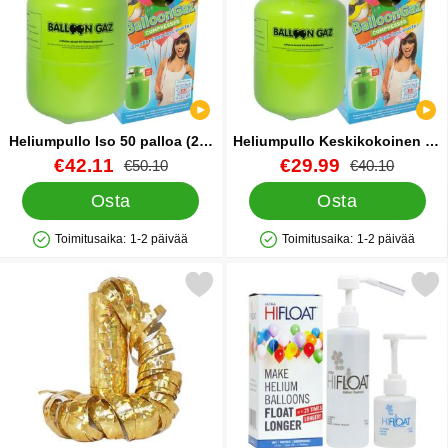
jotakin, tästä huikeasta, kasvavasta juhltarvikevalikoimasta.
Heliumpullo Iso 50 palloa (20-
Heliumpullo Keskikokoinen 30
25 cm)
palloa (20-25 cm)
Tuote.nro 13480
uusi hinta
Tuote.nro 13479
uusi hinta
€42.11
€29.99
vanha hinta
vanha hinta
€50.10
€40.10
Osta
Osta
Toimitusaika:
1-2 päivää
Toimitusaika:
1-2 päivää
Saatavuus: Varastossa
Saatavuus: Varastossa
Merkitse serpentiini Metallic Prisma Kulta suosikiksi
Merkitse ultra Hi-Float Kestokäsittely