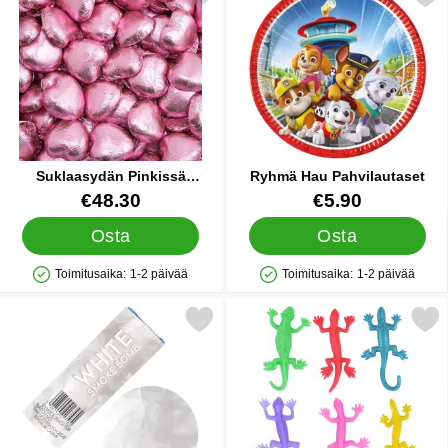
Suklaasydän Pinkissä
Ryhmä Hau Pahvilautaset
Foliossa 1kg
Tuote.nro 42075
Tuote.nro 43186
€48.30
€5.90
Osta
Osta
Toimitusaika:
1-2 päivää
Toimitusaika:
1-2 päivää
Saatavuus: Varastossa
Saatavuus: Varastossa
Merkitse savupommi Valkoinen 11,5 cm 5 kpl suosikiksi
Merkitse venyvä Lisko Lel