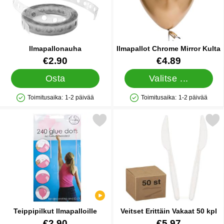
Ilmapallonauha
Ilmapallot Chrome Mirror Kulta
Tuote.nro 21211
Tuote.nro 17888
€2.90
€4.89
Osta
Valitse ...
Toimitusaika:
1-2 päivää
Toimitusaika:
1-2 päivää
Saatavuus: Varastossa
Saatavuus: Varastossa
Merkitse teippipilkut Ilmapalloille suosikiksi
Merkitse veitset Erittäin Va
Teippipilkut Ilmapalloille
Veitset Erittäin Vakaat 50 kpl
Tuote.nro 22428
Tuote.nro 32152
€2.90
€5.97