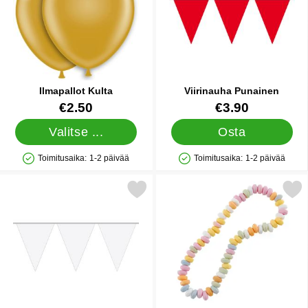
Ilmapallot Kulta
Viirinauha Punainen
Tuote.nro 5024
Tuote.nro 9976
€2.50
€3.90
Valitse ...
Osta
Toimitusaika:
1-2 päivää
Toimitusaika:
1-2 päivää
Saatavuus: Varastossa
Saatavuus: Varastossa
Merkitse viirinauha Valkoinen suosikiksi
Merkitse karkkikaulan