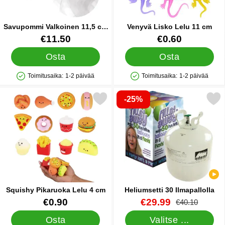
Savupommi Valkoinen 11,5 cm
Venyvä Lisko Lelu 11 cm
5 kpl
Tuote.nro 91418
Tuote.nro 91551
€11.50
€0.60
Osta
Osta
Toimitusaika:
1-2 päivää
Toimitusaika:
1-2 päivää
Saatavuus: Varastossa
Saatavuus: Varastossa
-25%
Merkitse squishy Pikaruoka Lelu 4 cm suosikiksi
Merkitse heliumsetti 30 Ilm
Squishy Pikaruoka Lelu 4 cm
Heliumsetti 30 Ilmapallolla
Tuote.nro 91748
Tuote.nro 1386
uusi hinta
€0.90
€29.99
vanha hinta
€40.10
Osta
Valitse ...