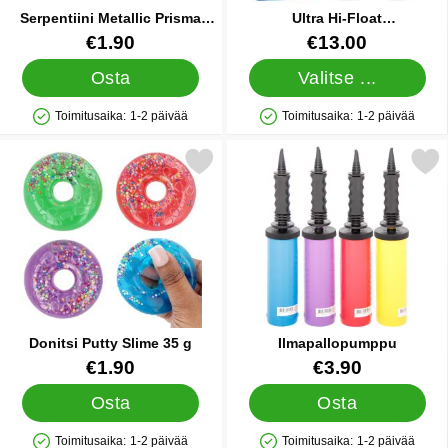
Serpentiini Metallic Prisma
Ultra Hi-Float
Kulta
Kestokäsittelyaine
Tuote.nro 9764
Tuote.nro 13476
€1.90
€13.00
Heliumpalloille
Osta
Valitse ...
Toimitusaika:
1-2 päivää
Toimitusaika:
1-2 päivää
Saatavuus: Varastossa
Saatavuus: Varastossa
Merkitse donitsi Putty Slime 35 g suosikiksi
Merkitse ilmapallopu
Donitsi Putty Slime 35 g
Ilmapallopumppu
Tuote.nro 91674
Tuote.nro 9838
€1.90
€3.90
Osta
Osta
Toimitusaika:
1-2 päivää
Toimitusaika:
1-2 päivää