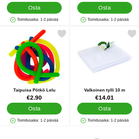
Osta
Osta
Toimitusaika:
1-2 päivää
Toimitusaika:
1-2 päivää
Saatavuus: Varastossa
Saatavuus: Varastossa
Merkitse taipuisa Pötkö Lelu suosikiksi
Merkitse valkoinen tyll
Taipuisa Pötkö Lelu
Valkoinen tylli 10 m
Tuote.nro 23595
Tuote.nro 41398
€2.90
€14.01
Osta
Osta
Toimitusaika:
1-2 päivää
Toimitusaika:
1-2 päivää
Saatavuus: Varastossa
Saatavuus: Varastossa