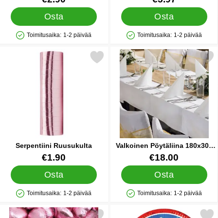
Osta
Osta
Toimitusaika:
1-2 päivää
Toimitusaika:
1-2 päivää
Saatavuus: Varastossa
Saatavuus: Varastossa
Merkitse serpentiini Ruusukulta suosikiksi
Merkitse valkoinen Pöytäliina
Serpentiini Ruusukulta
Valkoinen Pöytäliina 180x300
cm
Tuote.nro 33070
Tuote.nro 41445
€1.90
€18.00
Osta
Osta
Toimitusaika:
1-2 päivää
Toimitusaika:
1-2 päivää
Saatavuus: Varastossa
Saatavuus: Varastossa
Merkitse suklaasydän Pinkissä Foliossa 1kg suosikiksi
Merkitse ryhmä Hau Pahvil