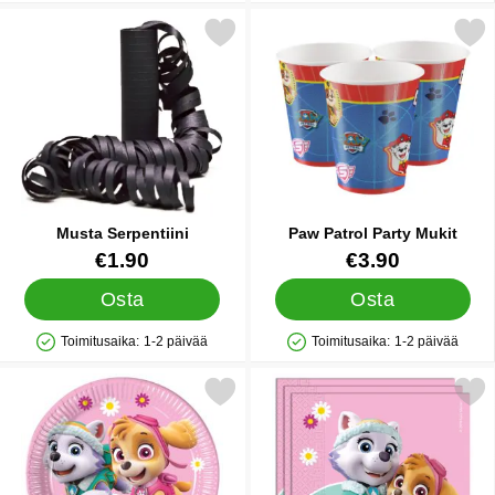
Merkitse musta Serpentiini suosikiksi
Merkitse paw Patrol Part
Musta Serpentiini
Paw Patrol Party Mukit
Tuote.nro 12801
Tuote.nro 17536
€1.90
€3.90
Osta
Osta
Toimitusaika:
1-2 päivää
Toimitusaika:
1-2 päivää
Saatavuus: Varastossa
Saatavuus: Varastossa
erkitse ryhmä Hau Kaja & Halti Pahvilautaset suosikiksi
Merkitse ryhmä Hau Kaja & Halti