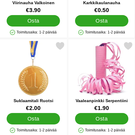
Viirinauha Valkoinen
Karkkikaulanauha
Tuote.nro 9983
Tuote.nro 10739
€3.90
€0.50
Osta
Osta
Toimitusaika:
1-2 päivää
Toimitusaika:
1-2 päivää
Saatavuus: Varastossa
Saatavuus: Varastossa
Merkitse suklaamitali Ruotsi suosikiksi
Merkitse vaaleanpinkki Ser
Suklaamitali Ruotsi
Vaaleanpinkki Serpentiini
Tuote.nro 11094
Tuote.nro 12509
€2.00
€1.90
Osta
Osta
Toimitusaika:
1-2 päivää
Toimitusaika:
1-2 päivää
Saatavuus: Varastossa
Saatavuus: Varastossa