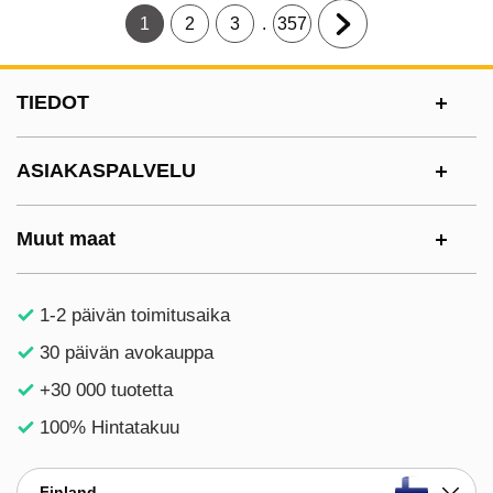
.
1
2
3
357
Tämänhetkinen sivu, Sivu
Siirry sivulle
Siirry sivulle
Siirry sivulle
Siirry seuraavalle s
Alatunnisteen sisältö Sekalaista tietoa ja l
TIEDOT
ASIAKASPALVELU
Muut maat
1-2 päivän toimitusaika
30 päivän avokauppa
+30 000 tuotetta
100% Hintatakuu
Finland