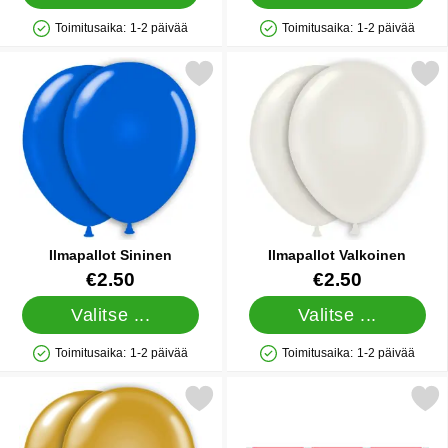
Toimitusaika:
1-2 päivää
Toimitusaika:
1-2 päivää
Saatavuus: Varastossa
Saatavuus: Varastossa
Merkitse ilmapallot Sininen suosikiksi
Merkitse ilmapallot Val
Ilmapallot Sininen
Ilmapallot Valkoinen
Tuote.nro 1429
Tuote.nro 5006
€2.50
€2.50
Valitse ...
Valitse ...
Toimitusaika:
1-2 päivää
Toimitusaika:
1-2 päivää
Saatavuus: Varastossa
Saatavuus: Varastossa
Merkitse ilmapallot Kulta suosikiksi
Merkitse viirinauha Pun