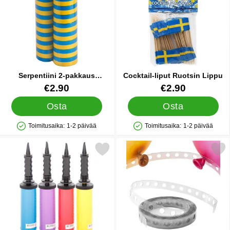
Serpentiini 2-pakkaus
Cocktail-liput Ruotsin Lippu
Sininen/Keltainen
Tuote.nro 10941
Tuote.nro 10871
€2.90
€2.90
Osta
Osta
Toimitusaika:
1-2 päivää
Toimitusaika:
1-2 päivää
Saatavuus: Varastossa
Saatavuus: Varastossa
Merkitse ilmapallopumppu suosikiksi
Merkitse ilmapallona