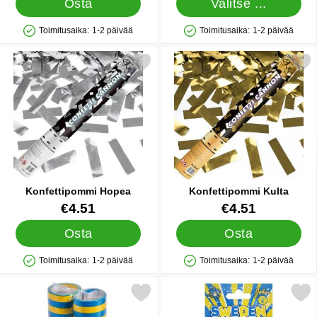
Osta
Valitse ...
Toimitusaika:
1-2 päivää
Toimitusaika:
1-2 päivää
Saatavuus: Varastossa
Saatavuus: Varastossa
Merkitse konfettipommi Hopea suosikiksi
Merkitse konfettipommi 
Konfettipommi Hopea
Konfettipommi Kulta
Tuote.nro 12631
Tuote.nro 12632
€4.51
€4.51
Osta
Osta
Toimitusaika:
1-2 päivää
Toimitusaika:
1-2 päivää
Saatavuus: Varastossa
Saatavuus: Varastossa
rkitse serpentiini 2-pakkaus Sininen/Keltainen suosikiksi
Merkitse cocktail-liput Ruo