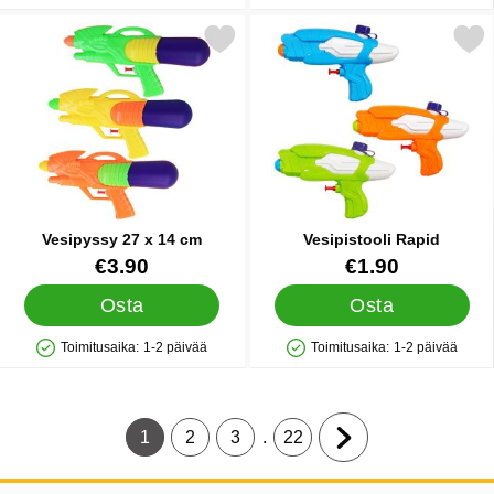
Merkitse vesipyssy 27 x 14 cm suosikiksi
Merkitse vesipistooli 
Vesipyssy 27 x 14 cm
Vesipistooli Rapid
Tuote.nro 91963
Tuote.nro 35128
€3.90
€1.90
Osta
Osta
Toimitusaika:
1-2 päivää
Toimitusaika:
1-2 päivää
Saatavuus: Varastossa
Saatavuus: Varastossa
.
1
2
3
22
Tämänhetkinen sivu, Sivu
Siirry sivulle
Siirry sivulle
Siirry sivulle
Siirry seuraavalle s