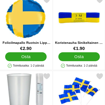
Merkitse folioilmapallo Ruotsin Lippu 30 cm suosikiksi
Merkitse koristenauha Sinikel
Folioilmapallo Ruotsin Lippu
Koristenauha Sinikeltainen 25
30 cm
mm
Tuote.nro 87225
Tuote.nro 27946
€2.90
€1.90
Osta
Osta
Toimitusaika:
1-2 päivää
Toimitusaika:
1-2 päivää
Saatavuus: Varastossa
Saatavuus: Varastossa
kitse muovilasit Uudelleenkäytettävät 50cl 30 kpl suosikiksi
Merkitse ruotsin Käsiliput