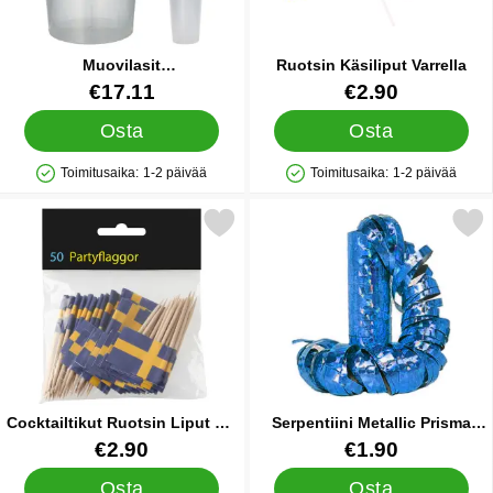
Muovilasit
Ruotsin Käsiliput Varrella
Uudelleenkäytettävät 50cl 30
Tuote.nro 45340
Tuote.nro 35404
€17.11
€2.90
kpl
Osta
Osta
Toimitusaika:
1-2 päivää
Toimitusaika:
1-2 päivää
Saatavuus: Varastossa
Saatavuus: Varastossa
Merkitse cocktailtikut Ruotsin Liput 50-kpl suosikiksi
Merkitse serpentiini Metallic P
Cocktailtikut Ruotsin Liput 50-
Serpentiini Metallic Prisma
kpl
Sininen
Tuote.nro 87604
Tuote.nro 11498
€2.90
€1.90
Osta
Osta