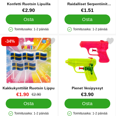
Konfetti Ruotsin Lipuilla
Raidalliset Serpentiinit
Sininen/Keltainen 4 m
Tuote.nro 14814
Tuote.nro 90900
€2.90
€1.51
Osta
Osta
Toimitusaika:
1-2 päivää
Toimitusaika:
1-2 päivää
Saatavuus: Varastossa
Saatavuus: Varastossa
-34%
Merkitse kakkukynttilät Ruotsin Lippu suosikiksi
Merkitse pienet Vesipy
Kakkukynttilät Ruotsin Lippu
Pienet Vesipyssyt
Tuote.nro 27853
uusi hinta
Tuote.nro 34155
€1.90
€3.90
vanha hinta
€2.90
Osta
Osta
Toimitusaika:
1-2 päivää
Toimitusaika:
1-2 päivää
Saatavuus: Varastossa
Saatavuus: Varastossa