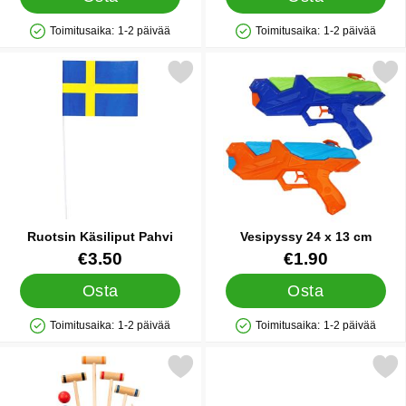
Toimitusaika:
1-2 päivää
Toimitusaika:
1-2 päivää
Saatavuus: Varastossa
Saatavuus: Varastossa
Merkitse ruotsin Käsiliput Pahvi suosikiksi
Merkitse vesipyssy 24 x
Ruotsin Käsiliput Pahvi
Vesipyssy 24 x 13 cm
Tuote.nro 27939
Tuote.nro 91771
€3.50
€1.90
Osta
Osta
Toimitusaika:
1-2 päivää
Toimitusaika:
1-2 päivää
Saatavuus: Varastossa
Saatavuus: Varastossa
Merkitse krokettisetti suosikiksi
Merkitse koristenauha Sinikel