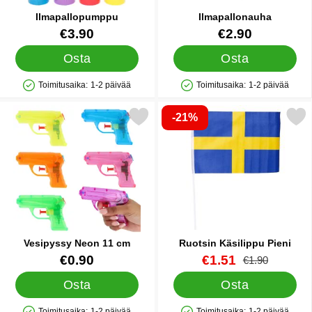
Ilmapallopumppu
Ilmapallonauha
Tuote.nro 9838
Tuote.nro 21211
€3.90
€2.90
Osta
Osta
Toimitusaika:
1-2 päivää
Toimitusaika:
1-2 päivää
Saatavuus: Varastossa
Saatavuus: Varastossa
-21%
Merkitse vesipyssy Neon 11 cm suosikiksi
Merkitse ruotsin Käsilipp
Vesipyssy Neon 11 cm
Ruotsin Käsilippu Pieni
Tuote.nro 91583
Tuote.nro 27940
uusi hinta
€0.90
€1.51
vanha hinta
€1.90
Osta
Osta
Toimitusaika:
1-2 päivää
Toimitusaika:
1-2 päivää