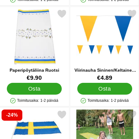
Saatavuus: Varastossa
Saatavuus: Varastossa
Merkitse paperipöytäliina Ruotsi suosikiksi
Merkitse viirinauha Sininen/K
Paperipöytäliina Ruotsi
Viirinauha Sininen/Keltainen
10m
Tuote.nro 12885
Tuote.nro 87117
€9.90
€4.89
Osta
Osta
Toimitusaika:
1-2 päivää
Toimitusaika:
1-2 päivää
Saatavuus: Varastossa
Saatavuus: Varastossa
-24%
Merkitse ruotsin Käsilippu suosikiksi
Merkitse vesiliukumäki 