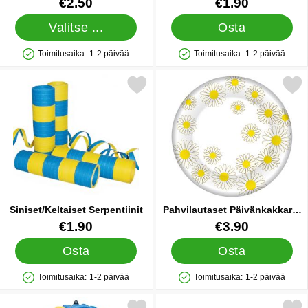
Tuote.nro 10452
Tuote.nro 91585
€2.50
€1.90
Valitse ...
Osta
Toimitusaika:
1-2 päivää
Toimitusaika:
1-2 päivää
Saatavuus: Varastossa
Saatavuus: Varastossa
Merkitse siniset/Keltaiset Serpentiinit suosikiksi
Merkitse pahvilautaset Päivänk
Siniset/Keltaiset Serpentiinit
Pahvilautaset Päivänkakkarat
8-kpl
Tuote.nro 14697
Tuote.nro 87494
€1.90
€3.90
Osta
Osta
Toimitusaika:
1-2 päivää
Toimitusaika:
1-2 päivää
Saatavuus: Varastossa
Saatavuus: Varastossa