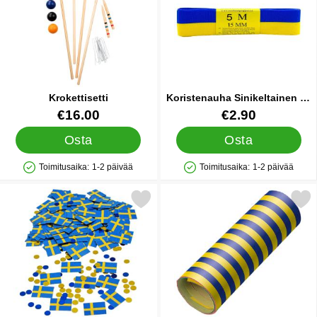
Krokettisetti
Koristenauha Sinikeltainen 15
mm
Tuote.nro 22056
Tuote.nro 27947
€16.00
€2.90
Osta
Osta
Toimitusaika:
1-2 päivää
Toimitusaika:
1-2 päivää
Saatavuus: Varastossa
Saatavuus: Varastossa
Merkitse konfetti Ruotsin Lipuilla suosikiksi
Merkitse raidalliset Serpentiinit Si