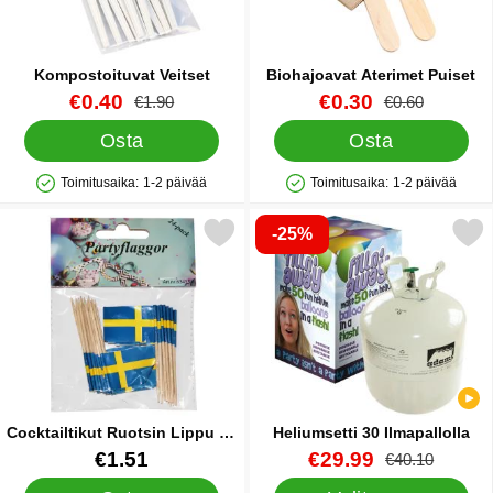
Kompostoituvat Veitset
Biohajoavat Aterimet Puiset
Tuote.nro 35328
uusi hinta
Tuote.nro 31556
uusi hinta
€0.40
€0.30
vanha hinta
vanha hinta
€1.90
€0.60
Osta
Osta
Toimitusaika:
1-2 päivää
Toimitusaika:
1-2 päivää
Saatavuus: Varastossa
Saatavuus: Varastossa
-25%
Merkitse cocktailtikut Ruotsin Lippu 24 kpl suosikiksi
Merkitse heliumsetti 30 Ilm
Cocktailtikut Ruotsin Lippu 24
Heliumsetti 30 Ilmapallolla
kpl
Tuote.nro 91251
Tuote.nro 1386
uusi hinta
€1.51
€29.99
vanha hinta
€40.10