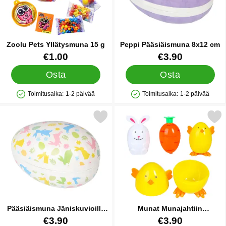
Zoolu Pets Yllätysmuna 15 g
Peppi Pääsiäismuna 8x12 cm
Tuote.nro 90339
Tuote.nro 90356
€1.00
€3.90
Osta
Osta
Toimitusaika:
1-2 päivää
Toimitusaika:
1-2 päivää
Saatavuus: Varastossa
Saatavuus: Varastossa
Merkitse pääsiäismuna Jäniskuvioilla 8x12 cm suosikiksi
Merkitse munat Munajahtiin Kani/Ti
Pääsiäismuna Jäniskuvioilla
Munat Munajahtiin
8x12 cm
Kani/Tipu/Porkkana 3 kpl
Tuote.nro 90358
Tuote.nro 90460
€3.90
€3.90