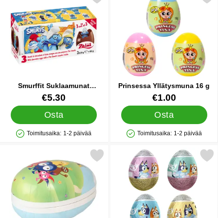
Smurffit Suklaamunat
Prinsessa Yllätysmuna 16 g
Yllätyksellä 3-kpl
Tuote.nro 88105
Tuote.nro 90338
€5.30
€1.00
Osta
Osta
Toimitusaika:
1-2 päivää
Toimitusaika:
1-2 päivää
Saatavuus: Varastossa
Saatavuus: Varastossa
Merkitse babblarna Pääsiäismuna 8x12 cm suosikiksi
Merkitse bluey Suklaamuna Yllä