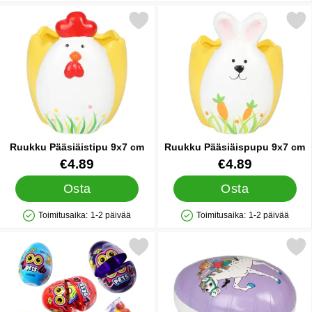
Merkitse ruukku Pääsiäistipu 9x7 cm suosikiksi
Merkitse ruukku Pääsiäispu
Ruukku Pääsiäistipu 9x7 cm
Ruukku Pääsiäispupu 9x7 cm
Tuote.nro 90259
Tuote.nro 90260
€4.89
€4.89
Osta
Osta
Toimitusaika:
1-2 päivää
Toimitusaika:
1-2 päivää
Saatavuus: Varastossa
Saatavuus: Varastossa
Merkitse zoolu Pets Yllätysmuna 15 g suosikiksi
Merkitse peppi Pääsiäismun