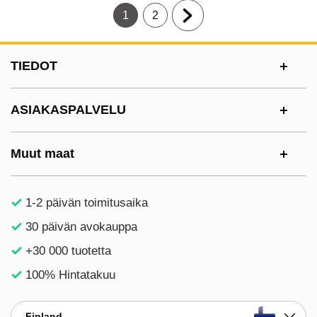
1
2
Tämänhetkinen sivu, Sivu
Siirry sivulle
Siirry seuraavalle sivulle
Alatunnisteen sisältö Sekalaista tietoa ja l
TIEDOT
ASIAKASPALVELU
Muut maat
1-2 päivän toimitusaika
30 päivän avokauppa
+30 000 tuotetta
100% Hintatakuu
Finland