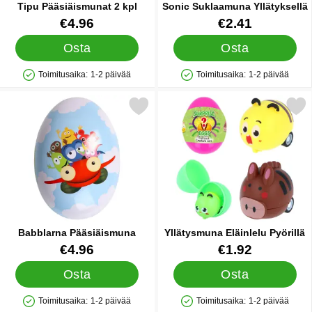
Tipu Pääsiäismunat 2 kpl
Sonic Suklaamuna Yllätyksellä
Tuote.nro 45150
Tuote.nro 86838
€4.96
€2.41
Osta
Osta
Toimitusaika:
1-2 päivää
Toimitusaika:
1-2 päivää
Saatavuus: Varastossa
Saatavuus: Varastossa
Merkitse babblarna Pääsiäismuna suosikiksi
Merkitse yllätysmuna Eläinle
Babblarna Pääsiäismuna
Yllätysmuna Eläinlelu Pyörillä
Tuote.nro 86927
Tuote.nro 86945
€4.96
€1.92
Osta
Osta
Toimitusaika:
1-2 päivää
Toimitusaika:
1-2 päivää
Saatavuus: Varastossa
Saatavuus: Varastossa