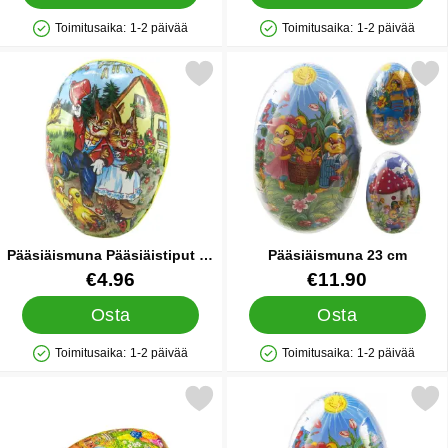
Toimitusaika:
1-2 päivää
Toimitusaika:
1-2 päivää
Saatavuus: Varastossa
Saatavuus: Varastossa
Merkitse pääsiäismuna Pääsiäistiput 18 cm suosikiksi
Merkitse pääsiäismuna 
Pääsiäismuna Pääsiäistiput 18
Pääsiäismuna 23 cm
cm
Tuote.nro 17317
Tuote.nro 21035
€4.96
€11.90
Osta
Osta
Toimitusaika:
1-2 päivää
Toimitusaika:
1-2 päivää
Saatavuus: Varastossa
Saatavuus: Varastossa
Merkitse klassinen Pääsiäismuna Mini suosikiksi
Merkitse pääsiäismuna Klassinen