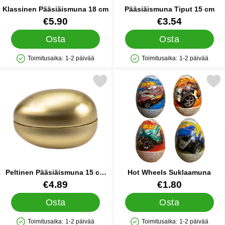
Klassinen Pääsiäismuna 18 cm
Pääsiäismuna Tiput 15 cm
Tuote.nro 14543
Tuote.nro 17151
€5.90
€3.54
Osta
Osta
Toimitusaika:
1-2 päivää
Toimitusaika:
1-2 päivää
Saatavuus: Varastossa
Saatavuus: Varastossa
Merkitse peltinen Pääsiäismuna 15 cm Kulta suosikiksi
Merkitse hot Wheels Suk
Peltinen Pääsiäismuna 15 cm
Hot Wheels Suklaamuna
Kulta
Tuote.nro 21081
Tuote.nro 45207
€4.89
€1.80
Osta
Osta
Toimitusaika:
1-2 päivää
Toimitusaika:
1-2 päivää