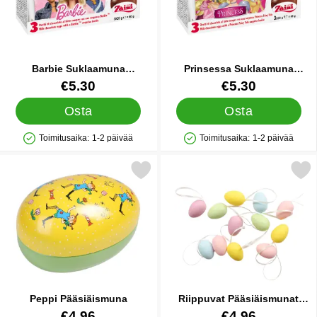
Barbie Suklaamuna
Prinsessa Suklaamuna
Yllätyksellä 3 kpl
Yllätyksellä 3 kpl
Tuote.nro 86843
Tuote.nro 86844
€5.30
€5.30
Osta
Osta
Toimitusaika:
1-2 päivää
Toimitusaika:
1-2 päivää
Saatavuus: Varastossa
Saatavuus: Varastossa
Merkitse peppi Pääsiäismuna suosikiksi
Merkitse riippuvat Pääsiäismunat M
Peppi Pääsiäismuna
Riippuvat Pääsiäismunat
Moniväriset 12 kpl
Tuote.nro 86928
Tuote.nro 86931
€4.96
€4.96