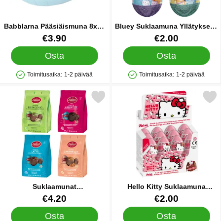
Babblarna Pääsiäismuna 8x12
Bluey Suklaamuna Yllätyksellä
cm
20 g
Tuote.nro 90357
Tuote.nro 90440
€3.90
€2.00
Osta
Osta
Toimitusaika:
1-2 päivää
Toimitusaika:
1-2 päivää
Saatavuus: Varastossa
Saatavuus: Varastossa
uklaamunat Pistaasi/Suolakaramelli/Gianduja 118-125 g suosiki
Merkitse hello Kitty Suklaamuna
Suklaamunat
Hello Kitty Suklaamuna
Pistaasi/Suolakaramelli/Gianduja
Yllätyksellä
Tuote.nro 90445
Tuote.nro 14409
€4.20
€2.00
118-125 g
Osta
Osta