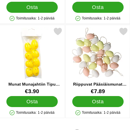
Osta
Osta
Toimitusaika:
1-2 päivää
Toimitusaika:
1-2 päivää
Saatavuus: Varastossa
Saatavuus: Varastossa
kitse munat Munajahtiin Tipu Keltainen 6cm 8 kpl suosikiksi
Merkitse riippuvat Pääsiäismunat V
Munat Munajahtiin Tipu
Riippuvat Pääsiäismunat
Keltainen 6cm 8 kpl
Värimix 5cm 24 kpl
Tuote.nro 90461
Tuote.nro 90465
€3.90
€7.89
Osta
Osta
Toimitusaika:
1-2 päivää
Toimitusaika:
1-2 päivää
Saatavuus: Varastossa
Saatavuus: Varastossa