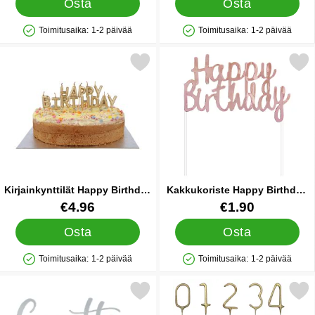
Osta
Osta
Toimitusaika:
1-2 päivää
Toimitusaika:
1-2 päivää
Saatavuus: Varastossa
Saatavuus: Varastossa
Merkitse kirjainkynttilät Happy Birthday Kulta suosikiksi
Merkitse kakkukoriste Happy Birth
Kirjainkynttilät Happy Birthday
Kakkukoriste Happy Birthday
Kulta
Ruusunkulta
Tuote.nro 84007
Tuote.nro 28430
€4.96
€1.90
Osta
Osta
Toimitusaika:
1-2 päivää
Toimitusaika:
1-2 päivää
Saatavuus: Varastossa
Saatavuus: Varastossa
Merkitse kakunkorites Grattis Hopea suosikiksi
Merkitse tähtisadetikku Numero