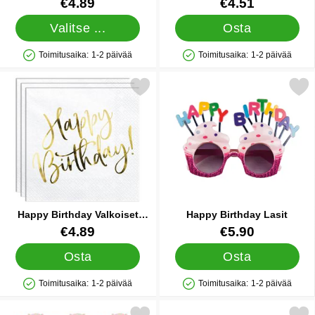
Tuote.nro 41762
Tuote.nro 19671
€4.89
€4.51
Valitse ...
Osta
Toimitusaika:
1-2 päivää
Toimitusaika:
1-2 päivää
Saatavuus: Varastossa
Saatavuus: Varastossa
Merkitse happy Birthday Valkoiset Lautasliinat suosikiksi
Merkitse happy Birthday
Happy Birthday Valkoiset
Happy Birthday Lasit
Lautasliinat
Tuote.nro 20489
Tuote.nro 15453
€4.89
€5.90
Osta
Osta
Toimitusaika:
1-2 päivää
Toimitusaika:
1-2 päivää
Saatavuus: Varastossa
Saatavuus: Varastossa