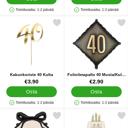
Toimitusaika:
1-2 päivää
Toimitusaika:
1-2 päivää
Saatavuus: Varastossa
Saatavuus: Varastossa
Merkitse kakunkoriste 40 Kulta suosikiksi
Merkitse folioilmapallo 40 Must
Kakunkoriste 40 Kulta
Folioilmapallo 40 Musta/Kulta
46 cm
Tuote.nro 33086
Tuote.nro 90718
€3.90
€2.90
Osta
Osta
Toimitusaika:
1-2 päivää
Toimitusaika:
1-2 päivää
Saatavuus: Varastossa
Saatavuus: Varastossa
 happy Birthday Folioilmapallo Rusetilla 47,5 x 45 cm suosikiks
Merkitse folioilmapallo Kakku Happy B