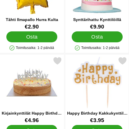
Tähti Ilmapallo Hurra Kulta
Synttärihattu Kynttilöillä
Tuote.nro 42139
Tuote.nro 1202
€2.90
€9.90
Osta
Osta
Toimitusaika:
1-2 päivää
Toimitusaika:
1-2 päivää
Saatavuus: Varastossa
Saatavuus: Varastossa
Merkitse kirjainkynttilät Happy Birthday Hopea suosikiksi
Merkitse happy Birthday Kakkukyntti
Kirjainkynttilät Happy Birthday
Happy Birthday Kakkukynttilät
Hopea
Kullanvärinen
Tuote.nro 84008
Tuote.nro 84004
€4.96
€3.95