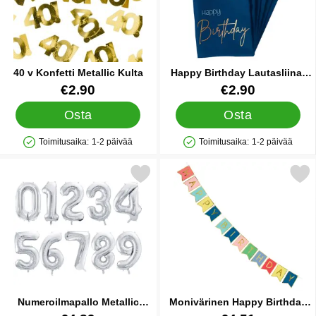
40 v Konfetti Metallic Kulta
Happy Birthday Lautasliinat
Tummansininen
Tuote.nro 28640
Tuote.nro 25900
€2.90
€2.90
Osta
Osta
Toimitusaika:
1-2 päivää
Toimitusaika:
1-2 päivää
Saatavuus: Varastossa
Saatavuus: Varastossa
Merkitse numeroilmapallo Metallic Hopea suosikiksi
Merkitse monivärinen Happy Birthd
Numeroilmapallo Metallic
Monivärinen Happy Birthday
Hopea
Kirjainnauha