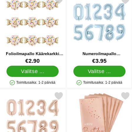
Merkitse folioilmapallo Käärekarkki Numerolla suosikiksi
Merkitse numeroilmapallo Vaa
Folioilmapallo Käärekarkki
Numeroilmapallo
Numerolla
Vaaleansininen
Tuote.nro 90706
Tuote.nro 86685
€2.90
€3.95
Valitse ...
Valitse ...
Toimitusaika:
1-2 päivää
Toimitusaika:
1-2 päivää
Saatavuus: Varastossa
Saatavuus: Varastossa
Merkitse numeroilmapallo Tummabeige suosikiksi
Merkitse happy Birthday Lautasliin