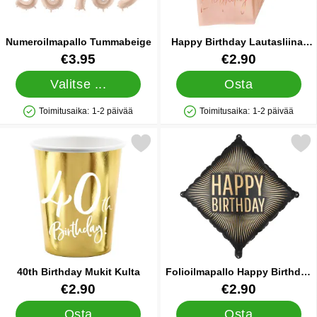
Numeroilmapallo Tummabeige
Happy Birthday Lautasliinat
Vaaleanpinkki
Tuote.nro 86763
Tuote.nro 25883
€3.95
€2.90
Valitse ...
Osta
Toimitusaika:
1-2 päivää
Toimitusaika:
1-2 päivää
Saatavuus: Varastossa
Saatavuus: Varastossa
Merkitse 40th Birthday Mukit Kulta suosikiksi
Merkitse folioilmapallo Happy Birthda
40th Birthday Mukit Kulta
Folioilmapallo Happy Birthday
Musta/Kulta 46 cm
Tuote.nro 31259
Tuote.nro 90724
€2.90
€2.90
Osta
Osta