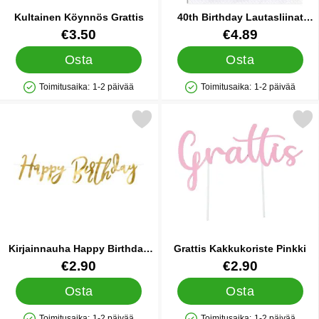
Kultainen Köynnös Grattis
40th Birthday Lautasliinat
Kulta
Tuote.nro 27884
Tuote.nro 33114
€3.50
€4.89
Osta
Osta
Toimitusaika:
1-2 päivää
Toimitusaika:
1-2 päivää
Saatavuus: Varastossa
Saatavuus: Varastossa
Merkitse kirjainnauha Happy Birthday Kulta suosikiksi
Merkitse grattis Kakkukoris
Kirjainnauha Happy Birthday
Grattis Kakkukoriste Pinkki
Kulta
Tuote.nro 33125
Tuote.nro 42134
€2.90
€2.90
Osta
Osta
Toimitusaika:
1-2 päivää
Toimitusaika:
1-2 päivää