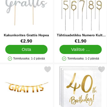
Kakunkorites Grattis Hopea
Tähtisadetikku Numero Kulta
15 cm
Tuote.nro 34632
Tuote.nro 91294
€2.90
€1.90
Osta
Valitse ...
Toimitusaika:
1-2 päivää
Toimitusaika:
1-2 päivää
Saatavuus: Varastossa
Saatavuus: Varastossa
Merkitse kultainen Köynnös Grattis suosikiksi
Merkitse 40th Birthday Lautas