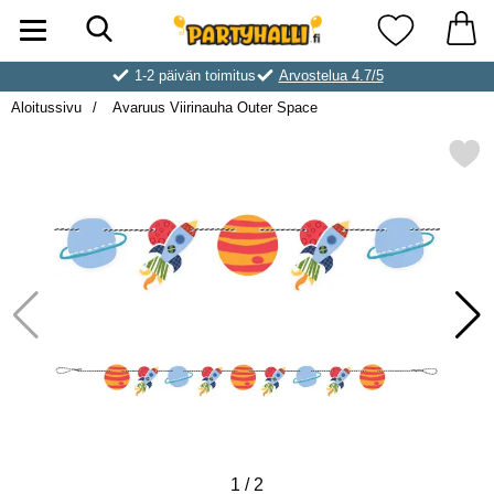
Hae
Ostoskori laajennettu Partyhallen AB
Suosikkini
1-2 päivän toimitus
Arvostelua 4.7/5
Aloitussivu
Avaruus Viirinauha Outer Space
Merkitse avaruus Viirinauha O
1
/
2