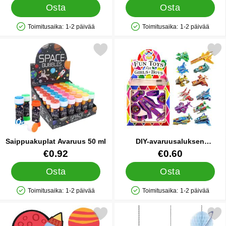
Osta
Osta
Toimitusaika:
1-2 päivää
Toimitusaika:
1-2 päivää
Saatavuus: Varastossa
Saatavuus: Varastossa
Merkitse saippuakuplat Avaruus 50 ml suosikiksi
Merkitse dIY-avaruusaluksen Pa
Saippuakuplat Avaruus 50 ml
DIY-avaruusaluksen
Palapeliliitin
Tuote.nro 86973
Tuote.nro 32757
€0.92
€0.60
Osta
Osta
Toimitusaika:
1-2 päivää
Toimitusaika:
1-2 päivää
Saatavuus: Varastossa
Saatavuus: Varastossa
Merkitse avaruus Pöytäkoristeet Outer Space suosikiksi
Merkitse avaruus Riippuvat Korist