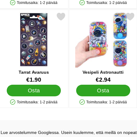
Toimitusaika:
1-2 päivää
Toimitusaika:
1-2 päivää
Saatavuus: Varastossa
Saatavuus: Varastossa
Merkitse tarrat Avaruus suosikiksi
Merkitse vesipeli Astro
Tarrat Avaruus
Vesipeli Astronautti
Tuote.nro 26275
Tuote.nro 85018
€1.90
€2.94
Osta
Osta
Toimitusaika:
1-2 päivää
Toimitusaika:
1-2 päivää
Saatavuus: Varastossa
Saatavuus: Varastossa
Lue arvostelumme Googlessa. Usein kuulemme, että meillä on nopeat