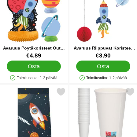
Avaruus Pöytäkoristeet Outer
Avaruus Riippuvat Koristeet
Space
Outer Space
Tuote.nro 42876
Tuote.nro 42873
€4.89
€3.90
Osta
Osta
Toimitusaika:
1-2 päivää
Toimitusaika:
1-2 päivää
Saatavuus: Varastossa
Saatavuus: Varastossa
Merkitse karkkipussit Space Rocket suosikiksi
Merkitse pahvimukit Valkoinen 