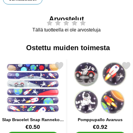
Arvostelut
Tällä tuotteella ei ole arvosteluja
Ostettu muiden toimesta
Merkitse slap Bracelet Snap Rannekoru Space suosikiksi
Merkitse pomppupallo A
Slap Bracelet Snap Rannekoru
Pomppupallo Avaruus
Space
Tuote.nro 40212
Tuote.nro 84031
€0.50
€0.92