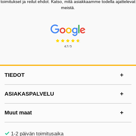
toimitukset ja reilut ehdot. Katso, mitä asiakkaamme todella ajattelevat
meistä.
Prisjakt Arvostelu: 4.7 Tähdet
4.7 / 5
Alatunnisteen sisältö Sekalaista tietoa ja l
TIEDOT
ASIAKASPALVELU
Muut maat
1-2 päivän toimitusaika