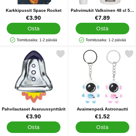
Karkkipussit Space Rocket
Pahvimukit Valkoinen 48 cl 50-
kpl
Tuote.nro 42266
Tuote.nro 88132
€3.90
€7.89
Osta
Osta
Toimitusaika:
1-2 päivää
Toimitusaika:
1-2 päivää
Saatavuus: Varastossa
Saatavuus: Varastossa
Merkitse pahvilautaset Avaruussynttärit suosikiksi
Merkitse avaimenperä Astr
Pahvilautaset Avaruussynttärit
Avaimenperä Astronautti
Tuote.nro 19619
Tuote.nro 85010
€3.90
€1.52
Osta
Osta