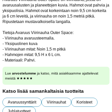
avaruusalusten ja planeettojen kuvia. Hahmot ovat pahvia ja
yksipuolisia. Hahmot ovat korkeintaan noin 9,5 cm korkeita
ja 6 cm leveitä, ja viirinauha on noin 1,5 metriä pitkä.
Ripustetaan mustavalkoisella langalla.
Tietoja Avaruus Viirinauha Outer Space:
- Viirinauha avaruusteemalla.
- Yksipuolinen kuva
- Viirinauhan mitat: Noin 1,5 m pitkä
- Hahmojen mitat: 9,5 H x 6 L cm.
- Materiaali: Pahvi.
Lue
arvostelumme
ja katso, mitä asiakkaamme ajattelevat
meistä ★★★★★
Katso lisää samankaltaisia tuotteita
Avaruussynttärit
Viirinauhat
Koristeet
Juhlatuotteet