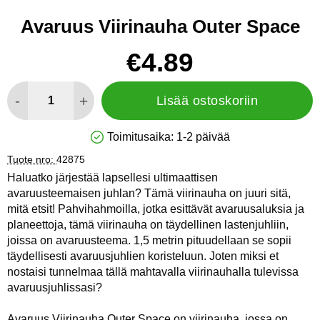
Avaruus Viirinauha Outer Space
Osta tämä tuote, Avaruus Viirinauha Outer Space
hinta
€4.89
määrä
-
+
Lisää ostoskoriin
Toimitusaika:
1-2 päivää
Saatavuus: Varastossa
Tuote nro:
42875
Haluatko järjestää lapsellesi ultimaattisen
avaruusteemaisen juhlan? Tämä viirinauha on juuri sitä,
mitä etsit! Pahvihahmoilla, jotka esittävät avaruusaluksia ja
planeettoja, tämä viirinauha on täydellinen lastenjuhliin,
joissa on avaruusteema. 1,5 metrin pituudellaan se sopii
täydellisesti avaruusjuhlien koristeluun. Joten miksi et
nostaisi tunnelmaa tällä mahtavalla viirinauhalla tulevissa
avaruusjuhlissasi?
Avaruus Viirinauha Outer Space on viirinauha, jossa on