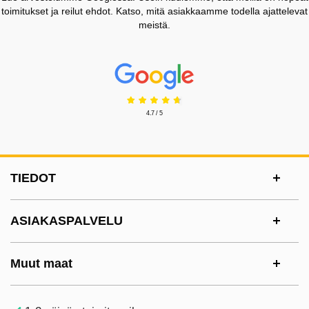
toimitukset ja reilut ehdot. Katso, mitä asiakkaamme todella ajattelevat
meistä.
Prisjakt Arvostelu: 4.7 Tähdet
4.7 / 5
Alatunnisteen sisältö Sekalaista tietoa ja l
TIEDOT
ASIAKASPALVELU
Muut maat