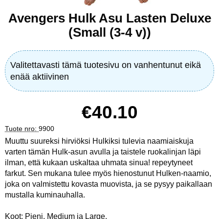
Avengers Hulk Asu Lasten Deluxe
(Small (3-4 v))
Valitettavasti tämä tuotesivu on vanhentunut eikä
enää aktiivinen
hinta
€40.10
Tuote nro:
9900
Muuttu suureksi hirviöksi Hulkiksi tulevia naamiaiskuja
varten tämän Hulk-asun avulla ja taistele ruokalinjan läpi
ilman, että kukaan uskaltaa uhmata sinua! repeytyneet
farkut. Sen mukana tulee myös hienostunut Hulken-naamio,
joka on valmistettu kovasta muovista, ja se pysyy paikallaan
mustalla kuminauhalla.
Koot: Pieni, Medium ja Large.