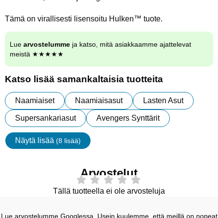
Tämä on virallisesti lisensoitu Hulken™ tuote.
Lue
arvostelumme
ja katso, mitä asiakkaamme ajattelevat
meistä ★★★★★
Katso lisää samankaltaisia tuotteita
Naamiaiset
Naamiaisasut
Lasten Asut
Supersankariasut
Avengers Synttärit
Näytä lisää
(8 lisää)
ominaisuudet
Arvostelut
Tällä tuotteella ei ole arvosteluja
Lue arvostelumme Googlessa. Usein kuulemme, että meillä on nopeat