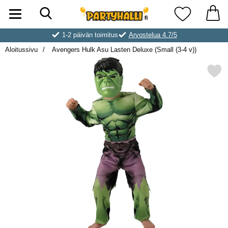
Hae
Ostoskori laajennettu Partyhallen AB
Suosikkini
1-2 päivän toimitus
Arvostelua 4.7/5
Aloitussivu
Avengers Hulk Asu Lasten Deluxe (Small (3-4 v))
Merkitse avengers Hulk Asu Lasten Del