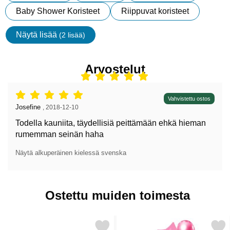
Baby Shower Koristeet
Riippuvat koristeet
Näytä lisää
(2 lisää)
ominaisuudet
Arvostelut
Arvostelu: 5 tähdet / 5,
Vahvistettu ostos
Arvostelun kirjoittaja:
Josefine
,
2018-12-10
Todella kauniita, täydellisiä peittämään ehkä hieman
rumemman seinän haha
Näytä alkuperäinen kielessä svenska
Ostettu muiden toimesta
Merkitse viirinauha Vaaleanpinkki suosikiksi
Merkitse ilmapallokimppu It's A 