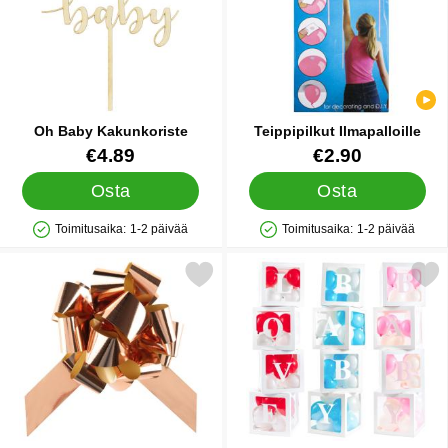
Oh Baby Kakunkoriste
Teippipilkut Ilmapalloille
Tuote.nro 20501
Tuote.nro 22428
€4.89
€2.90
Osta
Osta
Toimitusaika:
1-2 päivää
Toimitusaika:
1-2 päivää
Saatavuus: Varastossa
Saatavuus: Varastossa
Merkitse ruusukultaiset Koristerusetit suosikiksi
Merkitse ilmapallolaatikot 