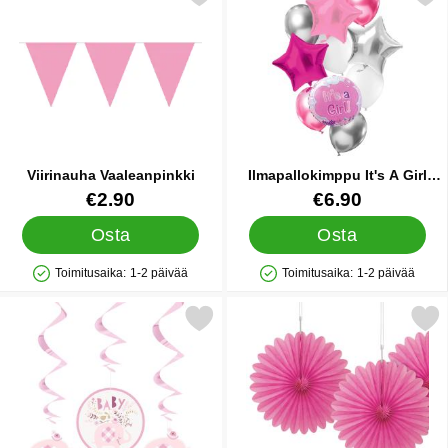
Viirinauha Vaaleanpinkki
Ilmapallokimppu It's A Girl
Valikoima
Tuote.nro 9978
Tuote.nro 35084
€2.90
€6.90
Osta
Osta
Toimitusaika:
1-2 päivää
Toimitusaika:
1-2 päivää
Saatavuus: Varastossa
Saatavuus: Varastossa
e babyshower Riippuvat Swirls Koristeet Norsu Pinkit suosikiksi
Merkitse riippuvat Koristeruusukkee