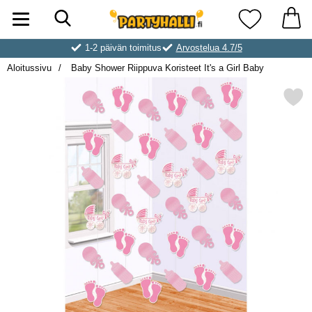
Hae
Ostoskori laajennettu Partyhallen AB
Suosikkini
1-2 päivän toimitus
Arvostelua 4.7/5
Aloitussivu
Baby Shower Riippuva Koristeet It's a Girl Baby
Merkitse baby Shower Riippuva Koriste