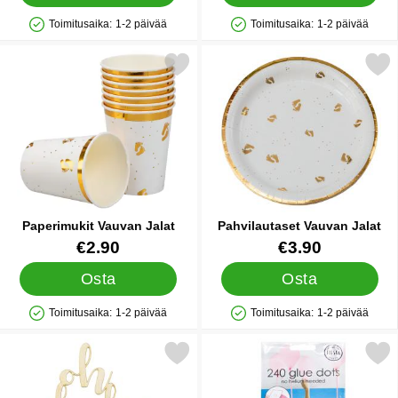
Toimitusaika:
1-2 päivää
Toimitusaika:
1-2 päivää
Saatavuus: Varastossa
Saatavuus: Varastossa
Merkitse paperimukit Vauvan Jalat suosikiksi
Merkitse pahvilautaset Vau
Paperimukit Vauvan Jalat
Pahvilautaset Vauvan Jalat
Tuote.nro 25301
Tuote.nro 25303
€2.90
€3.90
Osta
Osta
Toimitusaika:
1-2 päivää
Toimitusaika:
1-2 päivää
Saatavuus: Varastossa
Saatavuus: Varastossa
Merkitse oh Baby Kakunkoriste suosikiksi
Merkitse teippipilkut Ilma