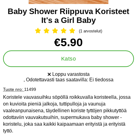
Baby Shower Riippuva Koristeet
It's a Girl Baby
(1 arvostelut)
Arvostelu: 5 Tähdet, Ohita kaikki arv
Osta tämä tuote, Baby Shower Riippuva Koristeet It's a Girl B
hinta
€5.90
Katso
Loppu varastosta
Saatavuus:
, Odotettavasti taas saatavilla:
Ei tiedossa
Tuote nro:
11499
Koristele vauvasuihku söpöllä roikkuvalla koristeella, jossa
on kuvioita pieniä jalkoja, tuttipulloja ja vaunuja
vaaleanpunaisena, täydellinen koriste tyttöjen pikkutyttöä
odottaviin vauvakutsuihin, supermukava baby shower -
koristelu, joka saa kaikki kaipaamaan erityistä ja erityistä
tyttö.