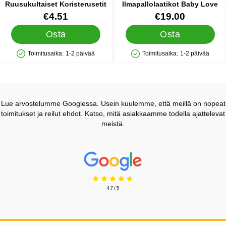
Ruusukultaiset Koristerusetit
Ilmapallolaatikot Baby Love
Tuote.nro 37003
Tuote.nro 31372
€4.51
€19.00
Osta
Osta
Toimitusaika:
1-2 päivää
Toimitusaika:
1-2 päivää
Saatavuus: Varastossa
Saatavuus: Varastossa
Lue arvostelumme Googlessa. Usein kuulemme, että meillä on nopeat
toimitukset ja reilut ehdot. Katso, mitä asiakkaamme todella ajattelevat
meistä.
Prisjakt Arvostelu: 4.7 Tähdet
4.7 / 5