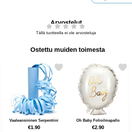
Arvostelut
Tällä tuotteella ei ole arvosteluja
Ostettu muiden toimesta
la Silmillä suosikiksi
Merkitse vaaleansininen Serpentiini suosikiksi
Merkitse oh Baby Folioilma
Vaaleansininen Serpentiini
Oh Baby Folioilmapallo
Tuote.nro 12510
Tuote.nro 42763
€1.90
€2.90