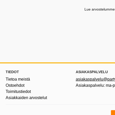
Lue arvostelumme G
Alatunnisteen sisältö Sekalaista tietoa ja l
TIEDOT
ASIAKASPALVELU
Tietoa meistä
asiakaspalvelu@partyh
Ostoehdot
Asiakaspalvelu: ma-
Toimitustiedot
Asiakkaiden arvostelut