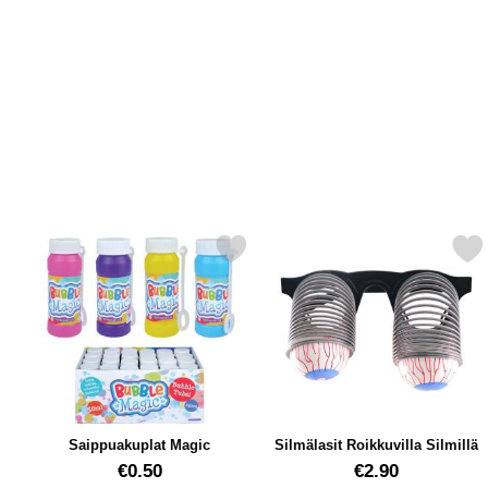
Merkitse saippuakuplat Magic suosikiksi
Merkitse silmälasit Roikkuvil
Saippuakuplat Magic
Silmälasit Roikkuvilla Silmillä
Tuote.nro 12437
Tuote.nro 24326
€0.50
€2.90