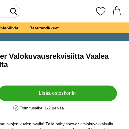
Tee haku
Suosikkini
hlapäivät
Baaritarvikkeet
r Valokuvausrekvisiitta Vaalea
osikiksi
lta
 Shower Valokuvausrekvisiitta Vaalea Metallic Kulta
Lisää ostoskoriin
Toimitusaika:
1-2 päivää
Saatavuus: Varastossa
 hauskojen kuvien avulla! Tällä baby shower -valokuvakkaisulla