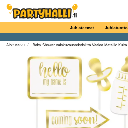
Ostoskori laajennettu Partyhallen AB
Juhlateemat
Juhlatuotte
Aloitussivu
Baby Shower Valokuvausrekvisiitta Vaalea Metallic Kulta