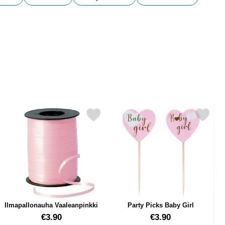
pallo suosikiksi
Merkitse ilmapallonauha Vaaleanpinkki suosikiksi
Merkitse party Picks Baby Gi
Ilmapallonauha Vaaleanpinkki
Party Picks Baby Girl
Tuote.nro 12726
Tuote.nro 38266
€3.90
€3.90