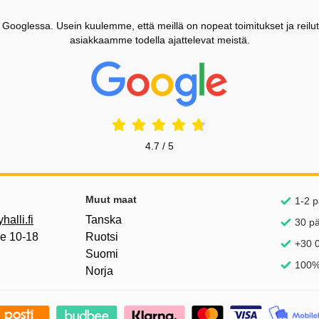
ooglessa. Usein kuulemme, että meillä on nopeat toimitukset ja reilut
asiakkaamme todella ajattelevat meistä.
Prisjakt Arvostelu: 4.7 Tähdet
4.7 / 5
inkkejä
Muut maat
1-2 p
alli.fi
Tanska
30 p
pe 10-18
Ruotsi
+30 0
Suomi
100%
Norja