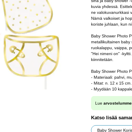
sinä ja baby shower -v
kuvia yhdessä. Esittel
ne valokuvanurkkasi vi
Nämä valkoiset ja hope
koriste juhlaan, kun n
Baby Shower Photo Pro
metallikultainen baby 
ruokalappu, vaippa, pul
"Hei nimeni on" -kyltt
kiinnitetään.
Baby Shower Photo Pro
- Materiaali: pahvi, mu
- Mitat: n. 12 x 15 cm.
- Myydään 10 kappale
Lue
arvostelumme
Katso lisää saman
Baby Shower Koris