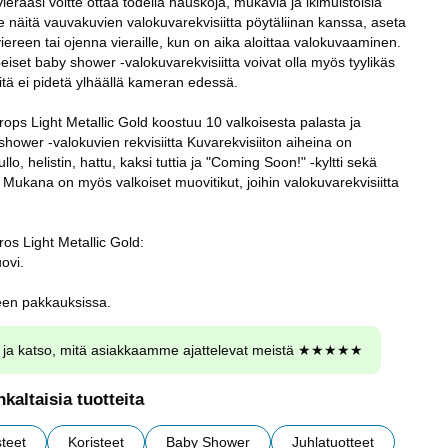
ieraasi voitte ottaa todella hauskoja, mukavia ja ikimuistoisia
e näitä vauvakuvien valokuvarekvisiitta pöytäliinan kanssa, aseta
ereen tai ojenna vieraille, kun on aika aloittaa valokuvaaminen.
iset baby shower -valokuvarekvisiitta voivat olla myös tyylikäs
iitä ei pidetä ylhäällä kameran edessä.
ps Light Metallic Gold koostuu 10 valkoisesta palasta ja
shower -valokuvien rekvisiitta Kuvarekvisiiton aiheina on
lo, helistin, hattu, kaksi tuttia ja "Coming Soon!" -kyltti sekä
i. Mukana on myös valkoiset muovitikut, joihin valokuvarekvisiitta
s Light Metallic Gold:
ovi.
en pakkauksissa.
ja katso, mitä asiakkaamme ajattelevat meistä ★★★★★
kaltaisia tuotteita
teet
Koristeet
Baby Shower
Juhlatuotteet