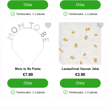
Osta
Osta
Toimitusaika:
1-2 päivää
Toimitusaika:
1-2 päivää
Saatavuus: Varastossa
Saatavuus: Varastossa
To Be Beige suosikiksi
Merkitse mom to Be Panta suosikiksi
Merkitse lautasliinat Vauvan
Mom to Be Panta
Lautasliinat Vauvan Jalat
Tuote.nro 42799
Tuote.nro 25302
€7.89
€3.90
Osta
Osta
Toimitusaika:
1-2 päivää
Toimitusaika:
1-2 päivää
Saatavuus: Varastossa
Saatavuus: Varastossa