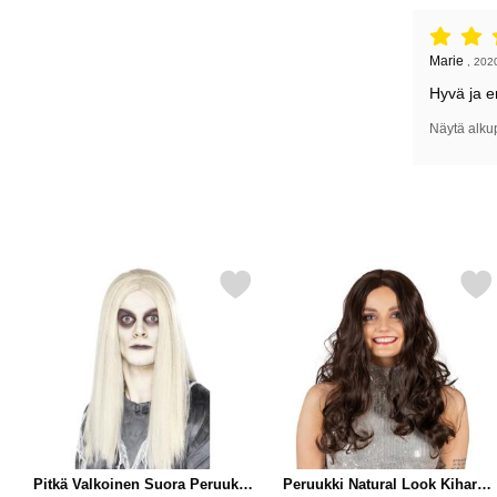
Arvostelu: 
Arvostelun k
Marie
,
202
Hyvä ja er
Näytä alku
Merkitse pitkä Valkoinen Suora Peruukki Aave suosikiksi
Merkitse peruukki Natural Look
Pitkä Valkoinen Suora Peruukki
Peruukki Natural Look Kihara