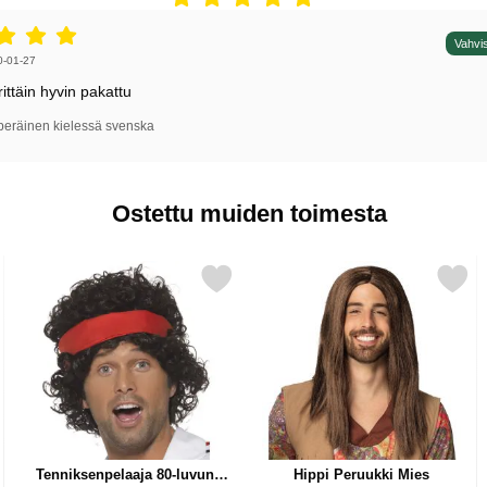
5 tähdet / 5,
Vahvis
irjoittaja:
0-01-27
ittäin hyvin pakattu
peräinen kielessä svenska
Ostettu muiden toimesta
 Kihara Ruskea suosikiksi
Merkitse tenniksenpelaaja 80-luvun Peruukki suosikiksi
Merkitse hippi Peruukki M
Tenniksenpelaaja 80-luvun
Hippi Peruukki Mies