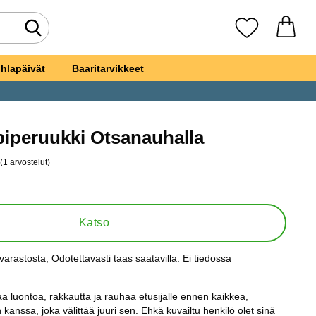
Tee haku
Suosikkini
hlapäivät
Baaritarvikkeet
piperuukki Otsanauhalla
(1 arvostelut)
a kaikki arvostelut
di Hippiperuukki Otsanauhalla
Katso
varastosta
, Odotettavasti taas saatavilla:
Ei tiedossa
s:
taa luontoa, rakkautta ja rauhaa etusijalle ennen kaikkea,
 kanssa, joka välittää juuri sen. Ehkä kuvailtu henkilö olet sinä