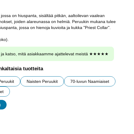
jossa on hiuspanta, sisältää pitkän, aaltoilevan vaalean
nokset, joiden alareunassa on helmiä. Peruukin mukana tulee
iuspanta, jossa on hienoja kuvioita ja kukka "Priest Collar".
oko).
ja katso, mitä asiakkaamme ajattelevat meistä ★★★★★
kaltaisia tuotteita
Peruukit
Naisten Peruukit
70-luvun Naamiaiset
et
)
udet