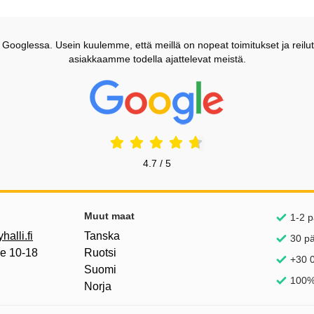
ooglessa. Usein kuulemme, että meillä on nopeat toimitukset ja reilut
asiakkaamme todella ajattelevat meistä.
Prisjakt Arvostelu: 4.7 Tähdet
4.7 / 5
inkkejä
Muut maat
1-2 p
alli.fi
Tanska
30 p
pe 10-18
Ruotsi
+30 0
Suomi
100%
Norja