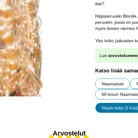
itse?
Hippiperuukki Blonde, 
peruukin, jossa on pu
myös iloisen värinen h
Yksi koko (aikuisten k
Lue
arvostelumme
Katso lisää saman
Naamiaiset
60-luvun Naamiais
Näytä lisää
(3 lisää
ominaisu
Arvostelut