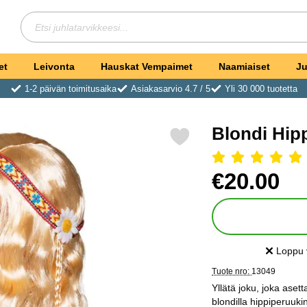
Hae
Etsi juhlatarvikkeesi
et
Leivonta
Hauskat Vempaimet
Naamiaiset
Ju
1-2 päivän toimitusaika
Asiakasarvio 4.7 / 5
Yli 30 000 tuotetta
Blondi Hip
Merkitse blondi Hippiperuukki Otsanauhalla suosikiksi
Arvostelu: 5 Tähdet, Ohit
Osta tämä tuote, Blon
hinta
€20.00
Loppu 
Saatavuu
Tuote nro:
13049
Yllätä joku, joka aset
blondilla hippiperuukin