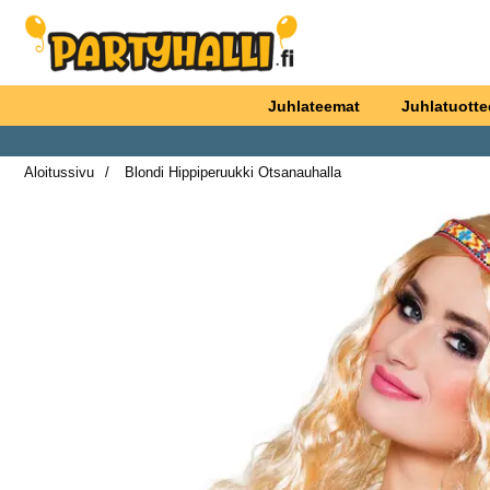
Ostoskori laajennettu Partyhallen AB
Juhlateemat
Juhlatuotte
Aloitussivu
Blondi Hippiperuukki Otsanauhalla