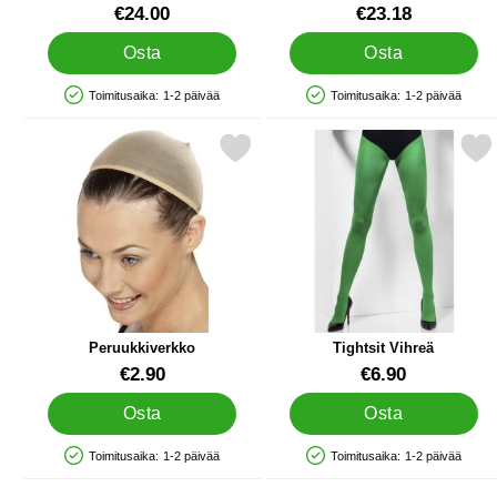
Aave
Ruskea
Tuote.nro 13414
Tuote.nro 84070
€24.00
€23.18
Osta
Osta
Toimitusaika:
1-2 päivää
Toimitusaika:
1-2 päivää
Saatavuus: Varastossa
Saatavuus: Varastossa
Merkitse peruukkiverkko suosikiksi
Merkitse tightsit Vih
Peruukkiverkko
Tightsit Vihreä
Tuote.nro 1005
Tuote.nro 9674
€2.90
€6.90
Osta
Osta
Toimitusaika:
1-2 päivää
Toimitusaika:
1-2 päivää
Saatavuus: Varastossa
Saatavuus: Varastossa