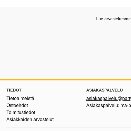
Lue arvostelumme G
Alatunnisteen sisältö Sekalaista tietoa ja l
TIEDOT
ASIAKASPALVELU
Tietoa meistä
asiakaspalvelu@partyh
Ostoehdot
Asiakaspalvelu: ma-
Toimitustiedot
Asiakkaiden arvostelut