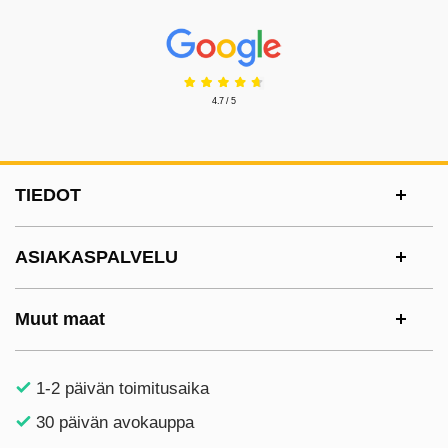
Prisjakt Arvostelu: 4.7 Tähdet
4.7 / 5
Alatunnisteen sisältö Sekalaista tietoa ja l
TIEDOT
ASIAKASPALVELU
Muut maat
1-2 päivän toimitusaika
30 päivän avokauppa