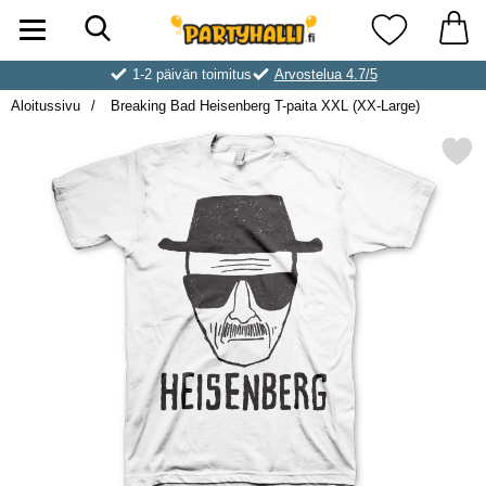
Hae
Ostoskori laajennettu Partyhallen AB
Suosikkini
1-2 päivän toimitus
Arvostelua 4.7/5
Aloitussivu
Breaking Bad Heisenberg T-paita XXL (XX-Large)
Merkitse breaking Bad Heisenberg T-pa