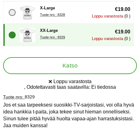
X-Large
€19.00
Tuote nro : 8328
Loppu varastosta
(0 )
XX-Large
€19.00
Tuote nro : 8329
Loppu varastosta
(0 )
Katso
Loppu varastosta
Saatavuus:
, Odotettavasti taas saatavilla:
Ei tiedossa
Tuote nro:
8329
Jos et saa tarpeeksesi suosikki-TV-sarjoistasi, voi olla hyvä
idea hankkia t-paita, joka tekee sinut hieman onnelliseksi.
Sinun tulee pitää hyvää huolta vapaa-ajan harrastuksistasi.
Jaa muiden kanssa!