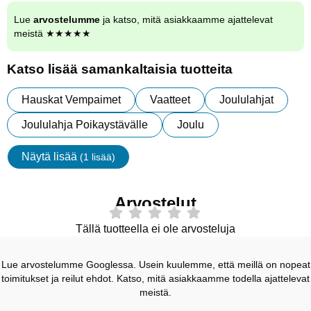
Lue
arvostelumme
ja katso, mitä asiakkaamme ajattelevat
meistä ★★★★★
Katso lisää samankaltaisia tuotteita
Hauskat Vempaimet
Vaatteet
Joululahjat
Joululahja Poikaystävälle
Joulu
Näytä lisää
(1 lisää)
ominaisuudet
Arvostelut
Tällä tuotteella ei ole arvosteluja
Lue arvostelumme Googlessa. Usein kuulemme, että meillä on nopeat
toimitukset ja reilut ehdot. Katso, mitä asiakkaamme todella ajattelevat
meistä.