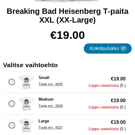
Breaking Bad Heisenberg T-paita
XXL (XX-Large)
Osta tämä tuote, Breaking Bad Heisenberg T-paita XXL
hinta
€19.00
Kokotaulukko
, (Uuden valintanapin val
Valitse vaihtoehto
Small
€19.00
Tuote nro : 8325
Loppu varastosta
(0 )
Medium
€19.00
Tuote nro : 8326
Loppu varastosta
(0 )
Large
€19.00
Tuote nro : 8327
Loppu varastosta
(0 )