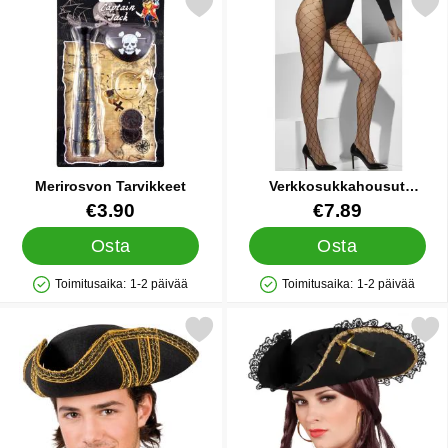
Merkitse merirosvon Tarvikkeet suosikiksi
Merkitse verkkosukkahousut Tim
Merirosvon Tarvikkeet
Verkkosukkahousut
Timanttikuviolla
Tuote.nro 24309
Tuote.nro 9699
€3.90
€7.89
Osta
Osta
Toimitusaika:
1-2 päivää
Toimitusaika:
1-2 päivää
Saatavuus: Varastossa
Saatavuus: Varastossa
rkitse merirosvohattu Kultaisilla Yksityiskohdilla suosikiksi
Merkitse merirosvohattu Kultaisi