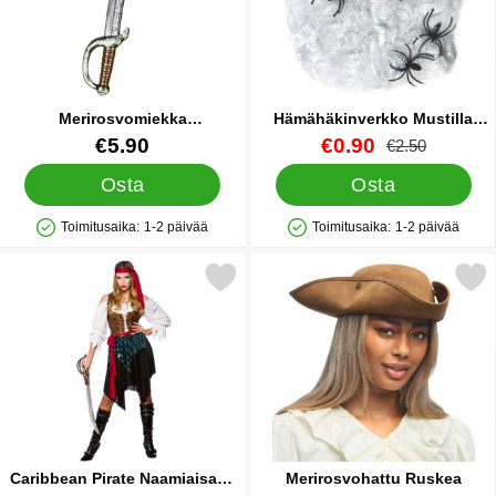
Merirosvomiekka
Hämähäkinverkko Mustilla
Käärmekahvalla
Hämähäkeillä 40g
Tuote.nro 22864
Tuote.nro 38697
uusi hinta
€5.90
€0.90
vanha hinta
€2.50
Osta
Osta
Toimitusaika:
1-2 päivää
Toimitusaika:
1-2 päivää
Saatavuus: Varastossa
Saatavuus: Varastossa
Merkitse caribbean Pirate Naamiaisasu Small suosikiksi
Merkitse merirosvohattu 
Caribbean Pirate Naamiaisasu
Merirosvohattu Ruskea