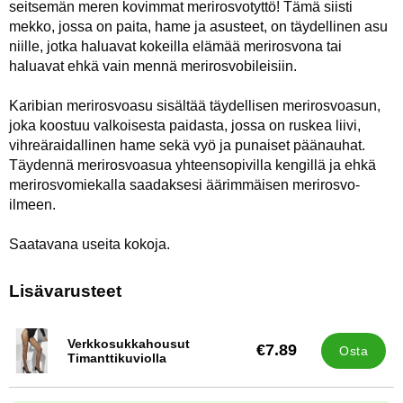
seitsemän meren kovimmat merirosvotyttö! Tämä siisti
mekko, jossa on paita, hame ja asusteet, on täydellinen asu
niille, jotka haluavat kokeilla elämää merirosvona tai
haluavat ehkä vain mennä merirosvobileisiin.
Karibian merirosvoasu sisältää täydellisen merirosvoasun,
joka koostuu valkoisesta paidasta, jossa on ruskea liivi,
vihreäraidallinen hame sekä vyö ja punaiset päänauhat.
Täydennä merirosvoasua yhteensopivilla kengillä ja ehkä
merirosvomiekalla saadaksesi äärimmäisen merirosvo-
ilmeen.
Saatavana useita kokoja.
Lisävarusteet
Verkkosukkahousut
€7.89
Osta
Tuote.nro 9699
Timanttikuviolla