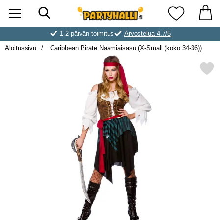
Hae
Ostoskori laajennettu Partyhallen AB
Suosikkini
1-2 päivän toimitus
Arvostelua 4.7/5
Aloitussivu
Caribbean Pirate Naamiaisasu (X-Small (koko 34-36))
Merkitse caribbean Pirate Naamiaisasu (