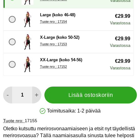
Varastossa
Large (koko 46-48)
€29.99
Tuote nro : 17154
Varastossa
X-Large (koko 50-52)
€29.99
Tuote nro : 17153
Varastossa
XX-Large (koko 54-56)
€29.99
Tuote nro : 17152
Varastossa
määrä
-
+
Lisää ostoskoriin
Toimitusaika:
1-2 päivää
Saatavuus: Varastossa
Tuote nro:
17155
Oletko kutsuttu merirosvonaamiaiseen ja etsit nyt täydellistä
merirosvoasua? Tällä naamiaisasulla sinusta tulee helposti