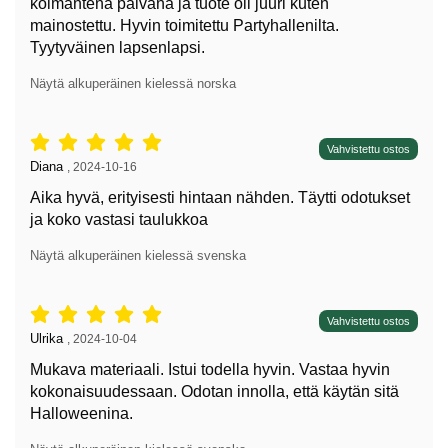
kolmantena päivänä ja tuote oli juuri kuten
mainostettu. Hyvin toimitettu Partyhallenilta.
Tyytyväinen lapsenlapsi.
Näytä alkuperäinen kielessä norska
Arvostelu: 5 tähdet / 5,
Vahvistettu ostos
Arvostelun kirjoittaja:
Diana
,
2024-10-16
Aika hyvä, erityisesti hintaan nähden. Täytti odotukset
ja koko vastasi taulukkoa
Näytä alkuperäinen kielessä svenska
Arvostelu: 5 tähdet / 5,
Vahvistettu ostos
Arvostelun kirjoittaja:
Ulrika
,
2024-10-04
Mukava materiaali. Istui todella hyvin. Vastaa hyvin
kokonaisuudessaan. Odotan innolla, että käytän sitä
Halloweenina.