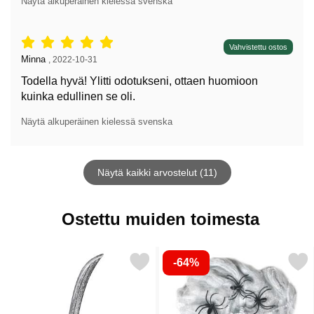
Näytä alkuperäinen kielessä svenska
Arvostelu: 5 tähdet / 5,
Vahvistettu ostos
Arvostelun kirjoittaja:
Minna
,
2022-10-31
Todella hyvä! Ylitti odotukseni, ottaen huomioon
kuinka edullinen se oli.
Näytä alkuperäinen kielessä svenska
Näytä kaikki arvostelut (11)
Ostettu muiden toimesta
-64%
Merkitse merirosvomiekka Käärmekahvalla suosikiksi
Merkitse hämähäkinverkko Mustilla