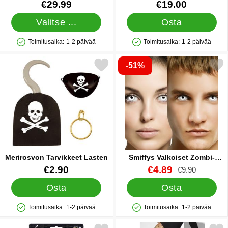
Small
Tuote.nro 17156
Tuote.nro 38324
€29.99
€19.00
Valitse ...
Osta
Toimitusaika:
1-2 päivää
Toimitusaika:
1-2 päivää
Saatavuus: Varastossa
Saatavuus: Varastossa
-51%
Merkitse merirosvon Tarvikkeet Lasten suosikiksi
Merkitse smiffys Valkoiset Zomb
Merirosvon Tarvikkeet Lasten
Smiffys Valkoiset Zombi-
piilolinssit
Tuote.nro 24311
Tuote.nro 9398
uusi hinta
€2.90
€4.89
vanha hinta
€9.90
Osta
Osta
Toimitusaika:
1-2 päivää
Toimitusaika:
1-2 päivää
Saatavuus: Varastossa
Saatavuus: Varastossa