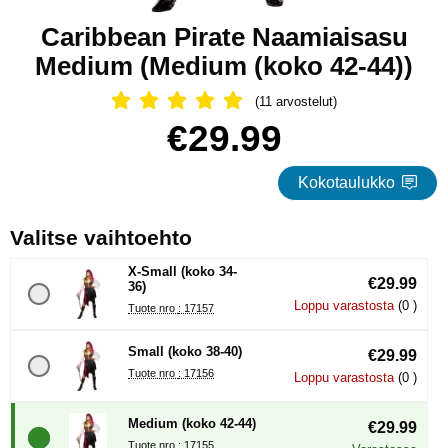
Caribbean Pirate Naamiaisasu
Medium (Medium (koko 42-44))
(11 arvostelut)
Arvostelu: 5 Tähdet, Ohita kaikki arv
Osta tämä tuote, Caribbean Pirate Naamiaisasu Medium
hinta
€29.99
Kokotaulukko
, (Uuden valintanapin val
Valitse vaihtoehto
X-Small (koko 34-
€29.99
36)
Loppu varastosta
(0 )
Tuote nro : 17157
Small (koko 38-40)
€29.99
Tuote nro : 17156
Loppu varastosta
(0 )
Medium (koko 42-44)
€29.99
Tuote nro : 17155