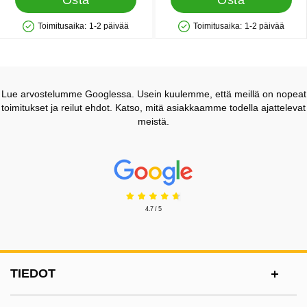
Osta
Osta
Toimitusaika:
1-2 päivää
Toimitusaika:
1-2 päivää
Saatavuus: Varastossa
Saatavuus: Varastossa
Lue arvostelumme Googlessa. Usein kuulemme, että meillä on nopeat
toimitukset ja reilut ehdot. Katso, mitä asiakkaamme todella ajattelevat
meistä.
Prisjakt Arvostelu: 4.7 Tähdet
4.7 / 5
Alatunnisteen sisältö Sekalaista tietoa ja l
TIEDOT