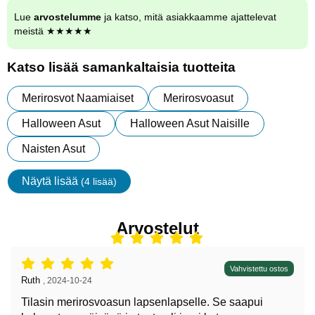
Lue
arvostelumme
ja katso, mitä asiakkaamme ajattelevat
meistä ★★★★★
Katso lisää samankaltaisia tuotteita
Merirosvot Naamiaiset
Merirosvoasut
Halloween Asut
Halloween Asut Naisille
Naisten Asut
Näytä lisää
(4 lisää)
ominaisuudet
Arvostelut
Arvostelu: 5 tähdet / 5,
Vahvistettu ostos
Arvostelun kirjoittaja:
Ruth
,
2024-10-24
Tilasin merirosvoasun lapsenlapselle. Se saapui