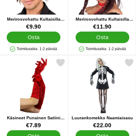
Merirosvohattu Kultaisilla
Merirosvohattu Kultaisilla
Yksityiskohdilla
Ruseteillla
Tuote.nro 15454
Tuote.nro 15567
€9.90
€11.90
Osta
Osta
Toimitusaika:
1-2 päivää
Toimitusaika:
1-2 päivää
Saatavuus: Varastossa
Saatavuus: Varastossa
itse käsineet Punainen Satiini Rypytyksellä 46 cm suosikiksi
Merkitse luurankomekko Na
Käsineet Punainen Satiini
Luurankomekko Naamiaisasu
Rypytyksellä 46 cm
Tuote.nro 6890
Tuote.nro 1270
€7.89
€22.00