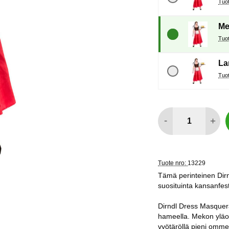
Me
La
määrä
-
+
Tuote nro:
13229
Tämä perinteinen Di
suosituinta kansanfest
Dirndl Dress Masquera
hameella. Mekon yläos
vyötäröllä pieni ommelt