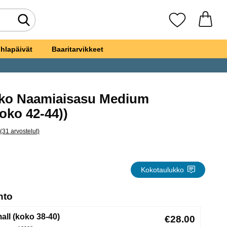
Tee haku
Suosikkini
hlapäivät
Baaritarvikkeet
kko Naamiaisasu Medium
uosikiksi
oko 42-44))
(31 arvostelut)
hita kaikki arvostelut
ndl-mekko Naamiaisasu Medium
Kokotaulukko
, (Uuden valintanapin valitseminen lataa sivun
hto
all (koko 38-40)
€28.00