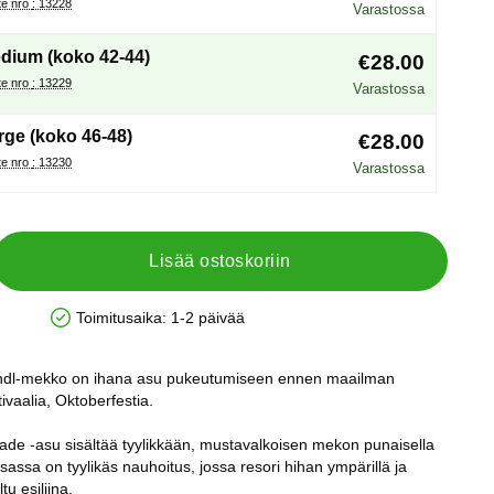
Tuote nro : 13228
Varastossa
dium (koko 42-44)
€28.00
Tuote nro : 13229
Varastossa
rge (koko 46-48)
€28.00
Tuote nro : 13230
Varastossa
Lisää ostoskoriin
Toimitusaika:
1-2 päivää
Saatavuus: Varastossa
rndl-mekko on ihana asu pukeutumiseen ennen maailman
ivaalia, Oktoberfestia.
de -asu sisältää tyylikkään, mustavalkoisen mekon punaisella
assa on tyylikäs nauhoitus, jossa resori hihan ympärillä ja
u esiliina.