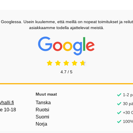
ooglessa. Usein kuulemme, että meillä on nopeat toimitukset ja reilut
asiakkaamme todella ajattelevat meistä.
Prisjakt Arvostelu: 4.7 Tähdet
4.7 / 5
inkkejä
Muut maat
1-2 p
alli.fi
Tanska
30 p
pe 10-18
Ruotsi
+30 0
Suomi
100%
Norja