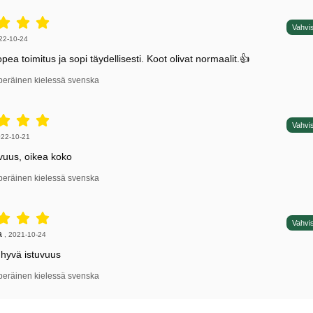
5 tähdet / 5,
Vahvis
irjoittaja:
22-10-24
opea toimitus ja sopi täydellisesti. Koot olivat normaalit.👍
peräinen kielessä svenska
5 tähdet / 5,
Vahvis
irjoittaja:
22-10-21
vuus, oikea koko
peräinen kielessä svenska
5 tähdet / 5,
Vahvis
irjoittaja:
a
,
2021-10-24
 hyvä istuvuus
peräinen kielessä svenska