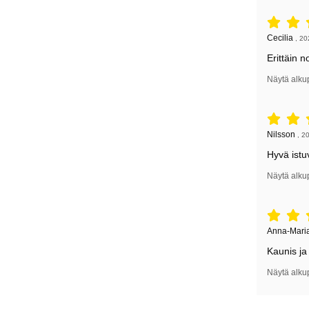
Arvostelu: 
Arvostelun k
Cecilia
,
20
Erittäin n
Näytä alku
Arvostelu: 
Arvostelun k
Nilsson
,
20
Hyvä istu
Näytä alku
Arvostelu: 
Arvostelun k
Anna-Mari
Kaunis ja
Näytä alku