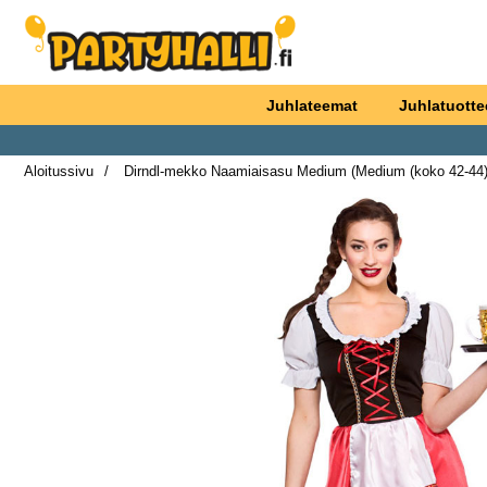
Ostoskori laajennettu Partyhallen AB
Juhlateemat
Juhlatuotte
Aloitussivu
Dirndl-mekko Naamiaisasu Medium (Medium (koko 42-44)