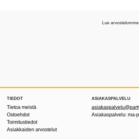
Lue arvostelumme G
Alatunnisteen sisältö Sekalaista tietoa ja l
TIEDOT
ASIAKASPALVELU
Tietoa meistä
asiakaspalvelu@partyh
Ostoehdot
Asiakaspalvelu: ma-
Toimitustiedot
Asiakkaiden arvostelut