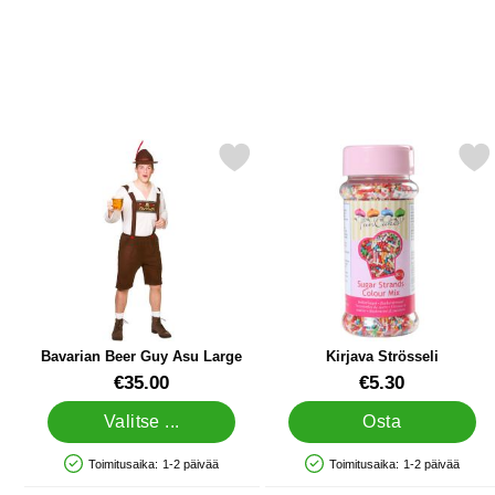
Merkitse bavarian Beer Guy Asu Large suosikiksi
Merkitse kirjava Strös
Bavarian Beer Guy Asu Large
Kirjava Strösseli
Tuote.nro 15857
Tuote.nro 6129
€35.00
€5.30
Valitse ...
Osta
Toimitusaika:
1-2 päivää
Toimitusaika:
1-2 päivää
Saatavuus: Varastossa
Saatavuus: Varastossa