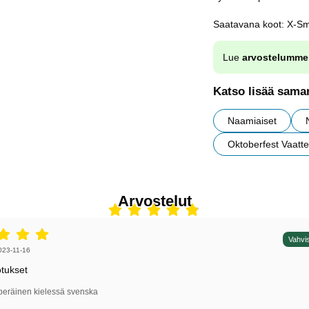
Saatavana koot: X-Sm
Lue
arvostelumme
Katso lisää saman
Naamiaiset
Oktoberfest Vaatte
Arvostelut
5 tähdet / 5,
Vahvis
irjoittaja:
023-11-16
otukset
peräinen kielessä svenska