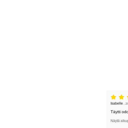
Arvostelu: 
Arvostelun k
Isabelle
,
2
Täytti od
Näytä alku