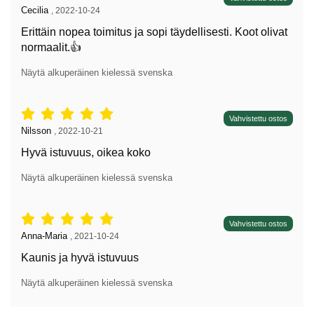
Arvostelun kirjoittaja:
Cecilia
,
2022-10-24
Erittäin nopea toimitus ja sopi täydellisesti. Koot olivat
normaalit.👍
Näytä alkuperäinen kielessä svenska
Arvostelu: 5 tähdet / 5,
Vahvistettu ostos
Arvostelun kirjoittaja:
Nilsson
,
2022-10-21
Hyvä istuvuus, oikea koko
Näytä alkuperäinen kielessä svenska
Arvostelu: 5 tähdet / 5,
Vahvistettu ostos
Arvostelun kirjoittaja:
Anna-Maria
,
2021-10-24
Kaunis ja hyvä istuvuus
Näytä alkuperäinen kielessä svenska