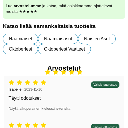
Lue
arvostelumme
ja katso, mitä asiakkaamme ajattelevat
meistä ★★★★★
Katso lisää samankaltaisia tuotteita
Naamiaiset
Naamiaisasut
Naisten Asut
Oktoberfest
Oktoberfest Vaatteet
Arvostelut
Arvostelu: 5 tähdet / 5,
Vahvistettu ostos
Arvostelun kirjoittaja:
Isabelle
,
2023-11-16
Täytti odotukset
Näytä alkuperäinen kielessä svenska
Arvostelu: 5 tähdet / 5,
Vahvistettu ostos