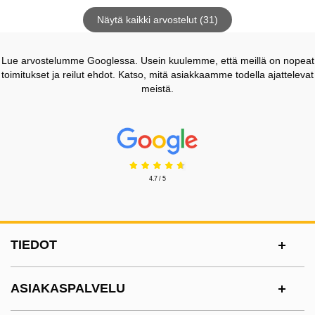
Näytä kaikki arvostelut (31)
Lue arvostelumme Googlessa. Usein kuulemme, että meillä on nopeat
toimitukset ja reilut ehdot. Katso, mitä asiakkaamme todella ajattelevat
meistä.
Prisjakt Arvostelu: 4.7 Tähdet
4.7 / 5
Alatunnisteen sisältö Sekalaista tietoa ja l
TIEDOT
ASIAKASPALVELU