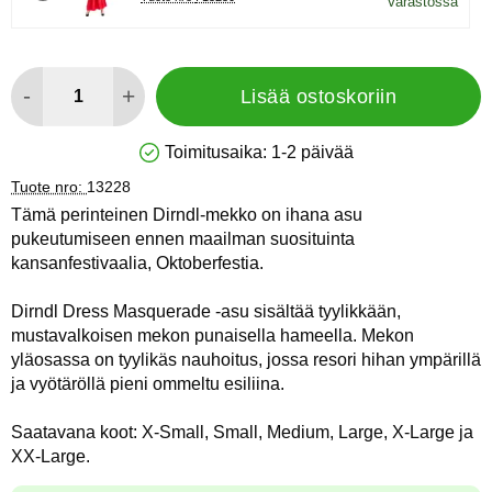
Varastossa
määrä
-
+
Lisää ostoskoriin
Toimitusaika:
1-2 päivää
Saatavuus: Varastossa
Tuote nro:
13228
Tämä perinteinen Dirndl-mekko on ihana asu
pukeutumiseen ennen maailman suosituinta
kansanfestivaalia, Oktoberfestia.
Dirndl Dress Masquerade -asu sisältää tyylikkään,
mustavalkoisen mekon punaisella hameella. Mekon
yläosassa on tyylikäs nauhoitus, jossa resori hihan ympärillä
ja vyötäröllä pieni ommeltu esiliina.
Saatavana koot: X-Small, Small, Medium, Large, X-Large ja
XX-Large.