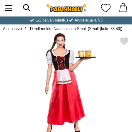
Hae
Ostoskori laajennettu Partyhallen AB
Suosikkini
1-2 päivän toimitus
Arvostelua 4.7/5
Aloitussivu
Dirndl-mekko Naamiaisasu Small (Small (koko 38-40))
Merkitse dirndl-mekko Naamiaisasu Small