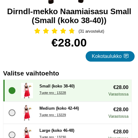
Dirndl-mekko Naamiaisasu Small
(Small (koko 38-40))
(31 arvostelut)
Arvostelu: 4.81 Tähdet, Ohita kaikki 
Osta tämä tuote, Dirndl-mekko Naamiaisasu Small
hinta
€28.00
Kokotaulukko
, (Uuden valintanapin val
Valitse vaihtoehto
Small (koko 38-40)
€28.00
Tuote nro : 13228
Varastossa
Medium (koko 42-44)
€28.00
Tuote nro : 13229
Varastossa
Large (koko 46-48)
€28.00
Tuote nro : 13230