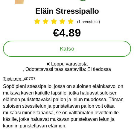
Eläin Stressipallo
(1 arvostelut)
Arvostelu: 5 Tähdet, Ohita kaikki arv
Osta tämä tuote, Eläin Stressipallo
hinta
€4.89
Katso
Loppu varastosta
Saatavuus:
, Odotettavasti taas saatavilla:
Ei tiedossa
Tuote nro:
40707
Söpö pieni stressipallo, jossa on suloinen eläinkasvo, on
mukava kaveri kaikille lapsille, jotka haluavat suloisen
eläimen puristettavaksi pallon ja lelun muodossa. Tämän
suloisen stressilelun ja puristettavan pallon voit ottaa
mukaasi minne tahansa, se on välttämätön levottomille
käsille, jotka haluavat mukavan puristeltavan lelun ja
kauniin puristeltavan eläimen.