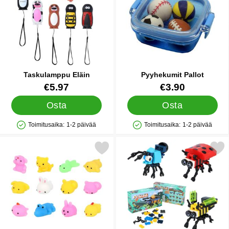
Taskulamppu Eläin
Pyyhekumit Pallot
Tuote.nro 86038
Tuote.nro 25289
€5.97
€3.90
Osta
Osta
Toimitusaika:
1-2 päivää
Toimitusaika:
1-2 päivää
Saatavuus: Varastossa
Saatavuus: Varastossa
Merkitse joustava Eläinlelu suosikiksi
Merkitse rakennuspalikat H