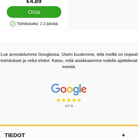
Tuote.nro 14047
€4.89
Osta
Toimitusaika:
1-2 päivää
Saatavuus: Varastossa
Lue arvostelumme Googlessa. Usein kuulemme, että meillä on nopeat
toimitukset ja reilut ehdot. Katso, mitä asiakkaamme todella ajattelevat
meistä.
Prisjakt Arvostelu: 4.7 Tähdet
4.7 / 5
Alatunnisteen sisältö Sekalaista tietoa ja l
TIEDOT