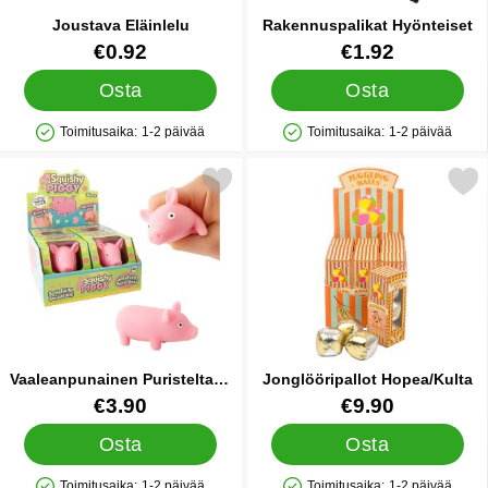
Joustava Eläinlelu
Rakennuspalikat Hyönteiset
Tuote.nro 87010
Tuote.nro 86987
€0.92
€1.92
Osta
Osta
Toimitusaika:
1-2 päivää
Toimitusaika:
1-2 päivää
Saatavuus: Varastossa
Saatavuus: Varastossa
Merkitse vaaleanpunainen Puristeltava Possu suosikiksi
Merkitse jonglööripallot Ho
Vaaleanpunainen Puristeltava
Jonglööripallot Hopea/Kulta
Possu
Tuote.nro 87361
Tuote.nro 44500
€3.90
€9.90
Osta
Osta
Toimitusaika:
1-2 päivää
Toimitusaika:
1-2 päivää