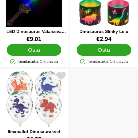
LED Dinosaurus Valaiseva
Dinosaurus Slinky Lelu
Miekka
Tuote.nro 44671
Tuote.nro 44667
€9.01
€2.94
Osta
Osta
Toimitusaika:
1-2 päivää
Toimitusaika:
1-2 päivää
Saatavuus: Varastossa
Saatavuus: Varastossa
Merkitse ilmapallot Dinosaurukset suosikiksi
Ilmapallot Dinosaurukset