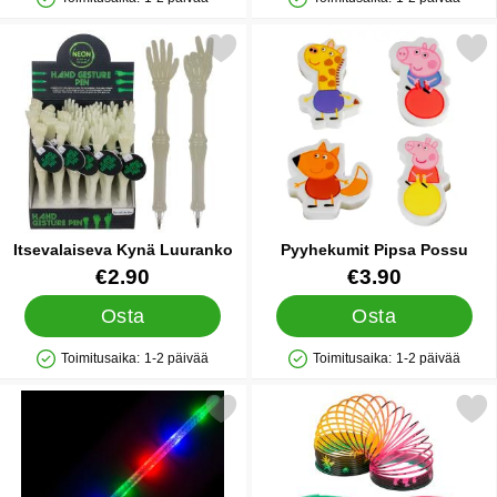
Saatavuus: Varastossa
Saatavuus: Varastossa
Merkitse itsevalaiseva Kynä Luuranko suosikiksi
Merkitse pyyhekumit Pips
Itsevalaiseva Kynä Luuranko
Pyyhekumit Pipsa Possu
Tuote.nro 42600
Tuote.nro 38255
€2.90
€3.90
Osta
Osta
Toimitusaika:
1-2 päivää
Toimitusaika:
1-2 päivää
Saatavuus: Varastossa
Saatavuus: Varastossa
Merkitse lED Dinosaurus Valaiseva Miekka suosikiksi
Merkitse dinosaurus Slin