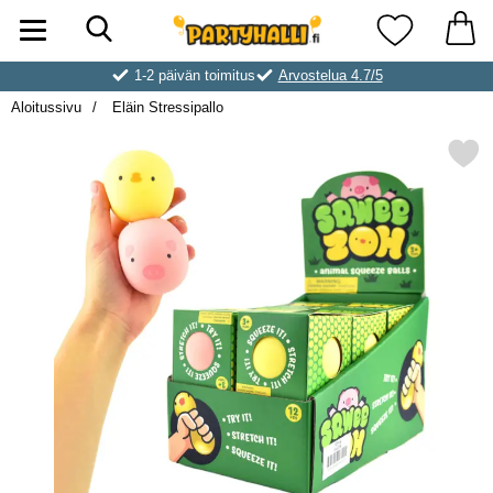
Hae
Ostoskori laajennettu Partyhallen AB
Suosikkini
1-2 päivän toimitus
Arvostelua 4.7/5
Aloitussivu
Eläin Stressipallo
Merkitse eläin Stressip