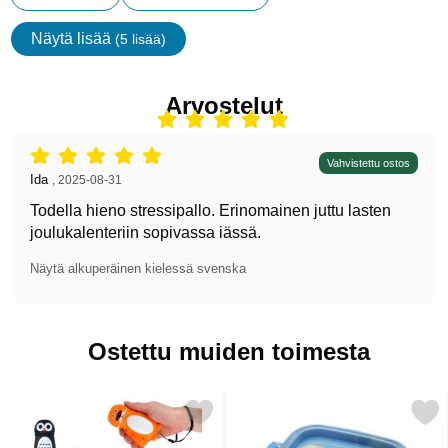
Näytä lisää
(5 lisää)
ominaisuudet
Arvostelut
Arvostelu: 5 tähdet / 5,
Vahvistettu ostos
Arvostelun kirjoittaja:
Ida
,
2025-08-31
Todella hieno stressipallo. Erinomainen juttu lasten
joulukalenteriin sopivassa iässä.
Näytä alkuperäinen kielessä svenska
Ostettu muiden toimesta
Merkitse taskulamppu Eläin suosikiksi
Merkitse pyyhekumit Pa