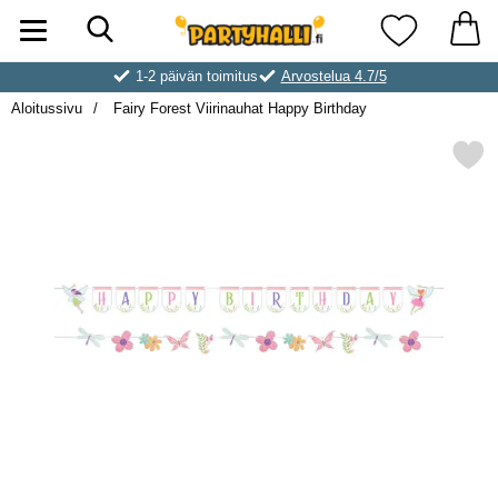
Hae
Ostoskori laajennettu Partyhallen AB
Suosikkini
1-2 päivän toimitus
Arvostelua 4.7/5
Aloitussivu
Fairy Forest Viirinauhat Happy Birthday
Merkitse fairy Forest Viirinauhat