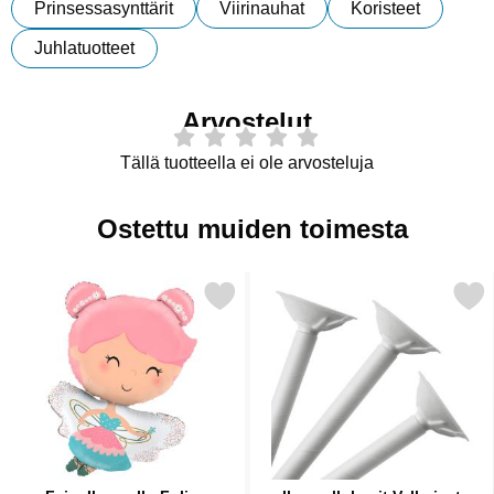
Prinsessasynttärit
Viirinauhat
Koristeet
Juhlatuotteet
Arvostelut
Tällä tuotteella ei ole arvosteluja
Ostettu muiden toimesta
Merkitse fairy Ilmapallo Folio suosikiksi
Merkitse ilmapallokepit V