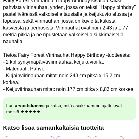
Fairy Forest Viirinauhat Happy Birthday sisältää kaksi
pahvista viirinauhaa, yhden, jossa on teksti "Happy birthday"
pastelliväreissä valkoisella taustalla ja keijukuvio alussa ja
lopussa, sekä viirinauhan, jossa on kuvioita kukista,
kasveista ja perhosista. Viirinauhat ovat noin 2,43 ja 1,77
metriä pitkiä ja ne ripustetaan valkoisella silkkimäisellä
nauhalla.
Tietoa Fairy Forest Viirinauhat Happy Birthday -tuotteesta:
- 2 kpl syntymäpäiväviirinauhaa keijukuvioilla.
- Materiaali: Pahvi.
- Kirjainviirinauhan mitat: noin 243 cm pitkä x 15,2 cm
korkea.
- Keijuviirinauhan mitat: noin 177 cm pitkä x 8,83 cm korkea.
Lue
arvostelumme
ja katso, mitä asiakkaamme ajattelevat
meistä ★★★★★
Katso lisää samankaltaisia tuotteita