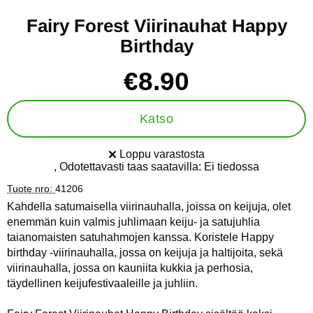
Fairy Forest Viirinauhat Happy
Birthday
Osta tämä tuote, Fairy Forest Viirinauhat Happy Birthday
hinta
€8.90
Katso
Loppu varastosta
Saatavuus:
, Odotettavasti taas saatavilla:
Ei tiedossa
Tuote nro:
41206
Kahdella satumaisella viirinauhalla, joissa on keijuja, olet
enemmän kuin valmis juhlimaan keiju- ja satujuhlia
taianomaisten satuhahmojen kanssa. Koristele Happy
birthday -viirinauhalla, jossa on keijuja ja haltijoita, sekä
viirinauhalla, jossa on kauniita kukkia ja perhosia,
täydellinen keijufestivaaleille ja juhliin.