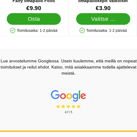
Fairy Ilmapallo Folio
Ilmapallokepit Valkoiset
Tuote.nro 44231
Tuote.nro 5059
€9.90
€3.90
Osta
Valitse ...
Toimitusaika:
1-2 päivää
Toimitusaika:
1-2 päivää
Saatavuus: Varastossa
Saatavuus: Varastossa
Lue arvostelumme Googlessa. Usein kuulemme, että meillä on nopeat
toimitukset ja reilut ehdot. Katso, mitä asiakkaamme todella ajattelevat
meistä.
Prisjakt Arvostelu: 4.7 Tähdet
4.7 / 5
Alatunnisteen sisältö Sekalaista tietoa ja l