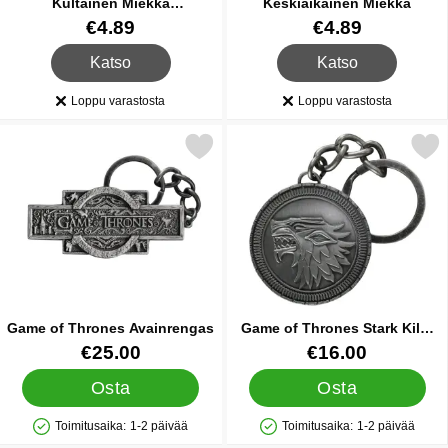
Kultainen Miekka
Keskiaikainen Miekka
Assassination
Tuote.nro 11050
Tuote.nro 11054
€4.89
€4.89
, Kultainen Miekka Assassination
, Keskiaikainen Miekka
Katso
Katso
Loppu varastosta
Loppu varastosta
Saatavuus:
Saatavuus:
Merkitse game of Thrones Avainrengas suosikiksi
Merkitse game of Thrones Stark Ki
Game of Thrones Avainrengas
Game of Thrones Stark Kilpi
Avainrengas
Tuote.nro 44311
Tuote.nro 44312
€25.00
€16.00
Osta
Osta
Toimitusaika:
1-2 päivää
Toimitusaika:
1-2 päivää
Saatavuus: Varastossa
Saatavuus: Varastossa