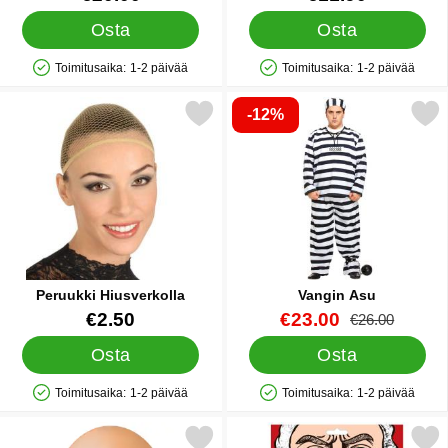
Osta
Osta
Toimitusaika:
1-2 päivää
Toimitusaika:
1-2 päivää
Saatavuus: Varastossa
Saatavuus: Varastossa
-12%
Merkitse peruukki Hiusverkolla suosikiksi
Merkitse vangin As
Peruukki Hiusverkolla
Vangin Asu
Tuote.nro 7796
Tuote.nro 24338
uusi hinta
€2.50
€23.00
vanha hinta
€26.00
Osta
Osta
Toimitusaika:
1-2 päivää
Toimitusaika:
1-2 päivää
Saatavuus: Varastossa
Saatavuus: Varastossa
Merkitse premium Ilmapallot Blush 25-pakkaus suosikiksi
Merkitse parta Harm