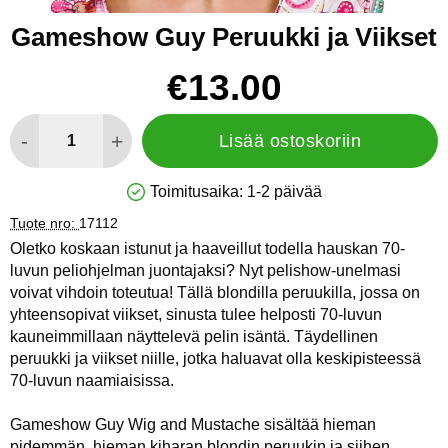
Gameshow Guy Peruukki ja Viikset
Osta tämä tuote, Gameshow Guy Peruukki ja Viikset
hinta
€13.00
määrä
-
+
Lisää ostoskoriin
Toimitusaika:
1-2 päivää
Saatavuus: Varastossa
Tuote nro:
17112
Oletko koskaan istunut ja haaveillut todella hauskan 70-
luvun peliohjelman juontajaksi? Nyt pelishow-unelmasi
voivat vihdoin toteutua! Tällä blondilla peruukilla, jossa on
yhteensopivat viikset, sinusta tulee helposti 70-luvun
kauneimmillaan näyttelevä pelin isäntä. Täydellinen
peruukki ja viikset niille, jotka haluavat olla keskipisteessä
70-luvun naamiaisissa.
Gameshow Guy Wig and Mustache sisältää hieman
pidemmän, hieman kiharan blondin peruukin ja siihen