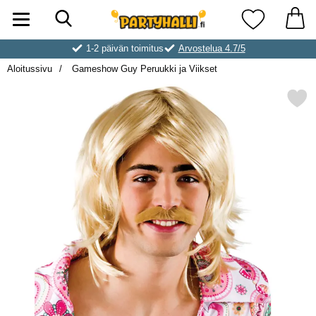
Hae
Ostoskori laajennettu Partyhallen AB
Suosikkini
1-2 päivän toimitus
Arvostelua 4.7/5
Aloitussivu
Gameshow Guy Peruukki ja Viikset
Merkitse gameshow Guy Peruukki