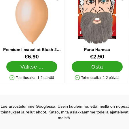
Premium Ilmapallot Blush 25-
Parta Harmaa
pakkaus
Tuote.nro 25747
Tuote.nro 14241
€6.90
€2.90
Valitse ...
Osta
Toimitusaika:
1-2 päivää
Toimitusaika:
1-2 päivää
Saatavuus: Varastossa
Saatavuus: Varastossa
Lue arvostelumme Googlessa. Usein kuulemme, että meillä on nopeat
toimitukset ja reilut ehdot. Katso, mitä asiakkaamme todella ajattelevat
meistä.