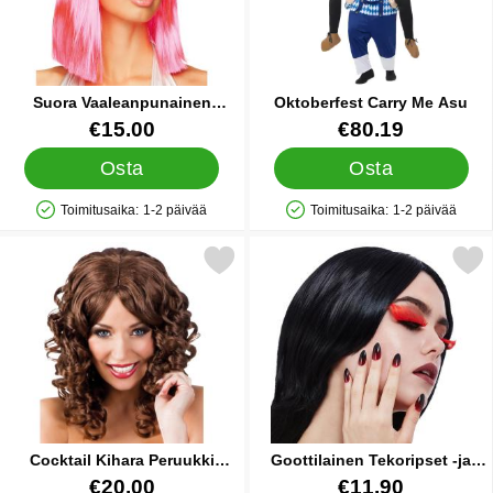
Suora Vaaleanpunainen
Oktoberfest Carry Me Asu
Peruukki
Tuote.nro 15577
Tuote.nro 15639
€15.00
€80.19
Osta
Osta
Toimitusaika:
1-2 päivää
Toimitusaika:
1-2 päivää
Saatavuus: Varastossa
Saatavuus: Varastossa
Merkitse cocktail Kihara Peruukki Ruskea suosikiksi
Merkitse goottilainen Tekoripset
Cocktail Kihara Peruukki
Goottilainen Tekoripset -ja
Ruskea
Kynsisetti
Tuote.nro 15606
Tuote.nro 39719
€20.00
€11.90