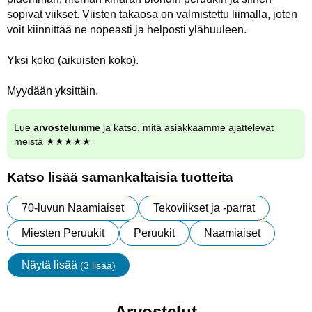
sopivat viikset. Viisten takaosa on valmistettu liimalla, joten
voit kiinnittää ne nopeasti ja helposti ylähuuleen.
Yksi koko (aikuisten koko).
Myydään yksittäin.
Lue
arvostelumme
ja katso, mitä asiakkaamme ajattelevat
meistä ★★★★★
Katso lisää samankaltaisia tuotteita
70-luvun Naamiaiset
Tekoviikset ja -parrat
Miesten Peruukit
Peruukit
Naamiaiset
Näytä lisää
(3 lisää)
ominaisuudet
Arvostelut