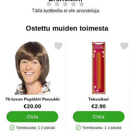
Tällä tuotteella ei ole arvosteluja
Ostettu muiden toimesta
Merkitse 70-luvun Poptähti Peruukki suosikiksi
Merkitse tekosikar
70-luvun Poptähti Peruukki
Tekosikari
Tuote.nro 1128
Tuote.nro 18965
€20.00
€2.90
Osta
Osta
Toimitusaika:
1-2 päivää
Toimitusaika:
1-2 päivää
Saatavuus: Varastossa
Saatavuus: Varastossa