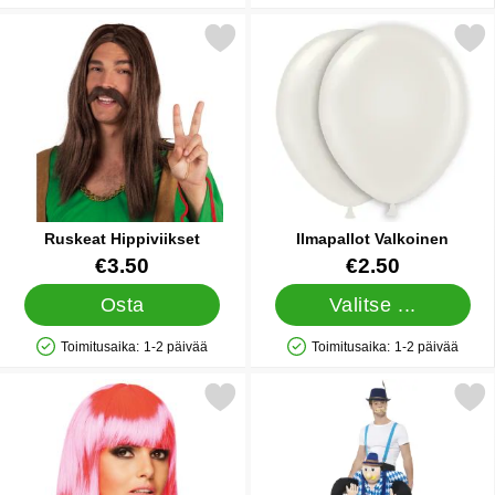
Merkitse ruskeat Hippiviikset suosikiksi
Merkitse ilmapallot Val
Ruskeat Hippiviikset
Ilmapallot Valkoinen
Tuote.nro 15443
Tuote.nro 5006
€3.50
€2.50
Osta
Valitse ...
Toimitusaika:
1-2 päivää
Toimitusaika:
1-2 päivää
Saatavuus: Varastossa
Saatavuus: Varastossa
Merkitse suora Vaaleanpunainen Peruukki suosikiksi
Merkitse oktoberfest Carr