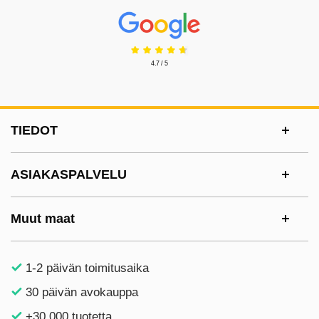
Prisjakt Arvostelu: 4.7 Tähdet
4.7 / 5
Alatunnisteen sisältö Sekalaista tietoa ja l
TIEDOT
ASIAKASPALVELU
Muut maat
1-2 päivän toimitusaika
30 päivän avokauppa
+30 000 tuotetta