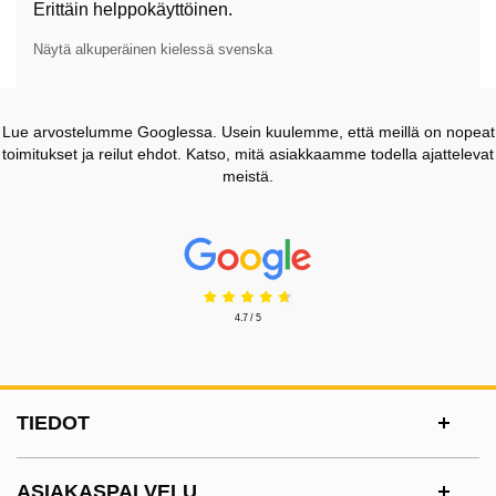
Erittäin helppokäyttöinen.
Näytä alkuperäinen kielessä svenska
Lue arvostelumme Googlessa. Usein kuulemme, että meillä on nopeat
toimitukset ja reilut ehdot. Katso, mitä asiakkaamme todella ajattelevat
meistä.
Prisjakt Arvostelu: 4.7 Tähdet
4.7 / 5
Alatunnisteen sisältö Sekalaista tietoa ja l
TIEDOT
ASIAKASPALVELU