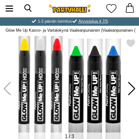
Hae
Ostoskori laajennettu Partyhallen AB
Suosikkini
1-2 päivän toimitus
Arvostelua 4.7/5
Glow Me Up Kasvo- ja Vartalokynä Vaaleanpunainen (Vaaleanpunainen (Tj
Merkitse glow Me Up Kasvo- ja Vartalokynä Vaaleanp
1
/
3