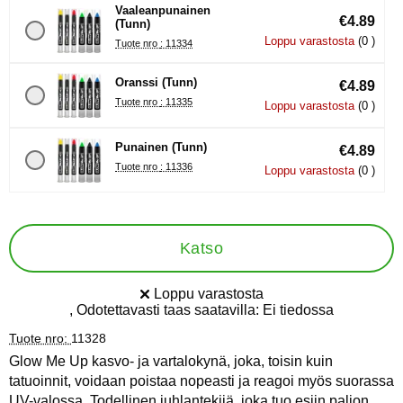
Vaaleanpunainen
€4.89
(Tunn)
Loppu varastosta
(0 )
Tuote nro : 11334
Oranssi (Tunn)
€4.89
Tuote nro : 11335
Loppu varastosta
(0 )
Punainen (Tunn)
€4.89
Tuote nro : 11336
Loppu varastosta
(0 )
Katso
Loppu varastosta
Saatavuus:
, Odotettavasti taas saatavilla:
Ei tiedossa
Tuote nro:
11328
Glow Me Up kasvo- ja vartalokynä, joka, toisin kuin
tatuoinnit, voidaan poistaa nopeasti ja reagoi myös suorassa
UV-valossa. Todellinen juhlantekijä, joka tuo esiin paljon