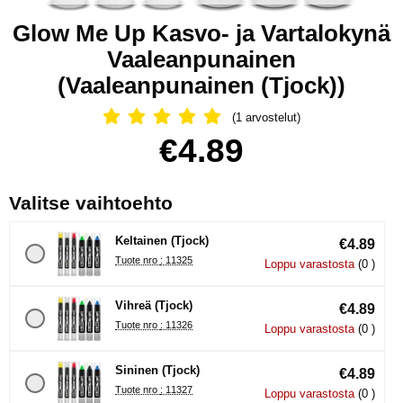
Glow Me Up Kasvo- ja Vartalokynä
Vaaleanpunainen
(Vaaleanpunainen (Tjock))
(1 arvostelut)
Arvostelu: 5 Tähdet, Ohita kaikki arv
Osta tämä tuote, Glow Me Up Kasvo- ja Vartalokynä Vaalean
hinta
€4.89
, (Uuden valintanapin val
Valitse vaihtoehto
Keltainen (Tjock)
€4.89
Tuote nro : 11325
Loppu varastosta
(0 )
Vihreä (Tjock)
€4.89
Tuote nro : 11326
Loppu varastosta
(0 )
Sininen (Tjock)
€4.89
Tuote nro : 11327
Loppu varastosta
(0 )