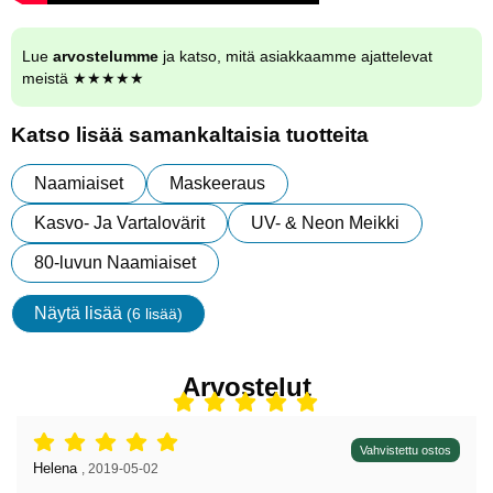
Lue
arvostelumme
ja katso, mitä asiakkaamme ajattelevat
meistä ★★★★★
Katso lisää samankaltaisia tuotteita
Naamiaiset
Maskeeraus
Kasvo- Ja Vartalovärit
UV- & Neon Meikki
80-luvun Naamiaiset
Näytä lisää
(6 lisää)
ominaisuudet
Arvostelut
Arvostelu: 5 tähdet / 5,
Vahvistettu ostos
Arvostelun kirjoittaja:
Helena
,
2019-05-02