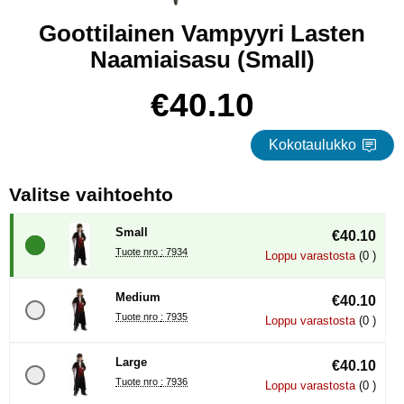
Goottilainen Vampyyri Lasten
Naamiaisasu (Small)
Osta tämä tuote, Goottilainen Vampyyri Lasten Naamiaisasu
hinta
€40.10
Kokotaulukko
, (Uuden valintanapin val
Valitse vaihtoehto
Small
€40.10
Tuote nro : 7934
Loppu varastosta
(0 )
Medium
€40.10
Tuote nro : 7935
Loppu varastosta
(0 )
Large
€40.10
Tuote nro : 7936
Loppu varastosta
(0 )