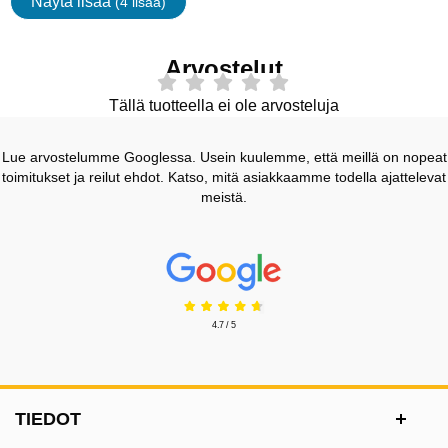
Näytä lisää
(4 lisää)
ominaisuudet
Arvostelut
Tällä tuotteella ei ole arvosteluja
Lue arvostelumme Googlessa. Usein kuulemme, että meillä on nopeat
toimitukset ja reilut ehdot. Katso, mitä asiakkaamme todella ajattelevat
meistä.
Prisjakt Arvostelu: 4.7 Tähdet
4.7 / 5
Alatunnisteen sisältö Sekalaista tietoa ja l
TIEDOT