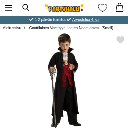
Hae
Ostoskori laajennettu Partyhallen AB
Suosikkini
1-2 päivän toimitus
Arvostelua 4.7/5
Aloitussivu
Goottilainen Vampyyri Lasten Naamiaisasu (Small)
Merkitse goottilainen Vampyyri Lasten 