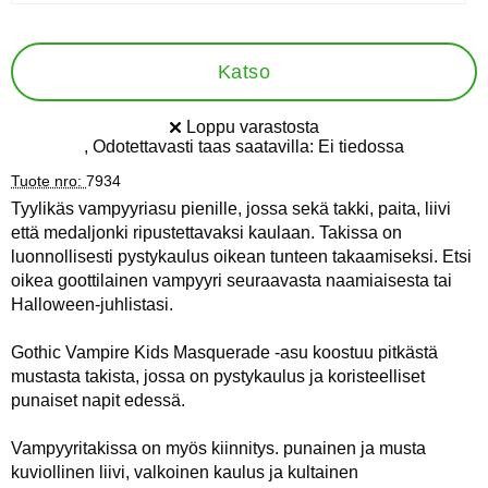
Katso
Loppu varastosta
Saatavuus:
, Odotettavasti taas saatavilla:
Ei tiedossa
Tuote nro:
7934
Tyylikäs vampyyriasu pienille, jossa sekä takki, paita, liivi
että medaljonki ripustettavaksi kaulaan. Takissa on
luonnollisesti pystykaulus oikean tunteen takaamiseksi. Etsi
oikea goottilainen vampyyri seuraavasta naamiaisesta tai
Halloween-juhlistasi.
Gothic Vampire Kids Masquerade -asu koostuu pitkästä
mustasta takista, jossa on pystykaulus ja koristeelliset
punaiset napit edessä.
Vampyyritakissa on myös kiinnitys. punainen ja musta
kuviollinen liivi, valkoinen kaulus ja kultainen