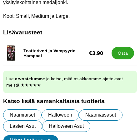
yksityiskohtainen medaljonki.
Koot: Small, Medium ja Large.
Lisävarusteet
Teatteriveri ja Vampyyrin
€3.90
Osta
Tuote.nro 11656
Hampaat
Lue
arvostelumme
ja katso, mitä asiakkaamme ajattelevat
meistä ★★★★★
Katso lisää samankaltaisia tuotteita
Naamiaiset
Halloween
Naamiaisasut
Lasten Asut
Halloween Asut