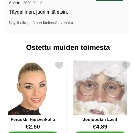
Arvostelun kirjoittaja:
Anette
,
2020-01-12
Täydellinen, juuri mitä etsin.
Näytä alkuperäinen kielessä svenska
Ostettu muiden toimesta
Merkitse peruukki Hiusverkolla suosikiksi
Merkitse joulupukin L
Peruukki Hiusverkolla
Joulupukin Lasit
Tuote.nro 7796
Tuote.nro 12119
€2.50
€4.89