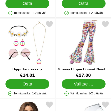
Osta
Osta
Toimitusaika:
1-2 päivää
Toimitusaika:
1-2 päivää
Saatavuus: Varastossa
Saatavuus: Varastossa
Merkitse hippi Tarvikesarja suosikiksi
Merkitse groovy Hippie Housut 
Hippi Tarvikesarja
Groovy Hippie Housut Naisten
Medium
Tuote.nro 36726
Tuote.nro 21358
€14.01
€27.00
Osta
Valitse ...
Toimitusaika:
1-2 päivää
Toimitusaika:
1-2 päivää
Saatavuus: Varastossa
Saatavuus: Varastossa
Merkitse hippi Peruukki Mies suosikiksi
Merkitse viinilasi Pullo