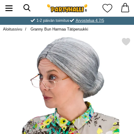
Hae
Ostoskori laajennettu Partyhallen AB
Suosikkini
1-2 päivän toimitus
Arvostelua 4.7/5
Aloitussivu
Granny Bun Harmaa Tätiperuukki
Merkitse granny Bun Harmaa Tä