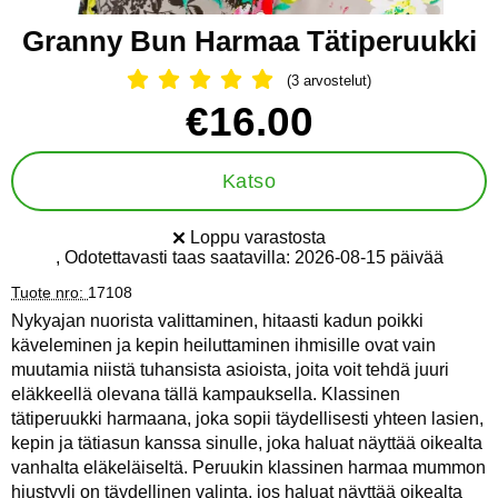
Granny Bun Harmaa Tätiperuukki
(3 arvostelut)
Arvostelu: 5 Tähdet, Ohita kaikki arv
Osta tämä tuote, Granny Bun Harmaa Tätiperuukki
hinta
€16.00
Katso
Loppu varastosta
Saatavuus:
, Odotettavasti taas saatavilla:
2026-08-15 päivää
Tuote nro:
17108
Nykyajan nuorista valittaminen, hitaasti kadun poikki
käveleminen ja kepin heiluttaminen ihmisille ovat vain
muutamia niistä tuhansista asioista, joita voit tehdä juuri
eläkkeellä olevana tällä kampauksella. Klassinen
tätiperuukki harmaana, joka sopii täydellisesti yhteen lasien,
kepin ja tätiasun kanssa sinulle, joka haluat näyttää oikealta
vanhalta eläkeläiseltä. Peruukin klassinen harmaa mummon
hiustyyli on täydellinen valinta, jos haluat näyttää oikealta