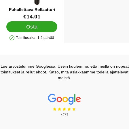
Puhallettava Rollaattori
Tuote.nro 6646
€14.01
Osta
Toimitusaika:
1-2 päivää
Saatavuus: Varastossa
Lue arvostelumme Googlessa. Usein kuulemme, että meillä on nopeat
toimitukset ja reilut ehdot. Katso, mitä asiakkaamme todella ajattelevat
meistä.
Prisjakt Arvostelu: 4.7 Tähdet
4.7 / 5