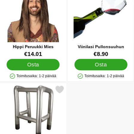
Hippi Peruukki Mies
Viinilasi Pullonsuuhun
Tuote.nro 38312
Tuote.nro 23724
€14.01
€8.90
Osta
Osta
Toimitusaika:
1-2 päivää
Toimitusaika:
1-2 päivää
Saatavuus: Varastossa
Saatavuus: Varastossa
Merkitse puhallettava Rollaattori suosikiksi