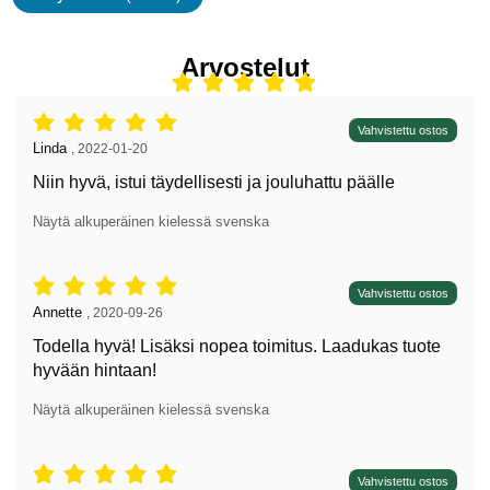
ominaisuudet
Arvostelut
Arvostelu: 5 tähdet / 5,
Vahvistettu ostos
Arvostelun kirjoittaja:
Linda
,
2022-01-20
Niin hyvä, istui täydellisesti ja jouluhattu päälle
Näytä alkuperäinen kielessä svenska
Arvostelu: 5 tähdet / 5,
Vahvistettu ostos
Arvostelun kirjoittaja:
Annette
,
2020-09-26
Todella hyvä! Lisäksi nopea toimitus. Laadukas tuote
hyvään hintaan!
Näytä alkuperäinen kielessä svenska
Arvostelu: 5 tähdet / 5,
Vahvistettu ostos