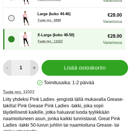
Varastossa
Large (koko 44-46)
€28.00
Tuote nro : 6898
Varastossa
X-Large (koko 48-50)
€28.00
Tuote nro : 11022
Varastossa
määrä
-
+
Lisää ostoskoriin
Toimitusaika:
1-2 päivää
Saatavuus: Varastossa
Tuote nro:
11022
Liity yhdeksi Pink Ladies -jengistä tällä mukavalla Grease-
takilla! Pink Grease Pink Ladies -takki, joka sopii
täydellisesti kaikille, jotka haluavat luoda tyylikkään
naamioituneen asun, jonka kaikki tunnistavat. Great Pink
Ladies -takki 50-luvun juhliin tai naamioituna Grease- tai