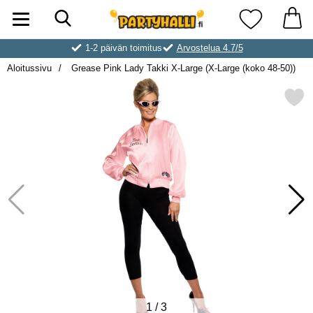
Hae
Ostoskori laajennettu Partyhallen AB
Suosikkini
1-2 päivän toimitus
Arvostelua 4.7/5
Aloitussivu
Grease Pink Lady Takki X-Large (X-Large (koko 48-50))
Merkitse grease Pink Lady Takki X-Large 
1
/
3