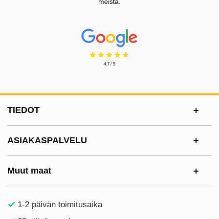
meistä.
Prisjakt Arvostelu: 4.7 Tähdet
4.7 / 5
Alatunnisteen sisältö Sekalaista tietoa ja l
TIEDOT
ASIAKASPALVELU
Muut maat
1-2 päivän toimitusaika