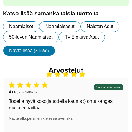
Katso lisää samankaltaisia tuotteita
Naamiaiset
Naamiaisasut
Naisten Asut
50-luvun Naamiaiset
Tv Elokuva Asut
Näytä lisää
(3 lisää)
ominaisuudet
Arvostelut
Arvostelu: 5 tähdet / 5,
Vahvistettu ostos
Arvostelun kirjoittaja:
Åsa
,
2024-09-12
Todella hyvä koko ja todella kaunis :) ohut kangas
mutta ei haittaa
Näytä alkuperäinen kielessä svenska