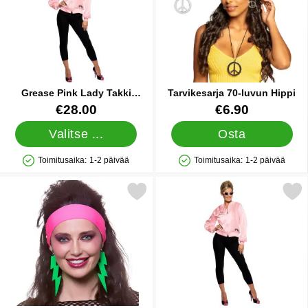
Grease Pink Lady Takki
Tarvikesarja 70-luvun Hippi
Medium
Tuote.nro 6899
Tuote.nro 22897
€28.00
€6.90
Valitse ...
Osta
Toimitusaika:
1-2 päivää
Toimitusaika:
1-2 päivää
Saatavuus: Varastossa
Saatavuus: Varastossa
se 80-luvun Korvakorut Salamat Neon Vihreä Clip-on suosikiksi
Merkitse grease Pink Lady T