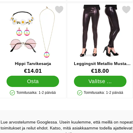
Merkitse hippi Tarvikesarja suosikiksi
Merkitse leggingsit Metallic Must
Hippi Tarvikesarja
Leggingsit Metallic Musta
Large/X-Large
Tuote.nro 36726
Tuote.nro 7284
€14.01
€18.00
Osta
Valitse ...
Toimitusaika:
1-2 päivää
Toimitusaika:
1-2 päivää
Saatavuus: Varastossa
Saatavuus: Varastossa
Lue arvostelumme Googlessa. Usein kuulemme, että meillä on nopeat
toimitukset ja reilut ehdot. Katso, mitä asiakkaamme todella ajattelevat