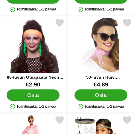
Toimitusaika:
1-2 päivää
Toimitusaika:
1-2 päivää
Saatavuus: Varastossa
Saatavuus: Varastossa
Merkitse 80-luvun Otsapanta Neon Oranssi suosikiksi
Merkitse 50-luvun Huivi Vaal
80-luvun Otsapanta Neon
50-luvun Huivi
Oranssi
Vaaleanpunainen
Tuote.nro 39855
Tuote.nro 6867
€2.90
€4.89
Osta
Osta
Toimitusaika:
1-2 päivää
Toimitusaika:
1-2 päivää
Saatavuus: Varastossa
Saatavuus: Varastossa
Merkitse grease Pink Lady Takki Medium suosikiksi
Merkitse tarvikesarja 70-lu