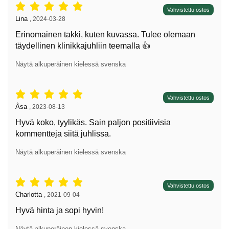
Arvostelu: 5 tähdet / 5,
Vahvistettu ostos
Arvostelun kirjoittaja:
Lina
,
2024-03-28
Erinomainen takki, kuten kuvassa. Tulee olemaan
täydellinen klinikkajuhliin teemalla 👍
Näytä alkuperäinen kielessä svenska
Arvostelu: 5 tähdet / 5,
Vahvistettu ostos
Arvostelun kirjoittaja:
Åsa
,
2023-08-13
Hyvä koko, tyylikäs. Sain paljon positiivisia
kommentteja siitä juhlissa.
Näytä alkuperäinen kielessä svenska
Arvostelu: 5 tähdet / 5,
Vahvistettu ostos
Arvostelun kirjoittaja:
Charlotta
,
2021-09-04
Hyvä hinta ja sopi hyvin!
Näytä alkuperäinen kielessä svenska