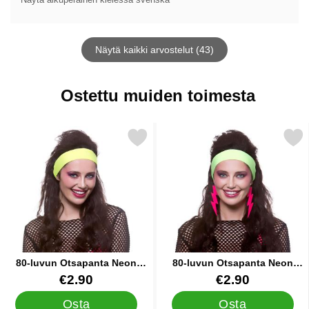
Näytä kaikki arvostelut (43)
Ostettu muiden toimesta
Merkitse 80-luvun Otsapanta Neon Keltainen suosikiksi
Merkitse 80-luvun Otsapanta 
80-luvun Otsapanta Neon
80-luvun Otsapanta Neon
Keltainen
Vihreä
Tuote.nro 39854
Tuote.nro 39853
€2.90
€2.90
Osta
Osta