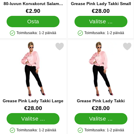
80-luvun Korvakorut Salamat
Grease Pink Lady Takki Small
Neon Vihreä Clip-on
Tuote.nro 39863
Tuote.nro 6900
€2.90
€28.00
Osta
Valitse ...
Toimitusaika:
1-2 päivää
Toimitusaika:
1-2 päivää
Saatavuus: Varastossa
Saatavuus: Varastossa
Merkitse grease Pink Lady Takki Large suosikiksi
Merkitse grease Pink Lad
Grease Pink Lady Takki Large
Grease Pink Lady Takki
Tuote.nro 6898
Tuote.nro 6901
€28.00
€28.00
Valitse ...
Valitse ...
Toimitusaika:
1-2 päivää
Toimitusaika:
1-2 päivää
Saatavuus: Varastossa
Saatavuus: Varastossa