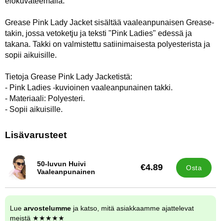
elokuvateemalla.
Grease Pink Lady Jacket sisältää vaaleanpunaisen Grease-
takin, jossa vetoketju ja teksti "Pink Ladies" edessä ja
takana. Takki on valmistettu satiinimaisesta polyesterista ja
sopii aikuisille.
Tietoja Grease Pink Lady Jacketistä:
- Pink Ladies -kuvioinen vaaleanpunainen takki.
- Materiaali: Polyesteri.
- Sopii aikuisille.
Lisävarusteet
50-luvun Huivi
€4.89
Osta
Tuote.nro 6867
Vaaleanpunainen
Lue
arvostelumme
ja katso, mitä asiakkaamme ajattelevat
meistä ★★★★★