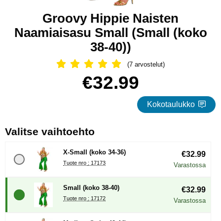
Groovy Hippie Naisten
Naamiaisasu Small (Small (koko
38-40))
(7 arvostelut)
Arvostelu: 5 Tähdet, Ohita kaikki arv
Osta tämä tuote, Groovy Hippie Naisten Naamiaisasu Small
hinta
€32.99
Kokotaulukko
, (Uuden valintanapin val
Valitse vaihtoehto
X-Small (koko 34-36)
€32.99
Tuote nro : 17173
Varastossa
Small (koko 38-40)
€32.99
Tuote nro : 17172
Varastossa