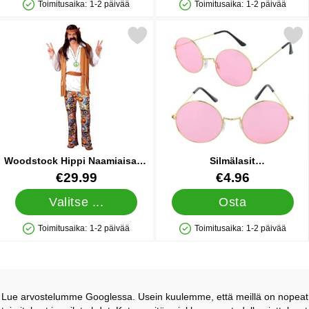
Toimitusaika:
1-2 päivää
Toimitusaika:
1-2 päivää
Saatavuus: Varastossa
Saatavuus: Varastossa
erkitse woodstock Hippi Naamiaisasu Medium suosikiksi
Merkitse silmälasit Vaaleanpu
Woodstock Hippi Naamiaisasu
Silmälasit
Medium
Vaaleanpunainen/Kulta
Tuote.nro 11528
Tuote.nro 86041
€29.99
€4.96
Valitse ...
Osta
Toimitusaika:
1-2 päivää
Toimitusaika:
1-2 päivää
Saatavuus: Varastossa
Saatavuus: Varastossa
Lue arvostelumme Googlessa. Usein kuulemme, että meillä on nopeat