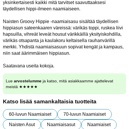
yksinkertaisesti kaikki mitä tarvitset saavuttaaksesi
täydellisen hippi-ilmeen naamiaiseen.
Naisten Groovy Hippie -naamiaisasu sisältää täydellisen
hippiasun sateenkaaren väreissä: värikäs toppi, ruskea liivi
hapsuilla, vihreät leveät housut värikkäillä yksityiskohdilla,
värikäs otsapanta ja kaulakoru keltaisella rauhanvärillä
merkki. Yhdistä naamiaisasuun sopivat kengät ja kampaus,
niin saat äärimmäisen hippiasun.
Saatavana useita kokoja.
Lue
arvostelumme
ja katso, mitä asiakkaamme ajattelevat
meistä ★★★★★
Katso lisää samankaltaisia tuotteita
60-luvun Naamiaiset
70-luvun Naamiaiset
Naisten Asut
Naamiaisasut
Naamiaiset