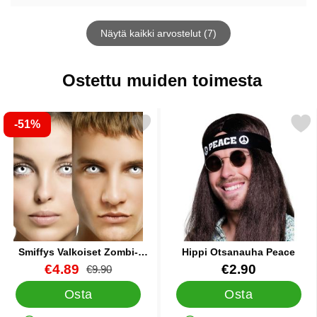
Näytä kaikki arvostelut (7)
Ostettu muiden toimesta
-51%
Merkitse smiffys Valkoiset Zombi-piilolinssit suosikiksi
Merkitse hippi Otsanauh
Smiffys Valkoiset Zombi-
Hippi Otsanauha Peace
piilolinssit
Tuote.nro 9398
uusi hinta
Tuote.nro 13039
€4.89
€2.90
vanha hinta
€9.90
Osta
Osta