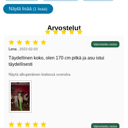
Näytä lisää
(1 lisää)
ominaisuudet
Arvostelut
Arvostelu: 5 tähdet / 5,
Vahvistettu ostos
Arvostelun kirjoittaja:
Lena
,
2022-02-03
Täydellinen koko, olen 170 cm pitkä ja asu istui
täydellisesti
Näytä alkuperäinen kielessä svenska
Arvostelu: 5 tähdet / 5,
Vahvistettu ostos