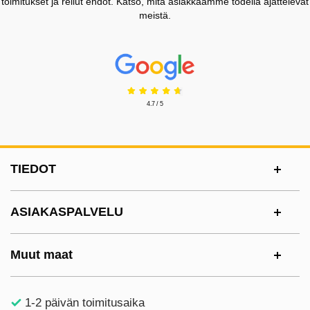
toimitukset ja reilut ehdot. Katso, mitä asiakkaamme todella ajattelevat
meistä.
Prisjakt Arvostelu: 4.7 Tähdet
4.7 / 5
Alatunnisteen sisältö Sekalaista tietoa ja l
TIEDOT
ASIAKASPALVELU
Muut maat
1-2 päivän toimitusaika