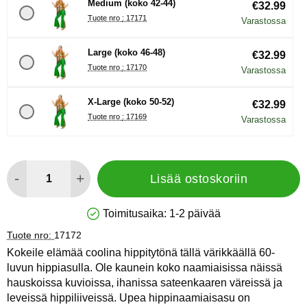
Medium (koko 42-44)
€32.99
Tuote nro : 17171
Varastossa
Large (koko 46-48)
€32.99
Tuote nro : 17170
Varastossa
X-Large (koko 50-52)
€32.99
Tuote nro : 17169
Varastossa
määrä
-
+
Lisää ostoskoriin
Toimitusaika:
1-2 päivää
Saatavuus: Varastossa
Tuote nro:
17172
Kokeile elämää coolina hippitytönä tällä värikkäällä 60-
luvun hippiasulla. Ole kaunein koko naamiaisissa näissä
hauskoissa kuvioissa, ihanissa sateenkaaren väreissä ja
leveissä hippiliiveissä. Upea hippinaamiaisasu on