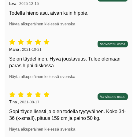
Arvostelun kirjoittaja:
Eva
,
2025-12-15
Todella hieno asu, aivan kuin hippie.
Näytä alkuperäinen kielessä svenska
Arvostelu: 5 tähdet / 5,
Vahvistettu ostos
Arvostelun kirjoittaja:
Maria
,
2021-10-21
Se on täydellinen. Hyvä joustavuus. Tulee olemaan
paras hippi diskossa.
Näytä alkuperäinen kielessä svenska
Arvostelu: 5 tähdet / 5,
Vahvistettu ostos
Arvostelun kirjoittaja:
Tina
,
2021-08-17
Sopi täydellisesti ja olen todella tyytyväinen. Koko 34-
36 (x-small), pituus 159 cm ja paino 50 kg.
Näytä alkuperäinen kielessä svenska