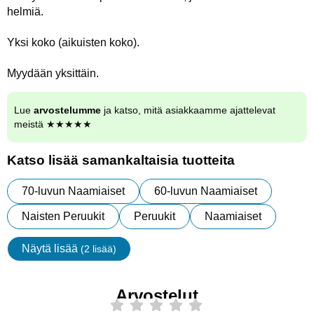
helmiä.
Yksi koko (aikuisten koko).
Myydään yksittäin.
Lue
arvostelumme
ja katso, mitä asiakkaamme ajattelevat
meistä ★★★★★
Katso lisää samankaltaisia tuotteita
70-luvun Naamiaiset
60-luvun Naamiaiset
Naisten Peruukit
Peruukit
Naamiaiset
Näytä lisää
(2 lisää)
ominaisuudet
Arvostelut