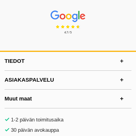
Prisjakt Arvostelu: 4.7 Tähdet
4.7 / 5
Alatunnisteen sisältö Sekalaista tietoa ja l
TIEDOT
ASIAKASPALVELU
Muut maat
1-2 päivän toimitusaika
30 päivän avokauppa