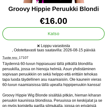
Groovy Hippie Peruukki Blondi
Osta tämä tuote, Groovy Hippie Peruukki Blondi
hinta
€16.00
Katso
Loppu varastosta
Saatavuus:
, Odotettavasti taas saatavilla:
2026-08-15 päivää
Tuote nro:
17107
Täydennä 60-luvun hippiasuasi tällä pitkällä blondilla
peruukilla, jossa on hienoja helmiä. Asun yhdistäminen
sopivaan peruukkiin on sekä helppo että erittäin tehokas
tapa luoda täydellinen asu naamiaisiin. Ole kaunein vieras
60-luvun naamiaisissa tällä upealla hippiperuukin kanssa!
Groovy Hippie Wig Blonde sisältää pitkän, hieman kiharan
peruukin kauniissa blondissa. Peruuissa on keskijalat ja se
on myös koristeltu parilla silmukalla, joissa on erivärisiä