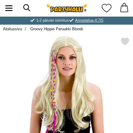
Hae
Ostoskori laajennettu Partyhallen AB
Suosikkini
1-2 päivän toimitus
Arvostelua 4.7/5
Aloitussivu
Groovy Hippie Peruukki Blondi
Merkitse groovy Hippie Peruu