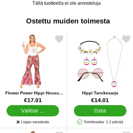
Tällä tuotteella ei ole arvosteluja
Ostettu muiden toimesta
Merkitse flower Power Hippi Housut Large suosikiksi
Merkitse hippi Tarvike
Flower Power Hippi Housut
Hippi Tarvikesarja
Large
Tuote.nro 17194
Tuote.nro 36726
€17.01
€14.01
Valitse ...
Osta
Loppu varastosta
Toimitusaika:
1-2 päivää
Saatavuus:
Saatavuus: Varastossa