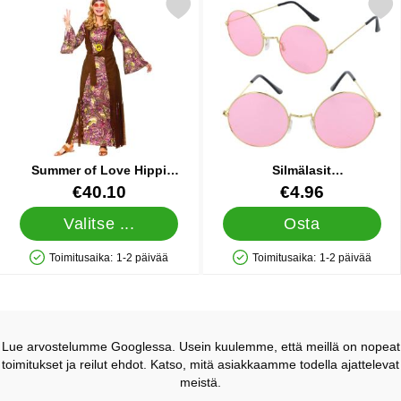
itse summer of Love Hippi Naamiaisasu X-Large suosikiksi
Merkitse silmälasit Vaaleanpu
Summer of Love Hippi
Silmälasit
Naamiaisasu X-Large
Vaaleanpunainen/Kulta
Tuote.nro 17198
Tuote.nro 86041
€40.10
€4.96
Valitse ...
Osta
Toimitusaika:
1-2 päivää
Toimitusaika:
1-2 päivää
Saatavuus: Varastossa
Saatavuus: Varastossa
Lue arvostelumme Googlessa. Usein kuulemme, että meillä on nopeat
toimitukset ja reilut ehdot. Katso, mitä asiakkaamme todella ajattelevat
meistä.