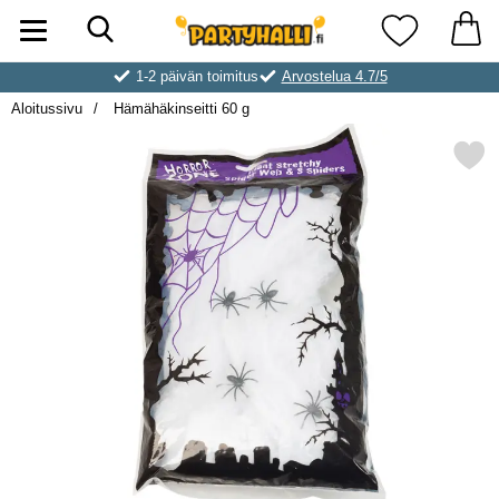
Hae
Ostoskori laajennettu Partyhallen AB
Suosikkini
1-2 päivän toimitus
Arvostelua 4.7/5
Aloitussivu
Hämähäkinseitti 60 g
Merkitse hämähäkinseitti