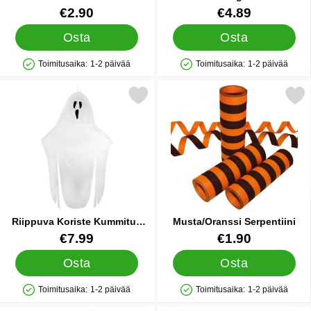
Halloween Juhlat
Tuote.nro 39683
Tuote.nro 11698
€2.90
€4.89
Osta
Osta
Toimitusaika:
1-2 päivää
Toimitusaika:
1-2 päivää
Saatavuus: Varastossa
Saatavuus: Varastossa
Merkitse riippuva Koriste Kummitus 2,1m suosikiksi
Merkitse musta/Oranssi Ser
Riippuva Koriste Kummitus
Musta/Oranssi Serpentiini
2,1m
Tuote.nro 86951
Tuote.nro 43708
€7.99
€1.90
Osta
Osta
Toimitusaika:
1-2 päivää
Toimitusaika:
1-2 päivää
Saatavuus: Varastossa
Saatavuus: Varastossa