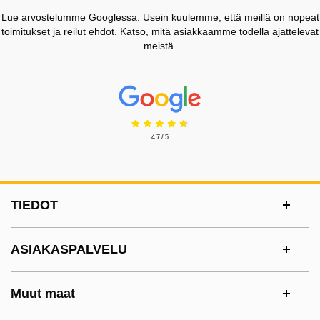
Lue arvostelumme Googlessa. Usein kuulemme, että meillä on nopeat
toimitukset ja reilut ehdot. Katso, mitä asiakkaamme todella ajattelevat
meistä.
Prisjakt Arvostelu: 4.7 Tähdet
4.7 / 5
Alatunnisteen sisältö Sekalaista tietoa ja l
TIEDOT
ASIAKASPALVELU
Muut maat