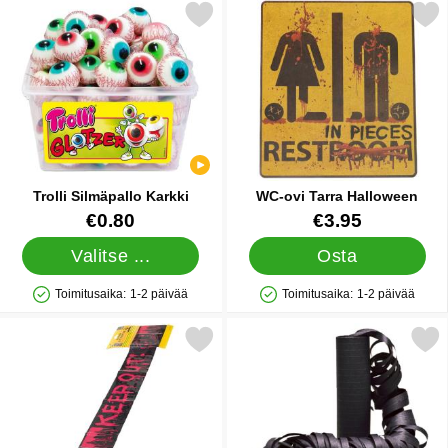
Merkitse trolli Silmäpallo Karkki suosikiksi
Merkitse wC-ovi Tarra Ha
Trolli Silmäpallo Karkki
WC-ovi Tarra Halloween
Tuote.nro 42661
Tuote.nro 85319
€0.80
€3.95
Valitse ...
Osta
Toimitusaika:
1-2 päivää
Toimitusaika:
1-2 päivää
Saatavuus: Varastossa
Saatavuus: Varastossa
Merkitse varoitusnauha Halloween Keep Out suosikiksi
Merkitse musta Serpent