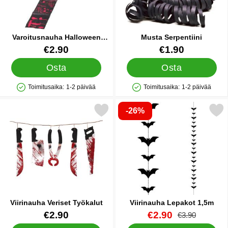
Varoitusnauha Halloween
Musta Serpentiini
Keep Out
Tuote.nro 11701
Tuote.nro 12801
€2.90
€1.90
Osta
Osta
Toimitusaika:
1-2 päivää
Toimitusaika:
1-2 päivää
Saatavuus: Varastossa
Saatavuus: Varastossa
-26%
Merkitse viirinauha Veriset Työkalut suosikiksi
Merkitse viirinauha Lepak
Viirinauha Veriset Työkalut
Viirinauha Lepakot 1,5m
Tuote.nro 38694
Tuote.nro 85057
uusi hinta
€2.90
€2.90
vanha hinta
€3.90