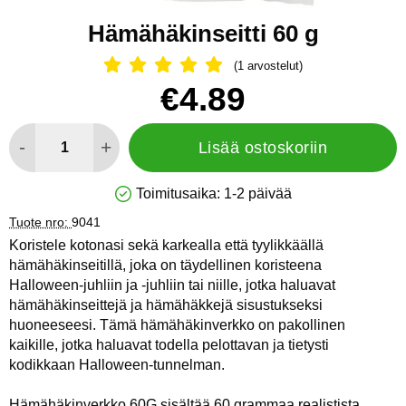
Hämähäkinseitti 60 g
(1 arvostelut)
Arvostelu: 5 Tähdet, Ohita kaikki arv
Osta tämä tuote, Hämähäkinseitti 60 g
hinta
€4.89
määrä
-
+
Lisää ostoskoriin
Toimitusaika:
1-2 päivää
Saatavuus: Varastossa
Tuote nro:
9041
Koristele kotonasi sekä karkealla että tyylikkäällä
hämähäkinseitillä, joka on täydellinen koristeena
Halloween-juhliin ja -juhliin tai niille, jotka haluavat
hämähäkinseittejä ja hämähäkkejä sisustukseksi
huoneeseesi. Tämä hämähäkinverkko on pakollinen
kaikille, jotka haluavat todella pelottavan ja tietysti
kodikkaan Halloween-tunnelman.
Hämähäkinverkko 60G sisältää 60 grammaa realistista