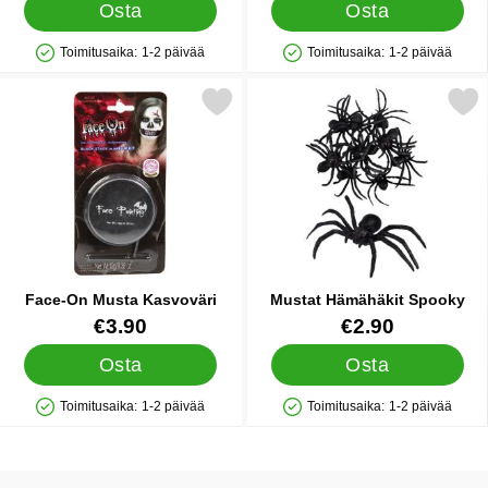
Osta
Osta
Toimitusaika:
1-2 päivää
Toimitusaika:
1-2 päivää
Saatavuus: Varastossa
Saatavuus: Varastossa
Merkitse face-On Musta Kasvoväri suosikiksi
Merkitse mustat Hämähäki
Face-On Musta Kasvoväri
Mustat Hämähäkit Spooky
Tuote.nro 1167
Tuote.nro 18991
€3.90
€2.90
Osta
Osta
Toimitusaika:
1-2 päivää
Toimitusaika:
1-2 päivää
Saatavuus: Varastossa
Saatavuus: Varastossa