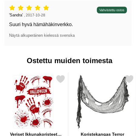
Arvostelu: 5 tähdet / 5,
Vahvistettu ostos
Arvostelun kirjoittaja:
'Sandra'
,
2017-10-28
Suuri hyvä hämähäkinverkko.
Näytä alkuperäinen kielessä svenska
Ostettu muiden toimesta
rkitse veriset Ikkunakoristeet Halloween Juhlat suosikiksi
Merkitse koristekangas 
Veriset Ikkunakoristeet
Koristekangas Terror