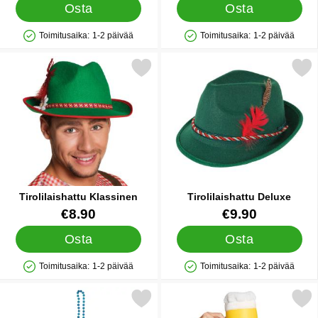
Osta
Osta
Toimitusaika:
1-2 päivää
Toimitusaika:
1-2 päivää
Saatavuus: Varastossa
Saatavuus: Varastossa
Merkitse tirolilaishattu Klassinen suosikiksi
Merkitse tirolilaishattu
Tirolilaishattu Klassinen
Tirolilaishattu Deluxe
Tuote.nro 13118
Tuote.nro 13216
€8.90
€9.90
Osta
Osta
Toimitusaika:
1-2 päivää
Toimitusaika:
1-2 päivää
Saatavuus: Varastossa
Saatavuus: Varastossa
Merkitse kaulakoru Shottilasilla Oktoberfest suosikiksi
Merkitse oluthattu Hiusp