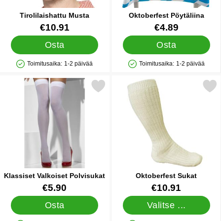
Tirolilaishattu Musta
Oktoberfest Pöytäliina
Tuote.nro 15652
Tuote.nro 15536
€10.91
€4.89
Osta
Osta
Toimitusaika:
1-2 päivää
Toimitusaika:
1-2 päivää
Saatavuus: Varastossa
Saatavuus: Varastossa
Merkitse klassiset Valkoiset Polvisukat suosikiksi
Merkitse oktoberfest S
Klassiset Valkoiset Polvisukat
Oktoberfest Sukat
Tuote.nro 13294
Tuote.nro 13140
€5.90
€10.91
Osta
Valitse ...