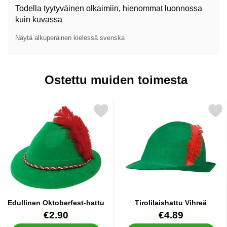
Todella tyytyväinen olkaimiin, hienommat luonnossa
kuin kuvassa
Näytä alkuperäinen kielessä svenska
Ostettu muiden toimesta
Merkitse edullinen Oktoberfest-hattu suosikiksi
Merkitse tirolilaishattu
Edullinen Oktoberfest-hattu
Tirolilaishattu Vihreä
Tuote.nro 13215
Tuote.nro 13138
€2.90
€4.89