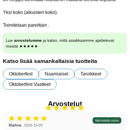
Yksi koko (aikuisten koko).
Toimitetaan pareittain .
Lue
arvostelumme
ja katso, mitä asiakkaamme ajattelevat
meistä ★★★★★
Katso lisää samankaltaisia tuotteita
Oktoberfest
Naamiaiset
Tarvikkeet
Oktoberfest Vaatteet
Arvostelut
Arvostelu: 5 tähdet / 5,
Vahvistettu ostos
Arvostelun kirjoittaja:
Martina
,
2020-10-05