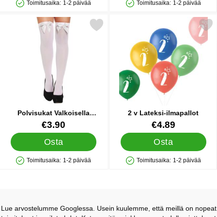
Toimitusaika:
1-2 päivää
Toimitusaika:
1-2 päivää
Saatavuus: Varastossa
Saatavuus: Varastossa
Merkitse polvisukat Valkoisella Rusetilla suosikiksi
Merkitse 2 v Lateksi-ilm
Polvisukat Valkoisella
2 v Lateksi-ilmapallot
Rusetilla
Tuote.nro 38638
Tuote.nro 31525
€3.90
€4.89
Osta
Osta
Toimitusaika:
1-2 päivää
Toimitusaika:
1-2 päivää
Saatavuus: Varastossa
Saatavuus: Varastossa
Lue arvostelumme Googlessa. Usein kuulemme, että meillä on nopeat