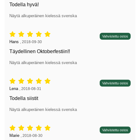
Todella hyvä!
Näytä alkuperäinen kielessä svenska
Arvostelu: 5 tähdet / 5,
Vahvistettu ostos
Arvostelun kirjoittaja:
Hans
,
2018-09-30
Täydellinen Oktoberfestiin!!
Näytä alkuperäinen kielessä svenska
Arvostelu: 5 tähdet / 5,
Vahvistettu ostos
Arvostelun kirjoittaja:
Lena
,
2018-08-31
Todella siistit
Näytä alkuperäinen kielessä svenska
Arvostelu: 5 tähdet / 5,
Vahvistettu ostos
Arvostelun kirjoittaja:
Marie
,
2018-08-30