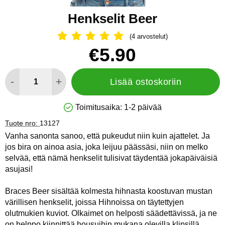
Henkselit Beer
(4 arvostelut)
Arvostelu: 5 Tähdet, Ohita kaikki arv
Osta tämä tuote, Henkselit Beer
hinta
€5.90
määrä
-
+
Lisää ostoskoriin
Toimitusaika:
1-2 päivää
Saatavuus: Varastossa
Tuote nro:
13127
Vanha sanonta sanoo, että pukeudut niin kuin ajattelet. Ja
jos bira on ainoa asia, joka leijuu päässäsi, niin on melko
selvää, että nämä henkselit tulisivat täydentää jokapäiväisiä
asujasi!
Braces Beer sisältää kolmesta hihnasta koostuvan mustan
värillisen henkselit, joissa Hihnoissa on täytettyjen
olutmukien kuviot. Olkaimet on helposti säädettävissä, ja ne
on helppo kiinnittää housuihin mukana olevilla klipsillä.