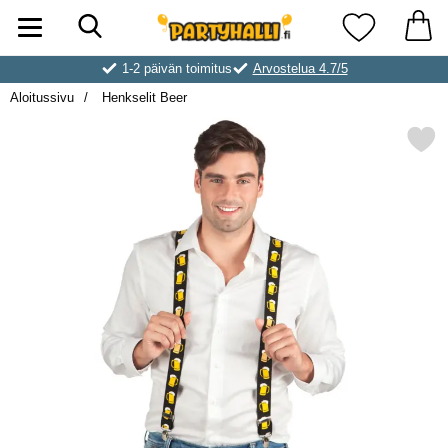
Hae
Ostoskori laajennettu Partyhallen AB
Suosikkini
1-2 päivän toimitus
Arvostelua 4.7/5
Aloitussivu
Henkselit Beer
Merkitse henkselit Be