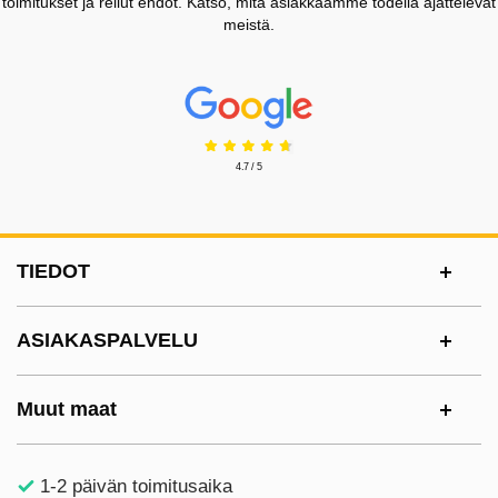
toimitukset ja reilut ehdot. Katso, mitä asiakkaamme todella ajattelevat
meistä.
Prisjakt Arvostelu: 4.7 Tähdet
4.7 / 5
Alatunnisteen sisältö Sekalaista tietoa ja l
TIEDOT
ASIAKASPALVELU
Muut maat
1-2 päivän toimitusaika