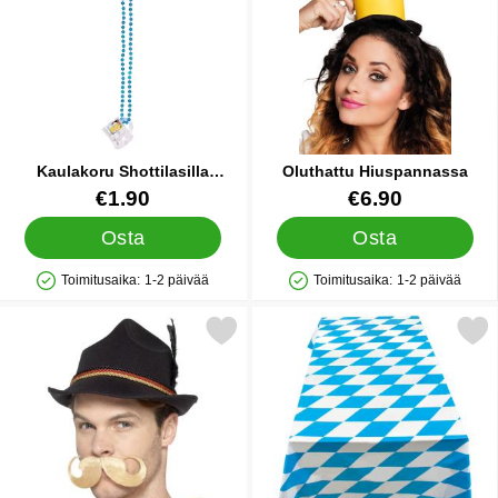
Kaulakoru Shottilasilla
Oluthattu Hiuspannassa
Oktoberfest
Tuote.nro 38639
Tuote.nro 13122
€1.90
€6.90
Osta
Osta
Toimitusaika:
1-2 päivää
Toimitusaika:
1-2 päivää
Saatavuus: Varastossa
Saatavuus: Varastossa
Merkitse tirolilaishattu Musta suosikiksi
Merkitse oktoberfest Pöy