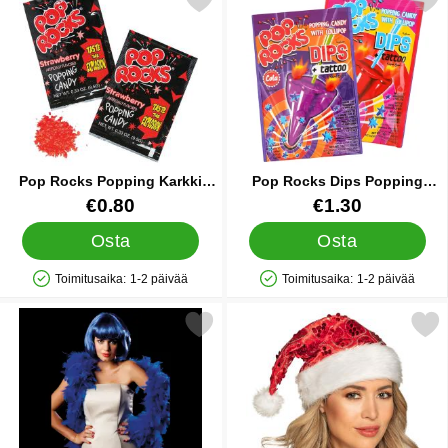
Merkitse pop Rocks Popping Karkki Mansikka suosikiksi
Merkitse pop Rocks Dips Popping Ka
Pop Rocks Popping Karkki
Pop Rocks Dips Popping
Mansikka
Karkki Cola/Mansikka
Tuote.nro 26994
Tuote.nro 26995
€0.80
€1.30
Osta
Osta
Toimitusaika:
1-2 päivää
Toimitusaika:
1-2 päivää
Saatavuus: Varastossa
Saatavuus: Varastossa
Merkitse puuhka Deluxe Sininen suosikiksi
Merkitse punainen Tonttulakki