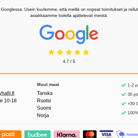
ooglessa. Usein kuulemme, että meillä on nopeat toimitukset ja reilut
asiakkaamme todella ajattelevat meistä.
Prisjakt Arvostelu: 4.7 Tähdet
4.7 / 5
inkkejä
Muut maat
1-2 p
alli.fi
Tanska
30 p
pe 10-18
Ruotsi
+30 0
Suomi
100%
Norja