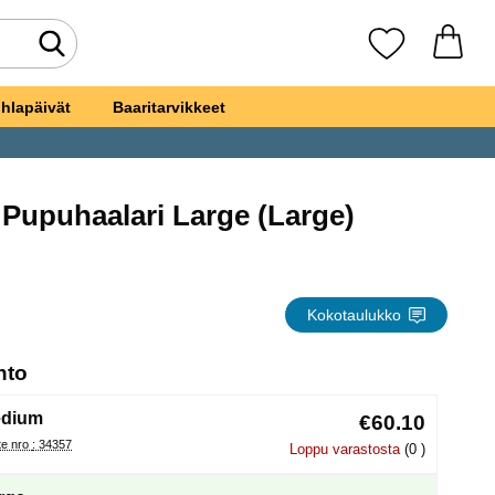
Tee haku
Suosikkini
hlapäivät
Baaritarvikkeet
 Pupuhaalari Large (Large)
llinen Pupuhaalari Large
Kokotaulukko
, (Uuden valintanapin valitseminen lataa sivun
hto
dium
€60.10
Tuote nro : 34357
Loppu varastosta
(0 )