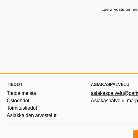
Lue arvostelumme G
Alatunnisteen sisältö Sekalaista tietoa ja l
TIEDOT
ASIAKASPALVELU
Tietoa meistä
asiakaspalvelu@partyh
Ostoehdot
Asiakaspalvelu: ma-
Toimitustiedot
Asiakkaiden arvostelut