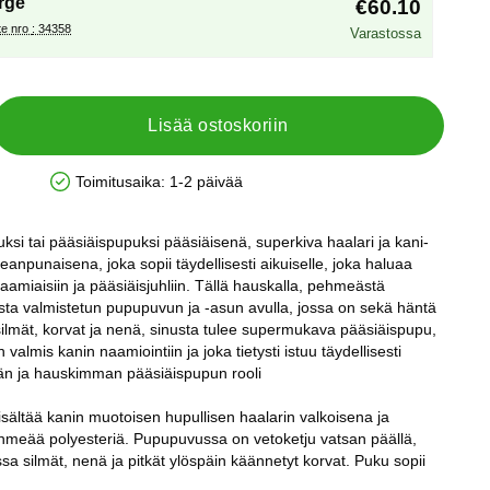
rge
€60.10
Tuote nro : 34358
Varastossa
Lisää ostoskoriin
Toimitusaika:
1-2 päivää
Saatavuus: Varastossa
si tai pääsiäispupuksi pääsiäisenä, superkiva haalari ja kani-
eanpunaisena, joka sopii täydellisesti aikuiselle, joka haluaa
aamiaisiin ja pääsiäisjuhliin. Tällä hauskalla, pehmeästä
ista valmistetun pupupuvun ja -asun avulla, jossa on sekä häntä
silmät, korvat ja nenä, sinusta tulee supermukava pääsiäispupu,
almis kanin naamiointiin ja joka tietysti istuu täydellisesti
än ja hauskimman pääsiäispupun rooli
sältää kanin muotoisen hupullisen haalarin valkoisena ja
meää polyesteriä. Pupupuvussa on vetoketju vatsan päällä,
a silmät, nenä ja pitkät ylöspäin käännetyt korvat. Puku sopii