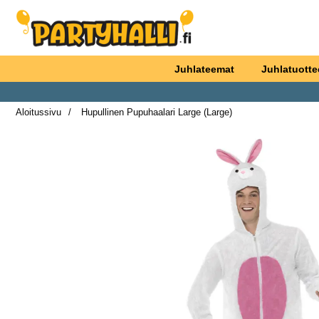
Ostoskori laajennettu Partyhallen AB
Juhlateemat
Juhlatuotte
Aloitussivu
Hupullinen Pupuhaalari Large (Large)