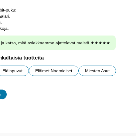
bit-puku:
alari.
i.
koja.
ja katso, mitä asiakkaamme ajattelevat meistä ★★★★★
kaltaisia tuotteita
Eläinpuvut
Eläimet Naamiaiset
Miesten Asut
)
udet