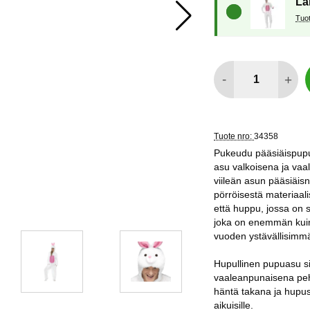
La
määrä
-
+
Tuote nro:
34358
Pukeudu pääsiäispupuk
asu valkoisena ja vaal
viileän asun pääsiäisn
pörröisestä materiaal
että huppu, jossa on 
joka on enemmän kuin v
vuoden ystävällisimm
Hupullinen pupuasu si
vaaleanpunaisena peh
häntä takana ja hupuss
aikuisille.