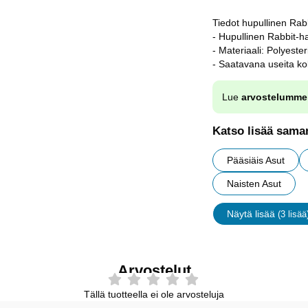
Tiedot hupullinen Rab
- Hupullinen Rabbit-ha
- Materiaali: Polyester
- Saatavana useita ko
Lue
arvostelumme
Katso lisää saman
Pääsiäis Asut
Naisten Asut
Näytä lisää
(3 lisää
ominaisu
Arvostelut
Tällä tuotteella ei ole arvosteluja