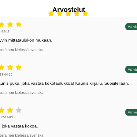
Arvostelut
5 tähdet / 5,
Vahvis
irjoittaja:
-12-11
yvin mittataulukon mukaan.
peräinen kielessä svenska
5 tähdet / 5,
Vahvis
irjoittaja:
18-04-16
kaunis puku, joka vastaa kokotaulukkoa! Kaunis kirjailu. Suositellaan.
peräinen kielessä svenska
4 tähdet / 5,
Vahvis
irjoittaja:
17-11-03
 joka vastaa kokoa.
peräinen kielessä svenska