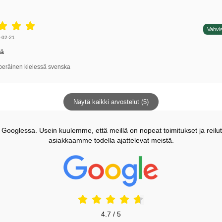
5 tähdet / 5,
Vahvis
irjoittaja:
-02-21
vä
peräinen kielessä svenska
Näytä kaikki arvostelut (5)
ooglessa. Usein kuulemme, että meillä on nopeat toimitukset ja reilut
asiakkaamme todella ajattelevat meistä.
Prisjakt Arvostelu: 4.7 Tähdet
4.7 / 5