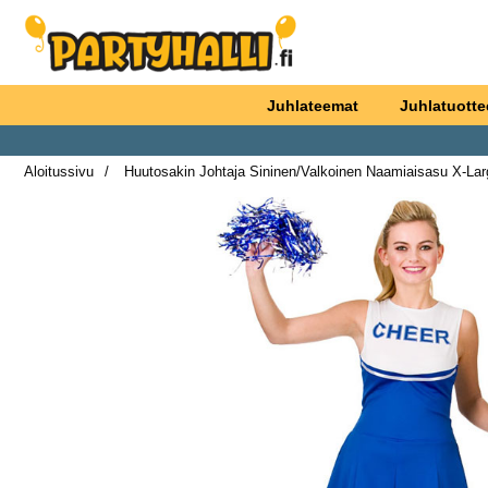
Ostoskori laajennettu Partyhallen AB
Juhlateemat
Juhlatuotte
Aloitussivu
Huutosakin Johtaja Sininen/Valkoinen Naamiaisasu X-Larg
Merkitse 