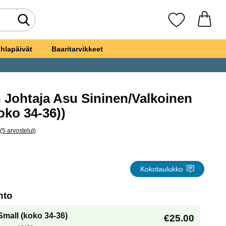
Tee haku
Suosikkini
hlapäivät
Baaritarvikkeet
 Johtaja Asu Sininen/Valkoinen
ko 50-52)) suosikiksi
oko 34-36))
(5 arvostelut)
ita kaikki arvostelut
osakin Johtaja Asu Sininen/Valkoinen
Kokotaulukko
, (Uuden valintanapin valitseminen lataa sivun
hto
Small (koko 34-36)
€25.00