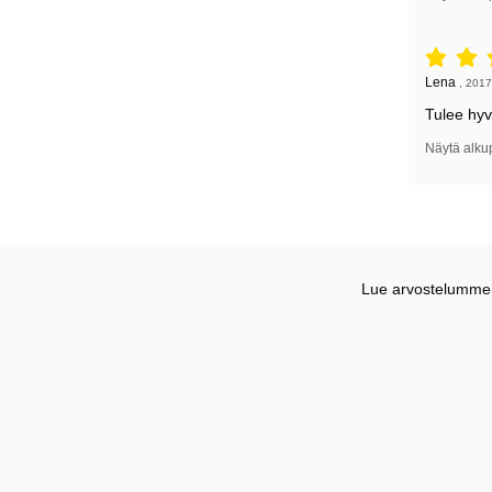
Arvostelu: 
Arvostelun k
Lena
,
2017
Tulee hy
Näytä alku
Lue arvostelumme G