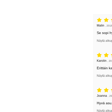
Arvostelu: 
Arvostelun k
Malin
,
2018
Se sopi h
Näytä alku
Arvostelu: 
Arvostelun k
Karolin
,
20
Erittäin 
Näytä alku
Arvostelu: 
Arvostelun k
Joanna
,
20
Hyvä asu,
Näytä alku