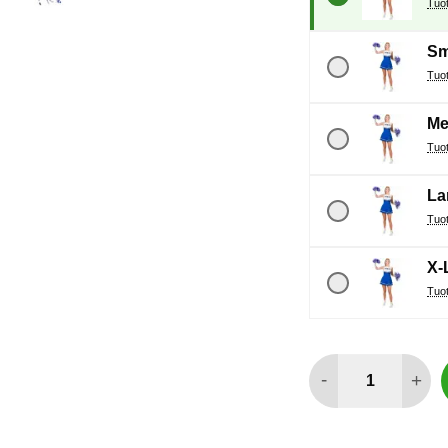
Sm
Me
La
X-
määrä
-
+