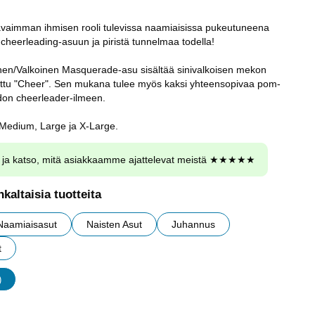
vaimman ihmisen rooli tulevissa naamiaisissa pukeutuneena
cheerleading-asuun ja piristä tunnelmaa todella!
nen/Valkoinen Masquerade-asu sisältää sinivalkoisen mekon
nettu "Cheer". Sen mukana tulee myös kaksi yhteensopivaa pom-
idon cheerleader-ilmeen.
 Medium, Large ja X-Large.
ja katso, mitä asiakkaamme ajattelevat meistä ★★★★★
kaltaisia tuotteita
Naamiaisasut
Naisten Asut
Juhannus
t
)
udet