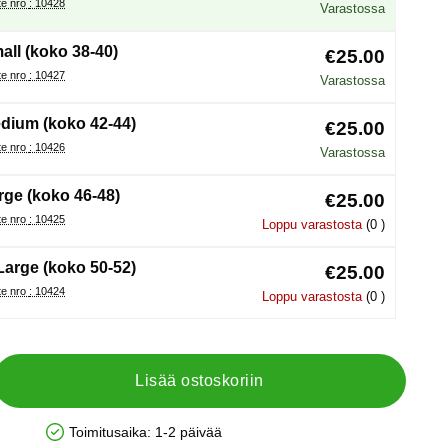
Tuote nro : 10428
Varastossa
all (koko 38-40)
€25.00
Tuote nro : 10427
Varastossa
dium (koko 42-44)
€25.00
Tuote nro : 10426
Varastossa
rge (koko 46-48)
€25.00
Tuote nro : 10425
Loppu varastosta
(0 )
Large (koko 50-52)
€25.00
Tuote nro : 10424
Loppu varastosta
(0 )
Lisää ostoskoriin
Toimitusaika:
1-2 päivää
Saatavuus: Varastossa