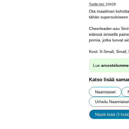
Tuote nro:
10428
Ota maailman kohotta
tähän supersuloiseen 
Cheerleader-asu Sini
edessä sinisellä pai
pomia, jotka luovat a
Koot: X-Small, Small,
Lue
arvostelumme
Katso lisää saman
Naamiaiset
Urheilu Naamiaise
Näytä lisää
(3 lisää
ominaisu