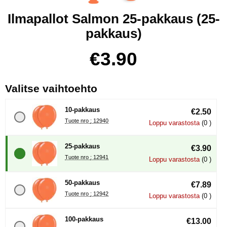
Ilmapallot Salmon 25-pakkaus (25-
pakkaus)
Osta tämä tuote, Ilmapallot Salmon 25-pakkaus
hinta
€3.90
, (Uuden valintanapin val
Valitse vaihtoehto
10-pakkaus
€2.50
Tuote nro : 12940
Loppu varastosta
(0 )
25-pakkaus
€3.90
Tuote nro : 12941
Loppu varastosta
(0 )
50-pakkaus
€7.89
Tuote nro : 12942
Loppu varastosta
(0 )
100-pakkaus
€13.00