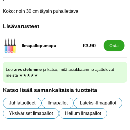
Koko: noin 30 cm täysin puhallettava.
Lisävarusteet
€3.90
Ilmapallopumppu
Osta
Tuote.nro 9838
Lue
arvostelumme
ja katso, mitä asiakkaamme ajattelevat
meistä ★★★★★
Katso lisää samankaltaisia tuotteita
Juhlatuotteet
Ilmapallot
Lateksi-Ilmapallot
Yksiväriset Ilmapallot
Helium Ilmapallot