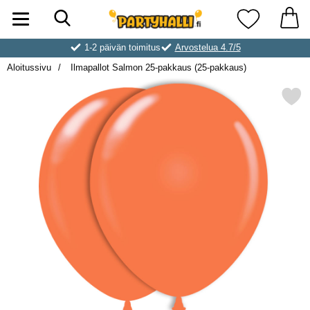
Hae
Ostoskori laajennettu Partyhallen AB
Suosikkini
1-2 päivän toimitus
Arvostelua 4.7/5
Aloitussivu
Ilmapallot Salmon 25-pakkaus (25-pakkaus)
Merkitse ilmapallot Salmon 25-pakk