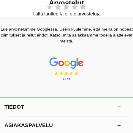
Arvostelut
Tällä tuotteella ei ole arvosteluja
Lue arvostelumme Googlessa. Usein kuulemme, että meillä on nopeat
toimitukset ja reilut ehdot. Katso, mitä asiakkaamme todella ajattelevat
meistä.
Prisjakt Arvostelu: 4.7 Tähdet
4.7 / 5
Alatunnisteen sisältö Sekalaista tietoa ja l
TIEDOT
ASIAKASPALVELU