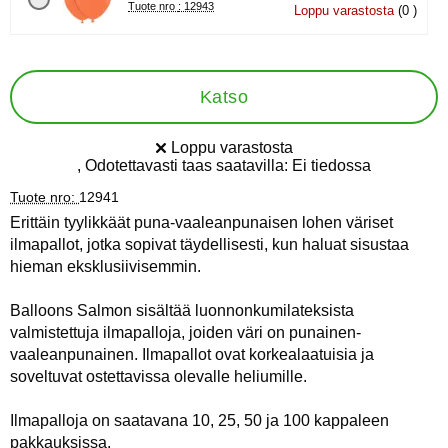
Tuote nro : 12943
Loppu varastosta
(0 )
Katso
Loppu varastosta
Saatavuus:
, Odotettavasti taas saatavilla:
Ei tiedossa
Tuote nro:
12941
Erittäin tyylikkäät puna-vaaleanpunaisen lohen väriset
ilmapallot, jotka sopivat täydellisesti, kun haluat sisustaa
hieman eksklusiivisemmin.
Balloons Salmon sisältää luonnonkumilateksista
valmistettuja ilmapalloja, joiden väri on punainen-
vaaleanpunainen. Ilmapallot ovat korkealaatuisia ja
soveltuvat ostettavissa olevalle heliumille.
Ilmapalloja on saatavana 10, 25, 50 ja 100 kappaleen
pakkauksissa.