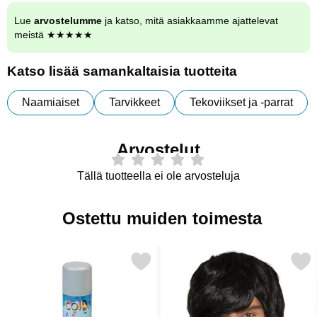
Lue
arvostelumme
ja katso, mitä asiakkaamme ajattelevat
meistä ★★★★★
Katso lisää samankaltaisia tuotteita
Naamiaiset
Tarvikkeet
Tekoviikset ja -parrat
Arvostelut
Tällä tuotteella ei ole arvosteluja
Ostettu muiden toimesta
Merkitse harmaa Hiusspray Color suosikiksi
Merkitse lyhyt Musta Pe