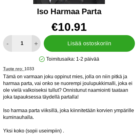
Iso Harmaa Parta
Osta tämä tuote, Iso Harmaa Parta
hinta
€10.91
määrä
-
+
Lisää ostoskoriin
Toimitusaika:
1-2 päivää
Saatavuus: Varastossa
Tuote nro:
1033
Tämä on varmaan joku oppinut mies, jolla on niin pitkä ja
harmaa parta, vai onko se nuorempi joulupukkimalli, joka ei
ole vielä valkoiseksi tullut? Onnistunut naamiointi taataan
joka tapauksessa täydellä partalla!
Iso harmaa parta viiksillä, joka kiinnitetään korvien ympärille
kuminauhalla.
Yksi koko (sopii useimpiin) .