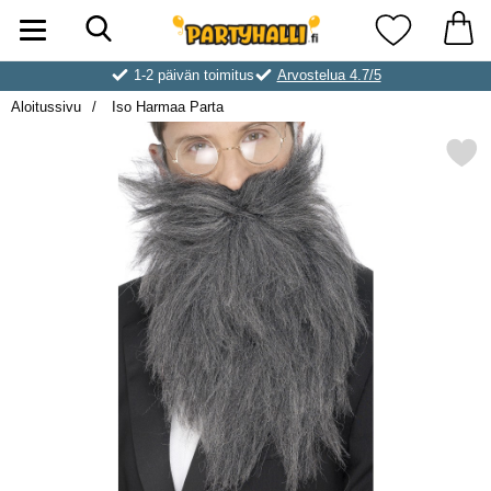
Hae
Ostoskori laajennettu Partyhallen AB
Suosikkini
1-2 päivän toimitus
Arvostelua 4.7/5
Aloitussivu
Iso Harmaa Parta
Merkitse iso Harmaa Pa