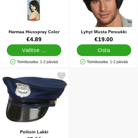
Harmaa Hiusspray Color
Lyhyt Musta Peruukki
Tuote.nro 1397
Tuote.nro 15612
€4.89
€19.00
Valitse ...
Osta
Toimitusaika:
1-2 päivää
Toimitusaika:
1-2 päivää
Saatavuus: Varastossa
Saatavuus: Varastossa
Merkitse poliisin Lakki suosikiksi
Poliisin Lakki