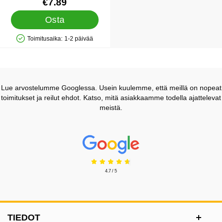
Tuote.nro 1199
€7.89
Osta
Toimitusaika:
1-2 päivää
Saatavuus: Varastossa
Lue arvostelumme Googlessa. Usein kuulemme, että meillä on nopeat
toimitukset ja reilut ehdot. Katso, mitä asiakkaamme todella ajattelevat
meistä.
Prisjakt Arvostelu: 4.7 Tähdet
4.7 / 5
Alatunnisteen sisältö Sekalaista tietoa ja l
TIEDOT