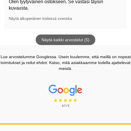
Olen tyytyväinen ostokseen. Se vastasi täysin
kuvausta.
Näytä alkuperäinen kielessä svenska
Näytä kaikki arvostelut (5)
Lue arvostelumme Googlessa. Usein kuulemme, että meillä on nopeat
toimitukset ja reilut ehdot. Katso, mitä asiakkaamme todella ajattelevat
meistä.
Prisjakt Arvostelu: 4.7 Tähdet
4.7 / 5
Alatunnisteen sisältö Sekalaista tietoa ja l