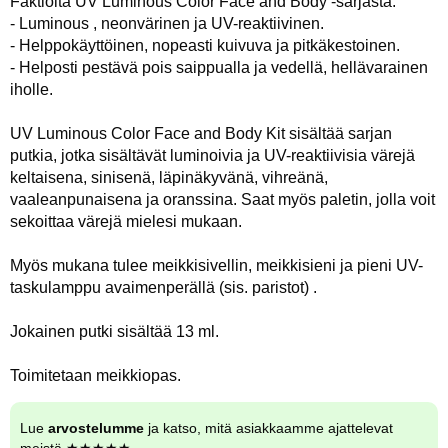
Faktioita UV Luminous Color Face and Body -sarjasta:
- Luminous , neonvärinen ja UV-reaktiivinen.
- Helppokäyttöinen, nopeasti kuivuva ja pitkäkestoinen.
- Helposti pestävä pois saippualla ja vedellä, hellävarainen
iholle.
UV Luminous Color Face and Body Kit sisältää sarjan
putkia, jotka sisältävät luminoivia ja UV-reaktiivisia värejä
keltaisena, sinisenä, läpinäkyvänä, vihreänä,
vaaleanpunaisena ja oranssina. Saat myös paletin, jolla voit
sekoittaa värejä mielesi mukaan.
Myös mukana tulee meikkisivellin, meikkisieni ja pieni UV-
taskulamppu avaimenperällä (sis. paristot) .
Jokainen putki sisältää 13 ml.
Toimitetaan meikkiopas.
Lue
arvostelumme
ja katso, mitä asiakkaamme ajattelevat
meistä ★★★★★