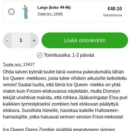
Large (koko 44-46)
€40.10
Tuote nro : 13430
Varastossa
määrä
-
+
Lisää ostoskoriin
Toimitusaika:
1-2 päivää
Saatavuus: Varastossa
Tuote nro:
13427
Ohita talven kylmät tuulet tänä vuonna pukeutumalla tähän
Ice Queen -mekkoon, josta tulee vihdoin aikuisille tarkoitettu
versio! Saatat luulla, että tämä Ice Queen -mekko on yhtä
viaton kuin Frozen-elokuvassa näytetään, mutta Disneyn
tekijät unohtivat mainita, että rohkea Jääkuningatar Elsa puri
kaikkien tyrmistykseksi zombien heti elokuvan päätyttyä.
elokuva. Surullista hänelle, hauskaa kaikille Halloween-
harrastajille, jotka haluavat verisen version Frost-mekosta!
Ice Queen Dress Zombie sisältää repeytyneen sinisen