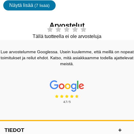
Näytä lisää
(7 lisää)
ominaisuudet
Arvostelut
Tällä tuotteella ei ole arvosteluja
Lue arvostelumme Googlessa. Usein kuulemme, että meillä on nopeat
toimitukset ja reilut ehdot. Katso, mitä asiakkaamme todella ajattelevat
meistä.
Prisjakt Arvostelu: 4.7 Tähdet
4.7 / 5
Alatunnisteen sisältö Sekalaista tietoa ja l
TIEDOT