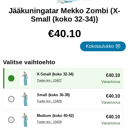
Jääkuningatar Mekko Zombi (X-
Small (koko 32-34))
Osta tämä tuote, Jääkuningatar Mekko Zombi
hinta
€40.10
Kokotaulukko
, (Uuden valintanapin val
Valitse vaihtoehto
X-Small (koko 32-34)
€40.10
Tuote nro : 13427
Varastossa
Small (koko 36-38)
€40.10
Tuote nro : 13428
Varastossa
Medium (koko 40-42)
€40.10
Tuote nro : 13429
Varastossa