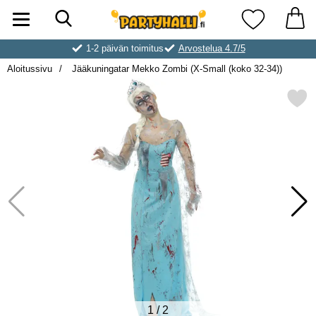
Hae
Ostoskori laajennettu Partyhallen AB
Suosikkini
1-2 päivän toimitus
Arvostelua 4.7/5
Aloitussivu
Jääkuningatar Mekko Zombi (X-Small (koko 32-34))
Merkitse jääkuningatar Mekko Zombi (X-
1
/
2