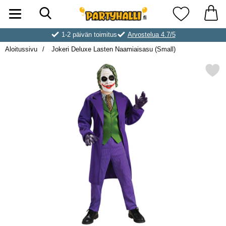
Hae
Ostoskori laajennettu Partyhallen AB
Suosikkini
1-2 päivän toimitus
Arvostelua 4.7/5
Aloitussivu
Jokeri Deluxe Lasten Naamiaisasu (Small)
Merkitse jokeri Deluxe Lasten Naam