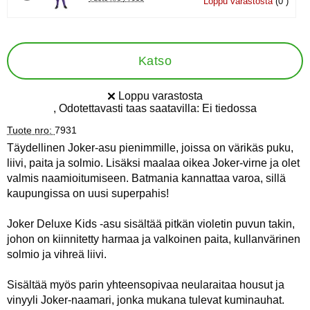
Loppu varastosta
(0 )
Katso
Loppu varastosta
Saatavuus:
, Odotettavasti taas saatavilla:
Ei tiedossa
Tuote nro:
7931
Täydellinen Joker-asu pienimmille, joissa on värikäs puku,
liivi, paita ja solmio. Lisäksi maalaa oikea Joker-virne ja olet
valmis naamioitumiseen. Batmania kannattaa varoa, sillä
kaupungissa on uusi superpahis!
Joker Deluxe Kids -asu sisältää pitkän violetin puvun takin,
johon on kiinnitetty harmaa ja valkoinen paita, kullanvärinen
solmio ja vihreä liivi.
Sisältää myös parin yhteensopivaa neularaitaa housut ja
vinyyli Joker-naamari, jonka mukana tulevat kuminauhat.