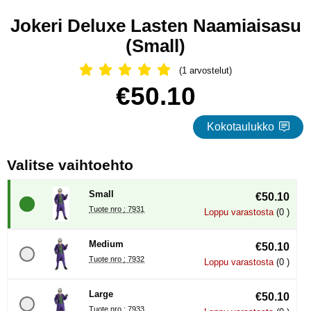
Jokeri Deluxe Lasten Naamiaisasu
(Small)
(1 arvostelut)
Arvostelu: 5 Tähdet, Ohita kaikki arv
Osta tämä tuote, Jokeri Deluxe Lasten Naamiaisasu
hinta
€50.10
Kokotaulukko
, (Uuden valintanapin val
Valitse vaihtoehto
Small
€50.10
Tuote nro : 7931
Loppu varastosta
(0 )
Medium
€50.10
Tuote nro : 7932
Loppu varastosta
(0 )
Large
€50.10
Tuote nro : 7933