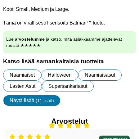
Koot: Small, Medium ja Large.
Tämä on virallisesti lisensoitu Batman™ tuote.
Lue
arvostelumme
ja katso, mitä asiakkaamme ajattelevat
meistä ★★★★★
Katso lisää samankaltaisia tuotteita
Naamiaiset
Halloween
Naamiaisasut
Lasten Asut
Supersankariasut
Näytä lisää
(11 lisää)
ominaisuudet
Arvostelut
Vahvistettu ostos