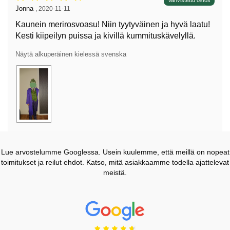
Arvostelu: 5 tähdet / 5,
Arvostelun kirjoittaja:
Jonna
,
2020-11-11
Kaunein merirosvoasu! Niin tyytyväinen ja hyvä laatu!
Kesti kiipeilyn puissa ja kivillä kummituskävelyllä.
Näytä alkuperäinen kielessä svenska
Lue arvostelumme Googlessa. Usein kuulemme, että meillä on nopeat
toimitukset ja reilut ehdot. Katso, mitä asiakkaamme todella ajattelevat
meistä.
Prisjakt Arvostelu: 4.7 Tähdet