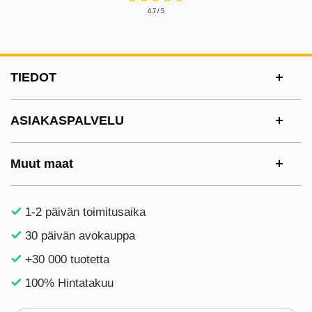
4.7 / 5
Alatunnisteen sisältö Sekalaista tietoa ja l
TIEDOT
ASIAKASPALVELU
Muut maat
1-2 päivän toimitusaika
30 päivän avokauppa
+30 000 tuotetta
100% Hintatakuu